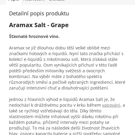
Detailní popis produktu
Aramax Salt - Grape
Šťavnaté hroznové víno.
Aramax se již dlouhou dobu těší velké oblibě mezi
značkami hotových e-liquidů. Nyní tato značka přichází s
kolekcí e-liquidů s nikotinovou solí, která získává stále
větší popularitu. Osm vynikajících příchutí v této řadě
potěší především milovníky svěžesti a ovocných
kombinací. Na výběr máte z bohatého spektra
různorodých směsí a pečlivě vybraných ingrediencí, které
zaručují intenzivní chuť a dlouhotrvající potěšení.
Jednou z hlavních výhod e-liquidů Aramax Salt je, že
nedochází k dráždivému pocitu v krku během
vapování
, a
také se rychleji vstřebávají do těla. Díky těmto
vlastnostem můžete inhalovat vyšší dávku nikotinu při
každém potahu, přičemž intervaly mezi potahy se
prodlužují. To má za následek delší životnost žhavících
hlav, úsporu kapacity baterie a nižší spotřebu samotné