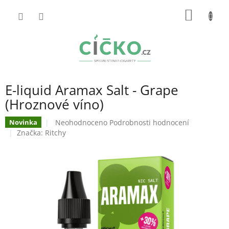
Přejít
NÁKUP
na
obsah
KOŠÍK
E-liquid Aramax Salt - Grape
(Hroznové víno)
Průměrné
Neohodnoceno
Podrobnosti hodnocení
Novinka
hodnocení
Značka:
Ritchy
produktu
je
0,0
z
5
hvězdiček.