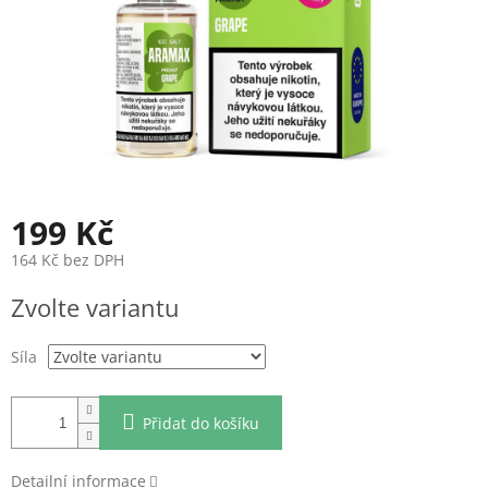
199 Kč
164 Kč bez DPH
Měrná
Zvolte variantu
cena:
Síla
Přidat do košíku
Detailní informace