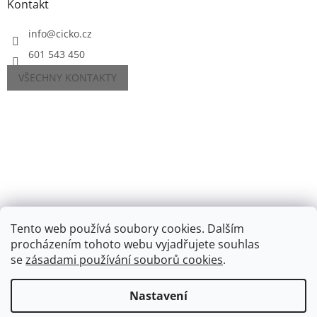
Kontakt
info
@
cicko.cz
601 543 450
VŠECHNY KONTAKTY
Tento web používá soubory cookies. Dalším
procházením tohoto webu vyjadřujete souhlas
se
zásadami používání souborů cookies
.
Vytvořil Shoptet
Nastavení
Copyright 2026
Cíčko.cz
. Všechna práva vyhrazena.
Upravit