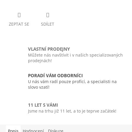
ZEPTAT SE
SDÍLET
VLASTNÍ PRODEJNY
Můžete nás navštívit i v našich specializovaných
prodejnách!
PORADÍ VÁM ODBORNÍCI
U nás vám radí pouze profící, a specialisti na
slovo vzatí!
11 LET S VÁMI
Jsme na trhu již 11 let, a to je teprve začátek!
Popis
Hodnocení
Diskuze