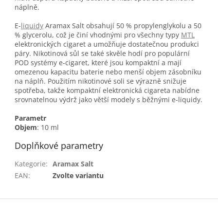
náplně.
E-
liquidy
Aramax Salt obsahují 50 % propylenglykolu a 50
% glycerolu, což je činí vhodnými pro všechny typy
MTL
elektronických cigaret a umožňuje dostatečnou produkci
páry. Nikotinová sůl se také skvěle hodí pro populární
POD systémy e-cigaret, které jsou kompaktní a mají
omezenou kapacitu baterie nebo menší objem zásobníku
na náplň. Použitím nikotinové soli se výrazně snižuje
spotřeba, takže kompaktní elektronická cigareta nabídne
srovnatelnou výdrž jako větší modely s běžnými e-liquidy.
Parametr
Objem
: 10 ml
Doplňkové parametry
Kategorie
:
Aramax Salt
EAN
:
Zvolte variantu
Z
á