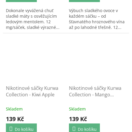
Dokonale vyvážená chuť
Výbuch sladkého ovoce v
sladké máty s osvěžujícím
každém sáčku – od
ledovým mentolem. 12
šťavnatého hroznového vína
mg/sáček, sladké výrazné...
až po lahodné třešně. 12...
Nikotinové sáčky Kurwa
Nikotinové sáčky Kurwa
Collection - Kiwi Apple
Collection - Mango
Raspberry
Skladem
Skladem
139 Kč
139 Kč
Do košíku
Do košíku