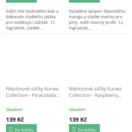
Svěží mix exotického kiwi a
Vyladěné spojení šťavnatého
dokonale sladkého jablka
manga a sladké maliny pro
pro osvěžující zážitek. 12
plný, svěží ovocný profil. 12
mg/sáček, sladké...
mg/sáček,...
Nikotinové sáčky Kurwa
Nikotinové sáčky Kurwa
Collection - Pinacolada
Collection - Raspberry
Mango
Strawberry
Skladem
Skladem
139 Kč
139 Kč
Do košíku
Do košíku