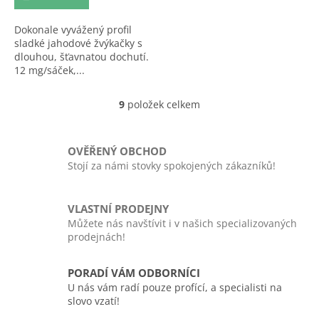
Dokonale vyvážený profil
sladké jahodové žvýkačky s
dlouhou, šťavnatou dochutí.
12 mg/sáček,...
9
položek celkem
O
v
l
á
OVĚŘENÝ OBCHOD
d
Stojí za námi stovky spokojených zákazníků!
a
c
í
VLASTNÍ PRODEJNY
p
Můžete nás navštívit i v našich specializovaných
r
prodejnách!
v
k
y
PORADÍ VÁM ODBORNÍCI
v
U nás vám radí pouze profící, a specialisti na
ý
slovo vzatí!
p