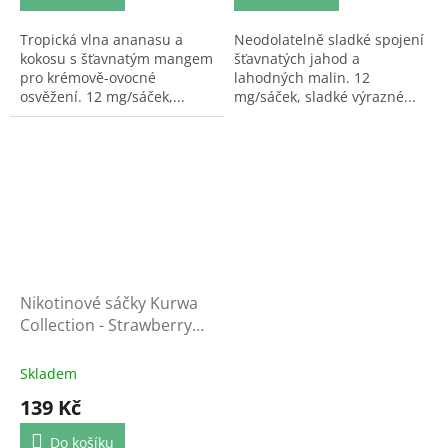
Tropická vlna ananasu a
Neodolatelně sladké spojení
kokosu s šťavnatým mangem
šťavnatých jahod a
pro krémově-ovocné
lahodných malin. 12
osvěžení. 12 mg/sáček,...
mg/sáček, sladké výrazné...
Nikotinové sáčky Kurwa
Collection - Strawberry
Gum
Skladem
139 Kč
Do košíku