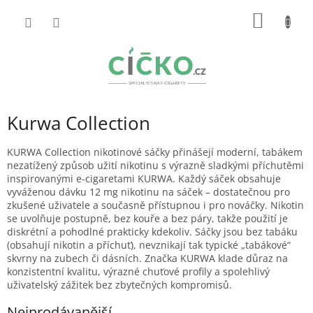
Přejít
NÁKUP
na
obsah
KOŠÍK
Kurwa Collection
KURWA Collection nikotinové sáčky přinášejí moderní, tabákem
nezatížený způsob užití nikotinu s výrazně sladkými příchutěmi
inspirovanými e-cigaretami KURWA. Každý sáček obsahuje
vyváženou dávku 12 mg nikotinu na sáček – dostatečnou pro
zkušené uživatele a současně přístupnou i pro nováčky. Nikotin
se uvolňuje postupně, bez kouře a bez páry, takže použití je
diskrétní a pohodlné prakticky kdekoliv. Sáčky jsou bez tabáku
(obsahují nikotin a příchuť), nevznikají tak typické „tabákové“
skvrny na zubech či dásních. Značka KURWA klade důraz na
konzistentní kvalitu, výrazné chuťové profily a spolehlivý
uživatelský zážitek bez zbytečných kompromisů.
Nejprodávanější