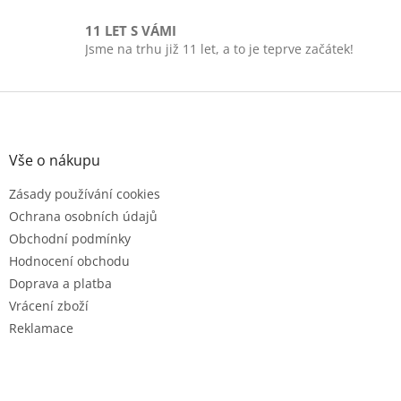
i
s
11 LET S VÁMI
u
Jsme na trhu již 11 let, a to je teprve začátek!
Z
á
p
a
Vše o nákupu
t
Zásady používání cookies
í
Ochrana osobních údajů
Obchodní podmínky
Hodnocení obchodu
Doprava a platba
Vrácení zboží
Reklamace