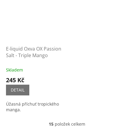
E-liquid Oxva OX Passion
Salt - Triple Mango
Skladem
245 Kč
DETAIL
Úžasná příchuť tropického
manga.
15
položek celkem
O
v