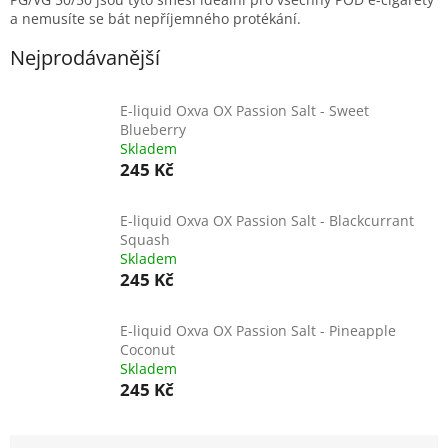
a nemusíte se bát nepříjemného protékání.
Nejprodávanější
E-liquid Oxva OX Passion Salt - Sweet
Blueberry
Skladem
245 Kč
E-liquid Oxva OX Passion Salt - Blackcurrant
Squash
Skladem
245 Kč
E-liquid Oxva OX Passion Salt - Pineapple
Coconut
Skladem
245 Kč
Ř