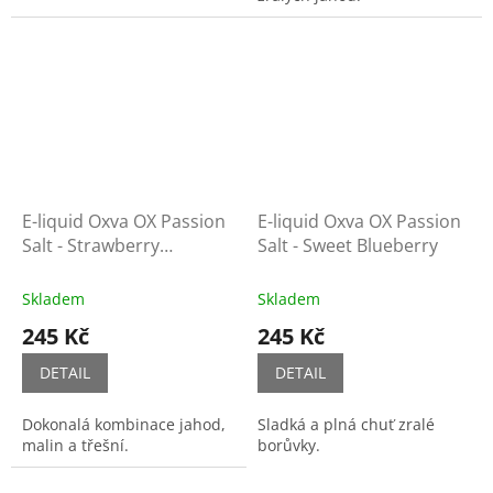
E-liquid Oxva OX Passion
E-liquid Oxva OX Passion
Salt - Strawberry
Salt - Sweet Blueberry
Raspberry Cherry
Skladem
Skladem
245 Kč
245 Kč
DETAIL
DETAIL
Dokonalá kombinace jahod,
Sladká a plná chuť zralé
malin a třešní.
borůvky.