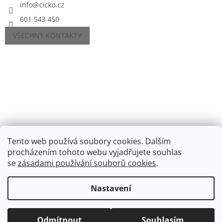
info
@
cicko.cz
601 543 450
VŠECHNY KONTAKTY
Tento web používá soubory cookies. Dalším
procházením tohoto webu vyjadřujete souhlas
se
zásadami používání souborů cookies
.
Vytvořil Shoptet
Nastavení
Copyright 2026
Cíčko.cz
. Všechna práva vyhrazena.
Upravit
nastavení cookies
Odmítnout
Souhlasím