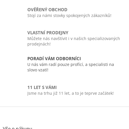
l
á
OVĚŘENÝ OBCHOD
d
Stojí za námi stovky spokojených zákazníků!
a
c
í
VLASTNÍ PRODEJNY
p
Můžete nás navštívit i v našich specializovaných
r
prodejnách!
v
k
y
PORADÍ VÁM ODBORNÍCI
v
U nás vám radí pouze profící, a specialisti na
ý
slovo vzatí!
p
i
s
11 LET S VÁMI
u
Jsme na trhu již 11 let, a to je teprve začátek!
Z
á
p
a
Vše o nákupu