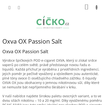
Přejít
NÁKUP
na
obsah
KOŠÍK
Oxva OX Passion Salt
Oxva OX Passion Salt
Výrobce špičkových POD e-cigaret OXVA, který si získal srdce
vaperů po celém světě, právě představuje novou řadu e-
liquidů. Každá příchuť je vyráběna z prvotřídních ingrediencí,
jejich poměr je pečlivě vyvážený a výsledkem jsou autentické,
plné tóny ovoce či osvěžujícího chladivého zážitku. E-liquidy
OXVA OX jsou obohaceny o jemnou nikotinovou sůl, díky které
se nemusíte bát nepříjemného škrábání v krku.
V naší nabídce najdete širokou paletu ovocných variant, a to ve
dvou sílách nikotinu – 10 a 20 mg/ml. Díky vyváženému poměru
PG/VG 50/50 jsou tyto směsi ideální pro všechny POD e-cigarety