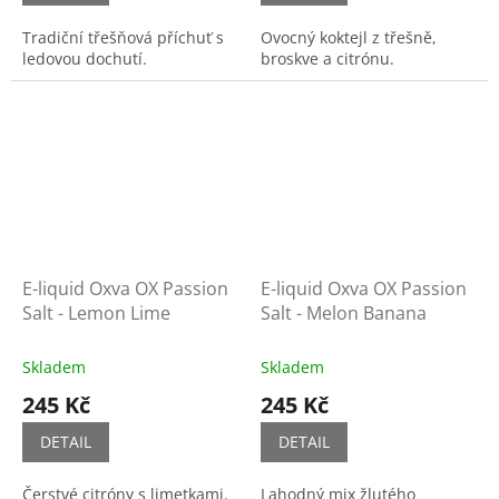
Tradiční třešňová příchuť s
Ovocný koktejl z třešně,
ledovou dochutí.
broskve a citrónu.
E-liquid Oxva OX Passion
E-liquid Oxva OX Passion
Salt - Lemon Lime
Salt - Melon Banana
Skladem
Skladem
245 Kč
245 Kč
DETAIL
DETAIL
Čerstvé citróny s limetkami.
Lahodný mix žlutého