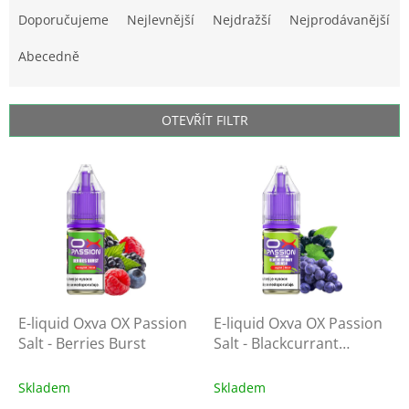
a
Doporučujeme
Nejlevnější
Nejdražší
Nejprodávanější
z
e
Abecedně
n
í
p
OTEVŘÍT FILTR
r
o
V
d
ý
u
p
k
i
t
s
ů
p
r
o
d
E-liquid Oxva OX Passion
E-liquid Oxva OX Passion
u
Salt - Berries Burst
Salt - Blackcurrant
k
Squash
t
Skladem
Skladem
ů