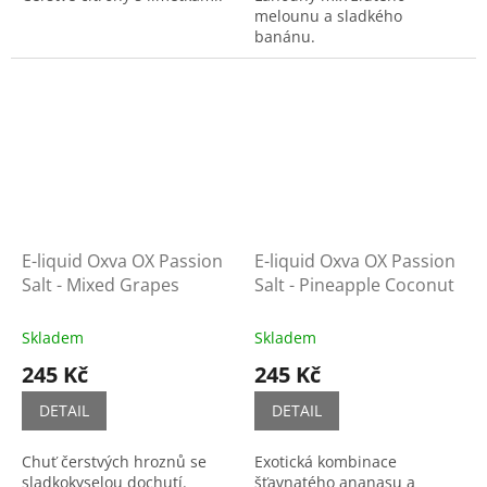
melounu a sladkého
banánu.
E-liquid Oxva OX Passion
E-liquid Oxva OX Passion
Salt - Mixed Grapes
Salt - Pineapple Coconut
Skladem
Skladem
245 Kč
245 Kč
DETAIL
DETAIL
Chuť čerstvých hroznů se
Exotická kombinace
sladkokyselou dochutí.
šťavnatého ananasu a