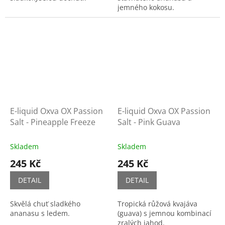
jemného kokosu.
E-liquid Oxva OX Passion
E-liquid Oxva OX Passion
Salt - Pineapple Freeze
Salt - Pink Guava
Skladem
Skladem
245 Kč
245 Kč
DETAIL
DETAIL
Skvělá chuť sladkého
Tropická růžová kvajáva
ananasu s ledem.
(guava) s jemnou kombinací
zralých jahod.