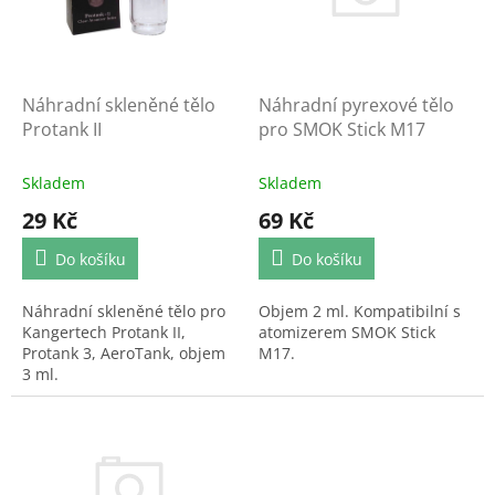
t
s
ů
p
r
o
d
Náhradní pyrexové tělo
Náhradní skleněné tělo
u
pro SMOK Stick M17
Protank II
k
t
Skladem
Skladem
ů
69 Kč
29 Kč
Do košíku
Do košíku
Objem 2 ml. Kompatibilní s
Náhradní skleněné tělo pro
atomizerem SMOK Stick
Kangertech Protank II,
M17.
Protank 3, AeroTank, objem
3 ml.