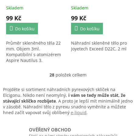
Skladem
Skladem
99 Kč
99 Kč
Do košíku
Do košíku
Průměr skleněného těla 22
Náhradní skleněné tělo pro
mm. Objem 3ml.
Joyetech Exceed D22C, 2 ml
Kompatibilní s atomizérem
Aspire Nautilus 3.
28
položek celkem
O
v
l
Projděte si sortiment náhradních pyrexových sklíček na
á
Elcigonu. Nikdo není neomylný,
i vám se tedy může stát, že
d
stávající sklíčko rozbijete
. A proto je lepší mít minimálně jedno
a
v zásobě. Náhradní tělo z pyrexu snadno vyměníte a můžete
c
hned začít vapovat svůj oblíbený
e-liquid
.
í
p
r
OVĚŘENÝ OBCHOD
v
Stojí za námi stovky spokojených zákazníků!