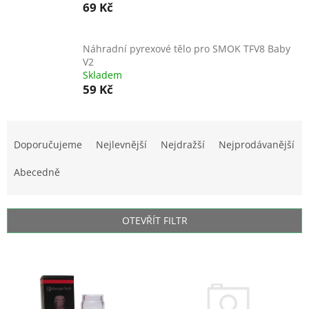
69 Kč
Náhradní pyrexové tělo pro SMOK TFV8 Baby
V2
Skladem
59 Kč
Ř
a
Doporučujeme
Nejlevnější
Nejdražší
Nejprodávanější
z
e
Abecedně
n
í
p
OTEVŘÍT FILTR
r
o
V
d
ý
u
p
k
i