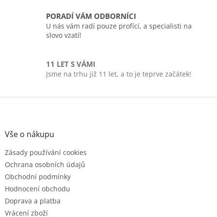
k
y
PORADÍ VÁM ODBORNÍCI
v
U nás vám radí pouze profící, a specialisti na
ý
slovo vzatí!
p
i
s
11 LET S VÁMI
u
Jsme na trhu již 11 let, a to je teprve začátek!
Z
á
p
a
Vše o nákupu
t
Zásady používání cookies
í
Ochrana osobních údajů
Obchodní podmínky
Hodnocení obchodu
Doprava a platba
Vrácení zboží