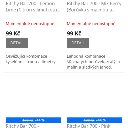
Ritchy Bar 700 - Lemon
Ritchy Bar 700 - Mix Berry
Lime (Citron s limetkou)
(Borůvka s malinou a
20mg
jahodou) 20mg
Momentálně nedostupné
Momentálně nedostupné
99 Kč
99 Kč
DETAIL
DETAIL
Osvěžující kombinace
Lahodná kombinace
kyselého citronu a limetky.
šťavnatých borůvek, zralých
malin a sladkých jahod.
179 Kč
–44 %
179 Kč
–44 %
Ritchy Bar 700 -
Ritchy Bar 700 - Pink