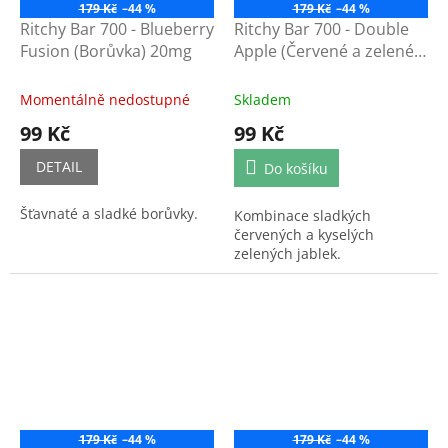
179 Kč
–44 %
179 Kč
–44 %
Ritchy Bar 700 - Blueberry
Ritchy Bar 700 - Double
Fusion (Borůvka) 20mg
Apple (Červené a zelené
jablko) 20mg
Momentálně nedostupné
Skladem
99 Kč
99 Kč
DETAIL
Do košíku
Šťavnaté a sladké borůvky.
Kombinace sladkých
červených a kyselých
zelených jablek.
179 Kč
–44 %
179 Kč
–44 %