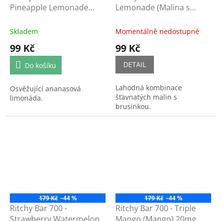
Pineapple Lemonade
Lemonade (Malina s
(Ananasová limonáda)
brusinkou) 20mg
20mg
Skladem
Momentálně nedostupné
99 Kč
99 Kč
DETAIL
Do košíku
Lahodná kombinace
Osvěžující ananasová
šťavnatých malin s
limonáda.
brusinkou.
179 Kč
–44 %
179 Kč
–44 %
Ritchy Bar 700 -
Ritchy Bar 700 - Triple
Strawberry Watermelon
Mango (Mango) 20mg