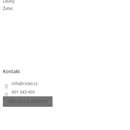
Louny
Žatec
Kontakt
info
@
cicko.cz
601 543 450
VŠECHNY KONTAKTY