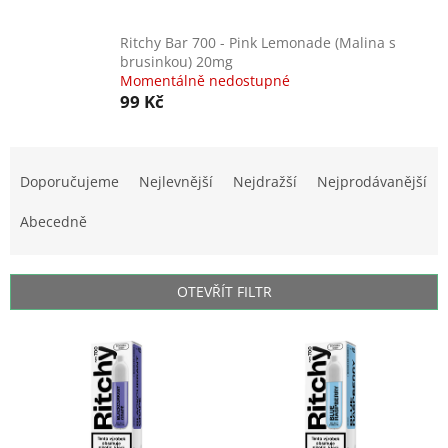
Ritchy Bar 700 - Pink Lemonade (Malina s
brusinkou) 20mg
Momentálně nedostupné
99 Kč
Ř
a
Doporučujeme
Nejlevnější
Nejdražší
Nejprodávanější
z
e
Abecedně
n
í
p
OTEVŘÍT FILTR
r
o
V
d
ý
u
p
k
i
t
s
ů