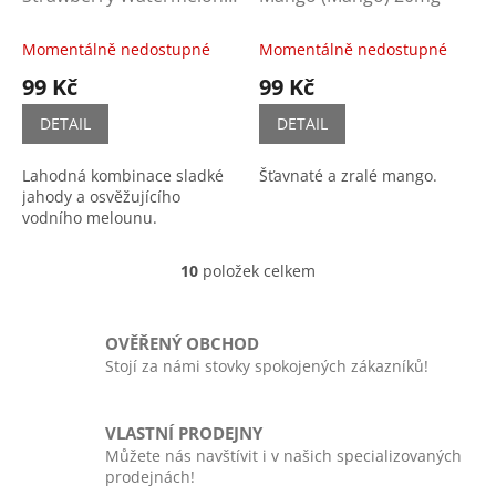
(Jahoda s vodním
melounem) 20mg
Momentálně nedostupné
Momentálně nedostupné
99 Kč
99 Kč
DETAIL
DETAIL
Lahodná kombinace sladké
Šťavnaté a zralé mango.
jahody a osvěžujícího
vodního melounu.
10
položek celkem
O
v
l
á
OVĚŘENÝ OBCHOD
d
Stojí za námi stovky spokojených zákazníků!
a
c
í
VLASTNÍ PRODEJNY
p
Můžete nás navštívit i v našich specializovaných
r
prodejnách!
v