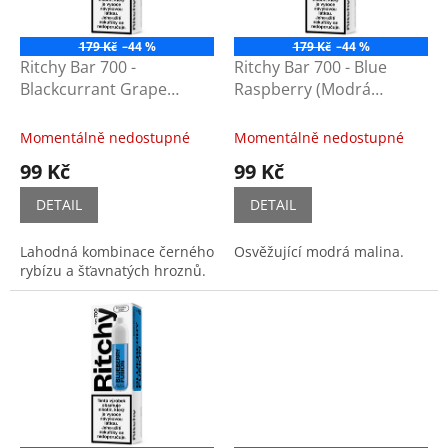
p
r
o
179 Kč
–44 %
179 Kč
–44 %
d
Ritchy Bar 700 -
Ritchy Bar 700 - Blue
u
Blackcurrant Grape
Raspberry (Modrá
k
(Černý rybíz s hrozny)
malina) 20mg
t
20mg
Momentálně nedostupné
Momentálně nedostupné
ů
99 Kč
99 Kč
DETAIL
DETAIL
Lahodná kombinace černého
Osvěžující modrá malina.
rybízu a šťavnatých hroznů.