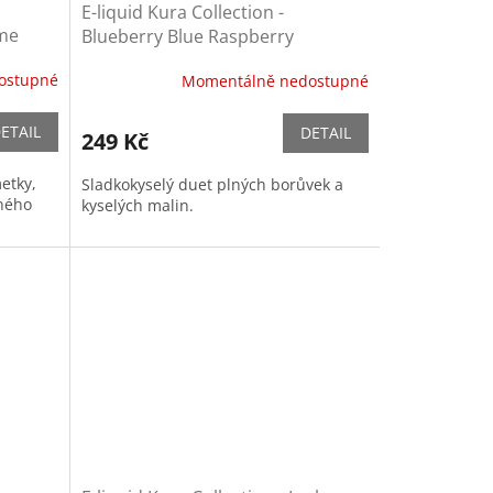
E-liquid Kura Collection -
ime
Blueberry Blue Raspberry
,
(Borůvka a modrá malina)
ostupné
Momentálně nedostupné
ETAIL
DETAIL
249 Kč
etky,
Sladkokyselý duet plných borůvek a
ného
kyselých malin.