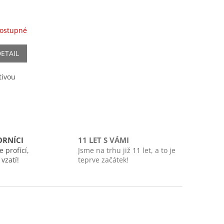
ostupné
ETAIL
tivou
ORNÍCI
11 LET S VÁMI
 profící,
Jsme na trhu již 11 let, a to je
 vzatí!
teprve začátek!