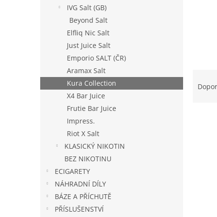
n
IVG Salt (GB)
e
Beyond Salt
l
Elfliq Nic Salt
Just Juice Salt
Emporio SALT (ČR)
Aramax Salt
Ř
Kura Collection
a
Dopo
z
X4 Bar Juice
e
Frutie Bar Juice
V
n
Impress.
ý
í
Riot X Salt
p
p
KLASICKÝ NIKOTIN
i
r
s
o
BEZ NIKOTINU
p
d
ECIGARETY
r
u
NÁHRADNÍ DÍLY
o
k
BÁZE A PŘÍCHUTĚ
d
t
PŘÍSLUŠENSTVÍ
u
ů