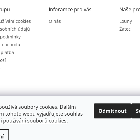
v
kupu
Inforamce pro vás
Naše pr
ý
p
užívání cookies
O nás
Louny
i
s
sobních údajů
Žatec
u
 podmínky
í obchodu
 platba
oží
e
používá soubory cookies. Dalším
Odmítnout
S
m tohoto webu vyjadřujete souhlas
 používání souborů cookies
.
.
Upravit nastavení cookies
ní