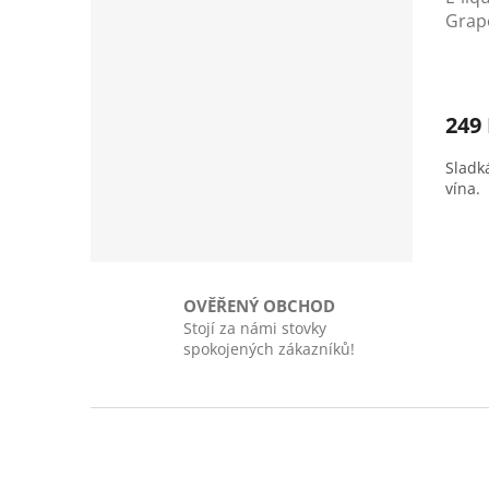
Grap
249
Sladk
vína.
OVĚŘENÝ OBCHOD
Stojí za námi stovky
spokojených zákazníků!
Z
á
p