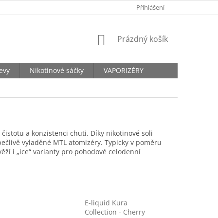
KONTAKTY
Přihlášení
NÁKUPNÍ
Prázdný košík
KOŠÍK
levy
Nikotinové sáčky
VAPORIZÉRY
stotu a konzistenci chuti. Díky nikotinové soli
 pečlivě vyladěné MTL atomizéry. Typicky v poměru
věží i „ice“ varianty pro pohodové celodenní
E-liquid Kura
Collection - Cherry