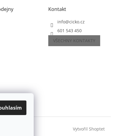
odejny
Kontakt
info
@
cicko.cz
601 543 450
VŠECHNY KONTAKTY
ouhlasím
Vytvořil Shoptet