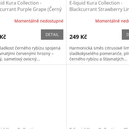
uid Kura Collection -
E-liquid Kura Collection -
currant Purple Grape (Černý
Blackcurrant Strawberry L
 a červené hrozny)
Orange (Černý rybíz, jahoda
Momentálně nedostupné
Momentálně ned
limetka, pomeranč)
DETAIL
D
 Kč
249 Kč
sladkost černého rybízu spojená
Harmonická směs citrusové lim
avnatými červenými hrozny –
sladkokyselého pomeranče, pl
ý, sametový ovocný...
černého rybízu a šťavnatých...