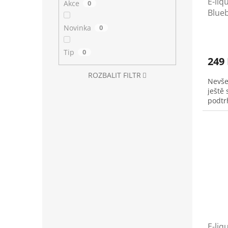
E-liq
Akce
0
Blue
(Borů
Novinka
0
Tip
0
249
ROZBALIT FILTR
Nevše
ještě 
podtr
E-liq