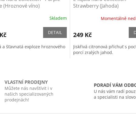
e (Hroznové víno)
Strawberry (Jahoda)
Skladem
Momentálně ned
DETAIL
D
 Kč
249 Kč
á a šťavnatá exploze hroznového
Jiskřivá citronová příchuť s poc
porcí zralých jahod.
O
v
l
VLASTNÍ PRODEJNY
á
PORADÍ VÁM ODB
Můžete nás navštívit i v
d
U nás vám radí pouze
našich specializovaných
a
a specialisti na slovo
prodejnách!
c
í
p
r
v
k
y