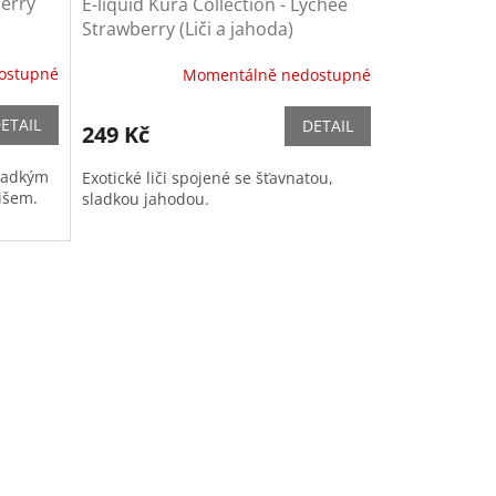
herry
E-liquid Kura Collection - Lychee
Strawberry (Liči a jahoda)
ostupné
Momentálně nedostupné
ETAIL
DETAIL
249 Kč
sladkým
Exotické liči spojené se šťavnatou,
išem.
sladkou jahodou.