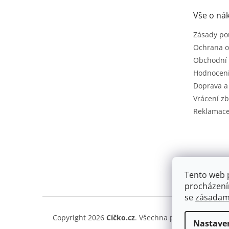
a
t
Vše o ná
í
Zásady po
Ochrana o
Obchodní
Hodnocen
Doprava a
Vrácení zb
Reklamac
Tento web 
procházení
se
zásadami
Copyright 2026
Cíčko.cz
. Všechna práva vyhrazena
Nastave