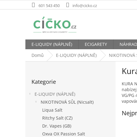
Přejít
601 543 450
info@cicko.cz
na
obsah
E-LIQUIDY (NÁPLNĚ)
ECIGARETY
NÁHRAD
Domů
E-LIQUIDY (NÁPLNĚ)
NIKOTINOVÁ S
P
Kura
o
Přeskočit
s
Kategorie
kategorie
t
KURA Ni
nabízej
r
E-LIQUIDY (NÁPLNĚ)
VG/PG 4
a
vapován
NIKOTINOVÁ SŮL (Nicsalt)
n
Liqua Salt
n
Nejpr
í
Ritchy Salt (CZ)
p
Dr. Vapes (GB)
a
Oxva OX Passion Salt