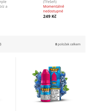
rple
(Třešeň)
bíz a
Momentálně
nedostupné
249 Kč
8
položek celkem
ě