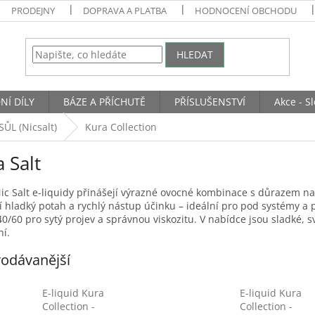
PRODEJNY
DOPRAVA A PLATBA
HODNOCENÍ OBCHODU
HLEDAT
NÍ DÍLY
BÁZE A PŘÍCHUTĚ
PŘÍSLUŠENSTVÍ
Akce - S
ŮL (Nicsalt)
Kura Collection
 Salt
c Salt e-liquidy přinášejí výrazné ovocné kombinace s důrazem na či
í hladký potah a rychlý nástup účinku – ideální pro pod systémy a
0/60 pro sytý projev a správnou viskozitu. V nabídce jsou sladké, s
í.
odávanější
E-liquid Kura
E-liquid Kura
Collection -
Collection -