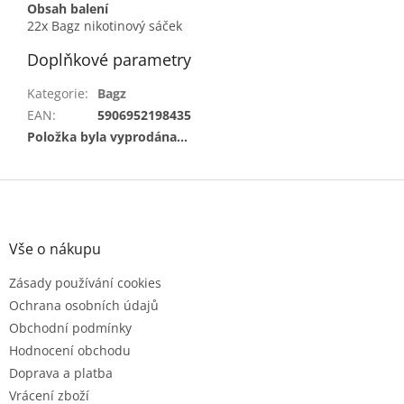
Obsah balení
22x Bagz nikotinový sáček
Doplňkové parametry
Kategorie
:
Bagz
EAN
:
5906952198435
Položka byla vyprodána…
Z
á
p
a
Vše o nákupu
t
Zásady používání cookies
í
Ochrana osobních údajů
Obchodní podmínky
Hodnocení obchodu
Doprava a platba
Vrácení zboží