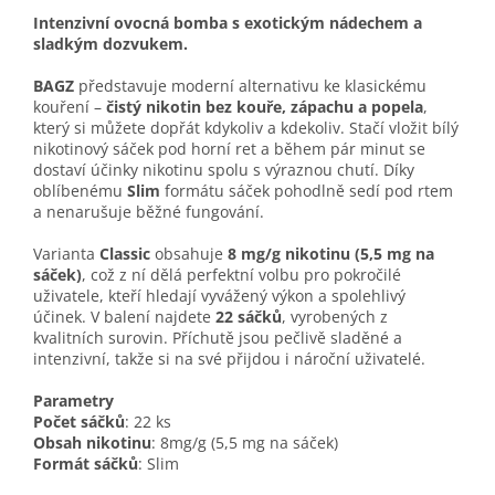
Intenzivní ovocná bomba s exotickým nádechem a
sladkým dozvukem.
BAGZ
představuje moderní alternativu ke klasickému
kouření –
čistý nikotin bez kouře, zápachu a popela
,
který si můžete dopřát kdykoliv a kdekoliv. Stačí vložit bílý
nikotinový sáček pod horní ret a během pár minut se
dostaví účinky nikotinu spolu s výraznou chutí. Díky
oblíbenému
Slim
formátu sáček pohodlně sedí pod rtem
a nenarušuje běžné fungování.
Varianta
Classic
obsahuje
8 mg/g nikotinu (5,5 mg na
sáček)
, což z ní dělá perfektní volbu pro pokročilé
uživatele, kteří hledají vyvážený výkon a spolehlivý
účinek. V balení najdete
22 sáčků
, vyrobených z
kvalitních surovin. Příchutě jsou pečlivě sladěné a
intenzivní, takže si na své přijdou i nároční uživatelé.
Parametry
Počet sáčků
: 22 ks
Obsah nikotinu
: 8mg/g (5,5 mg na sáček)
Formát sáčků
: Slim