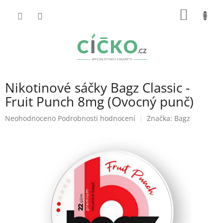
Přejít
NÁKUP
na
obsah
KOŠÍK
Nikotinové sáčky Bagz Classic -
Fruit Punch 8mg (Ovocný punč)
Průměrné
Neohodnoceno
Podrobnosti hodnocení
Značka:
Bagz
hodnocení
produktu
je
0,0
z
5
hvězdiček.