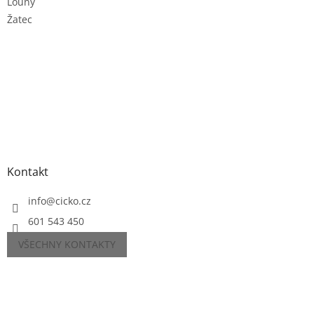
Louny
Žatec
Kontakt
info
@
cicko.cz
601 543 450
VŠECHNY KONTAKTY