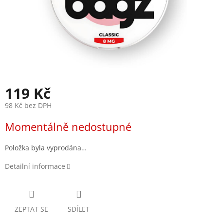
119 Kč
98 Kč bez DPH
Měrná
Momentálně nedostupné
cena:
Položka byla vyprodána…
Detailní informace
ZEPTAT SE
SDÍLET