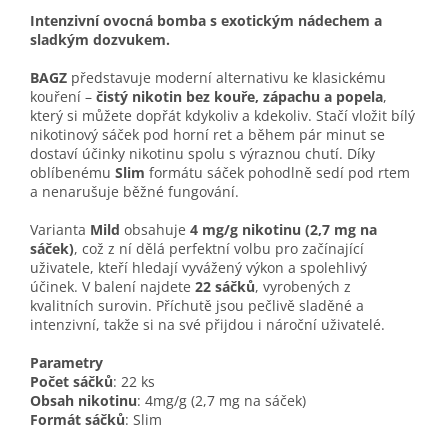
Intenzivní ovocná bomba s exotickým nádechem a
sladkým dozvukem.
BAGZ
představuje moderní alternativu ke klasickému
kouření –
čistý nikotin bez kouře, zápachu a popela
,
který si můžete dopřát kdykoliv a kdekoliv. Stačí vložit bílý
nikotinový sáček pod horní ret a během pár minut se
dostaví účinky nikotinu spolu s výraznou chutí. Díky
oblíbenému
Slim
formátu sáček pohodlně sedí pod rtem
a nenarušuje běžné fungování.
Varianta
Mild
obsahuje
4 mg/g nikotinu (2,7 mg na
sáček)
, což z ní dělá perfektní volbu pro začínající
uživatele, kteří hledají vyvážený výkon a spolehlivý
účinek. V balení najdete
22 sáčků
, vyrobených z
kvalitních surovin. Příchutě jsou pečlivě sladěné a
intenzivní, takže si na své přijdou i nároční uživatelé.
Parametry
Počet sáčků
: 22 ks
Obsah nikotinu
: 4mg/g (2,7 mg na sáček)
Formát sáčků
: Slim