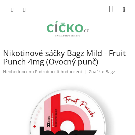
Přejít
NÁKUP
na
obsah
KOŠÍK
Nikotinové sáčky Bagz Mild - Fruit
Punch 4mg (Ovocný punč)
Průměrné
Neohodnoceno
Podrobnosti hodnocení
Značka:
Bagz
hodnocení
produktu
je
0,0
z
5
hvězdiček.