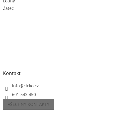
Louny
Žatec
Kontakt
info
@
cicko.cz
601 543 450
VŠECHNY KONTAKTY