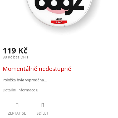
119 Kč
98 Kč bez DPH
Měrná
Momentálně nedostupné
cena:
Položka byla vyprodána…
Detailní informace
ZEPTAT SE
SDÍLET