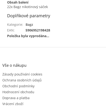
Obsah balení
22x Bagz nikotinový sáček
Doplňkové parametry
Kategorie
:
Bagz
EAN
:
5906952198428
Položka byla vyprodána…
Z
á
p
a
Vše o nákupu
t
Zásady používání cookies
í
Ochrana osobních údajů
Obchodní podmínky
Hodnocení obchodu
Doprava a platba
Vrácení zboží