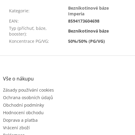
Beznikotinové báze
Kategorie
:
Imperia
EAN
:
8594173604698
Typ (příchuť, báze,
Beznikotinová báze
booster)
:
Koncentrace PG/VG
:
50%/50% (PG/VG)
Z
á
p
a
Vše o nákupu
t
Zásady používání cookies
í
Ochrana osobních údajů
Obchodní podmínky
Hodnocení obchodu
Doprava a platba
Vrácení zboží