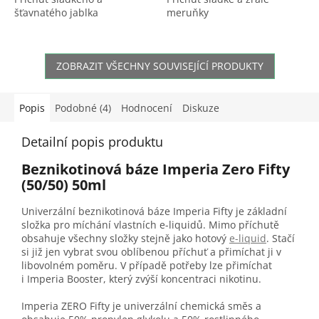
šťavnatého jablka
meruňky
ZOBRAZIT VŠECHNY SOUVISEJÍCÍ PRODUKTY
Popis
Podobné (4)
Hodnocení
Diskuze
Detailní popis produktu
Beznikotinová báze Imperia Zero Fifty
(50/50) 50ml
Univerzální beznikotinová báze Imperia Fifty je základní
složka pro míchání vlastních e-liquidů. Mimo příchutě
obsahuje všechny složky stejně jako hotový
e-liquid
. Stačí
si již jen vybrat svou oblíbenou příchuť a přimíchat ji v
libovolném poměru. V případě potřeby lze přimíchat
i Imperia Booster, který zvýší koncentraci nikotinu.
Imperia ZERO Fifty je univerzální chemická směs a