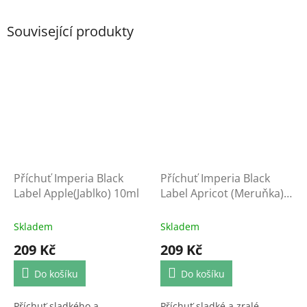
Související produkty
Příchuť Imperia Black
Příchuť Imperia Black
Label Apple(Jablko) 10ml
Label Apricot (Meruňka)
10ml
Skladem
Skladem
209 Kč
209 Kč
Do košíku
Do košíku
Příchuť sladkého a
Příchuť sladké a zralé