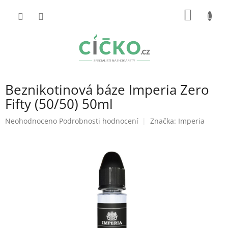
Přejít
NÁKUP
na
obsah
KOŠÍK
Beznikotinová báze Imperia Zero
Fifty (50/50) 50ml
Průměrné
Neohodnoceno
Podrobnosti hodnocení
Značka:
Imperia
hodnocení
produktu
je
0,0
z
5
hvězdiček.