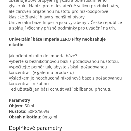
obsahuje 50% propylen glykolu a 50% rostlinného
glycerolu. Nabízí proto dostatečně velkou produkci páry,
ale zároveň přijatelnou hustotu pro nízkoodporové i
klasické žhavící hlavy s menšími otvory.
Univerzální báze Imperia jsou vyráběny v České republice
a splňují všechny přísné podmínky pro uvádění na trh.
Univerzální báze Imperia ZERO Fifty neobsahuje
nikotin.
Jak přidat nikotin do Imperia báze?
Vyberte si beznikotinovou bázi s požadovanou hustotou.
Vypočítejte poměr tak, abyste získali požadovanou
koncentraci (v galerii u produktu)
Výsledkem je neochucená nikotinová báze s požadovanou
koncentrací nikotinu
Teď už stačí jen bázi ochutit vaší oblíbenou příchutí.
Parametry
Objem
: 50ml
Hustota
: 50PG/50VG
Obsah nikotinu
: 0mg/ml
Doplňkové parametry