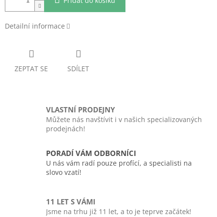
Přidat do košíku
Detailní informace
ZEPTAT SE
SDÍLET
VLASTNÍ PRODEJNY
Můžete nás navštívit i v našich specializovaných
prodejnách!
PORADÍ VÁM ODBORNÍCI
U nás vám radí pouze profící, a specialisti na
slovo vzatí!
11 LET S VÁMI
Jsme na trhu již 11 let, a to je teprve začátek!