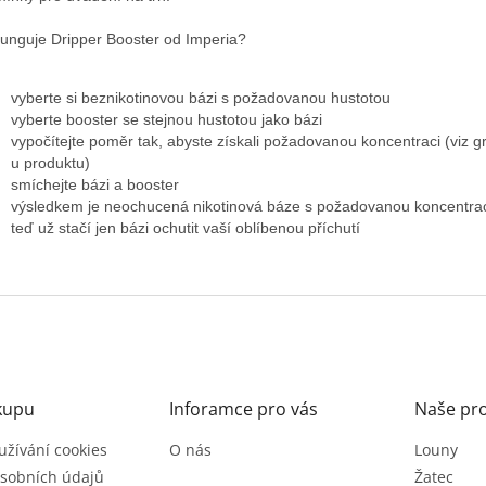
funguje Dripper Booster od Imperia?
vyberte si beznikotinovou bázi s požadovanou hustotou
vyberte booster se stejnou hustotou jako bázi
vypočítejte poměr tak, abyste získali požadovanou koncentraci (viz gra
u produktu)
smíchejte bázi a booster
výsledkem je neochucená nikotinová báze s požadovanou koncentrac
teď už stačí jen bázi ochutit vaší oblíbenou příchutí
kupu
Inforamce pro vás
Naše pr
užívání cookies
O nás
Louny
sobních údajů
Žatec