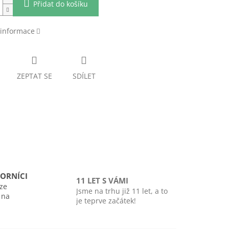
Přidat do košíku
 informace
ZEPTAT SE
SDÍLET
ORNÍCI
11 LET S VÁMI
ze
Jsme na trhu již 11 let, a to
i na
je teprve začátek!