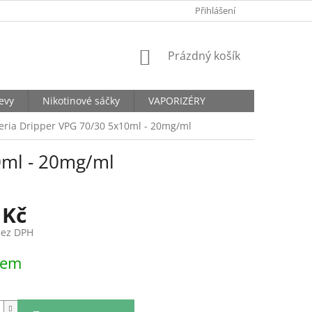
KONTAKTY
Přihlášení
NÁKUPNÍ
Prázdný košík
KOŠÍK
levy
Nikotinové sáčky
VAPORIZÉRY
eria Dripper VPG 70/30 5x10ml - 20mg/ml
0ml - 20mg/ml
 Kč
bez DPH
dem