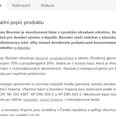
s
Hodnocení
Diskuze
ailní popis produktu
per Booster je neochucená báze s vysokým obsahem nikotinu, kte
ná pro domácí výrobu e-liquidů. Booster stačí smíchat s klasick
ikotinovou bází, díky čemuž dosáhnete požadované koncentrace
ledného
e-liquidu
.
per Booster obsahuje
glycerol
,
propylenglykol
a nikotin. Rostlinný glycer
oupen 70% a propylenglykol 30%. Jedná se o hustou bázi, která je vho
ívání v nízkoodporových atomizérech. Naopak ji nedoporučujeme pro k
rety pro nepřímé potahování.
nologie zpracování a suroviny nejvyšší kvality garantují vysoký standar
terů Imperia. Všechny báze a boostery Imperia jsou testované podle 
R: NF ISO 4387, XP D90-300-2 a XP D90-300-3. Nikotinové báze Imp
né pro běžné
vapování
,
cloud chasing
i nízkoodporové tanky
 a boostery Imperia jsou vyráběny v České republice a splňují všechny
ínky pro uvádění na trh.