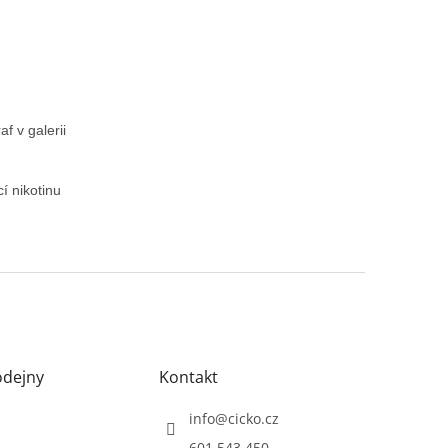
f v galerii
í nikotinu
odejny
Kontakt
info
@
cicko.cz
601 543 450