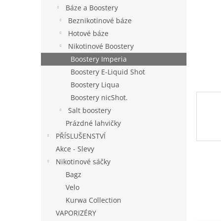
n
Báze a Boostery
e
Beznikotinové báze
l
Hotové báze
Nikotinové Boostery
Boostery Imperia
Boostery E-Liquid Shot
Boostery Liqua
Boostery nicShot.
Salt boostery
Prázdné lahvičky
PŘÍSLUŠENSTVÍ
Akce - Slevy
Nikotinové sáčky
Bagz
Velo
Kurwa Collection
VAPORIZÉRY