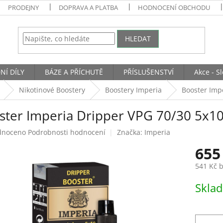
PRODEJNY
DOPRAVA A PLATBA
HODNOCENÍ OBCHODU
HLEDAT
NÍ DÍLY
BÁZE A PŘÍCHUTĚ
PŘÍSLUŠENSTVÍ
Akce - S
Nikotinové Boostery
Boostery Imperia
Booster Imp
ster Imperia Dripper VPG 70/30 5x1
né
dnoceno
Podrobnosti hodnocení
Značka:
Imperia
ení
655
tu
541 Kč 
Měrná
Skla
cena:
ek.