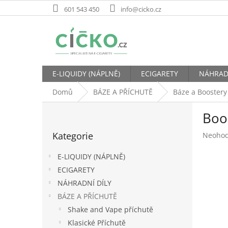
Přejít
601 543 450
info@cicko.cz
na
obsah
E-LIQUIDY (NÁPLNĚ)
ECIGARETY
NÁHRAD
Domů
BÁZE A PŘÍCHUTĚ
Báze a Boostery
P
Boo
o
Přeskočit
s
Kategorie
Průměr
Neoho
kategorie
t
hodnoc
r
produk
E-LIQUIDY (NÁPLNĚ)
a
je
ECIGARETY
n
0,0
NÁHRADNÍ DÍLY
z
n
5
í
BÁZE A PŘÍCHUTĚ
hvězdič
p
Shake and Vape příchutě
a
Klasické Příchutě