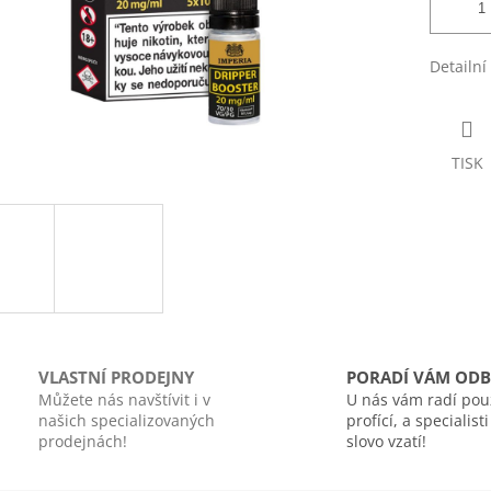
Detailní
TISK
VLASTNÍ PRODEJNY
PORADÍ VÁM ODB
Můžete nás navštívit i v
U nás vám radí pou
našich specializovaných
profící, a specialist
prodejnách!
slovo vzatí!