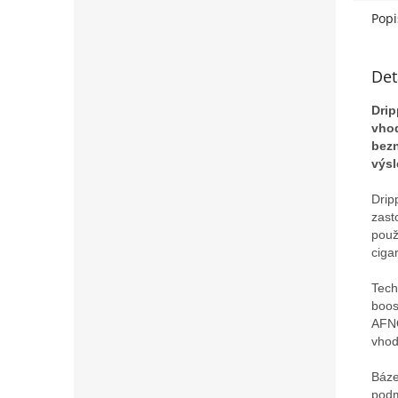
Popi
Det
Drip
vhod
bezn
výs
Drip
zast
použ
ciga
Tech
boos
AFNO
vhod
Báze
podm