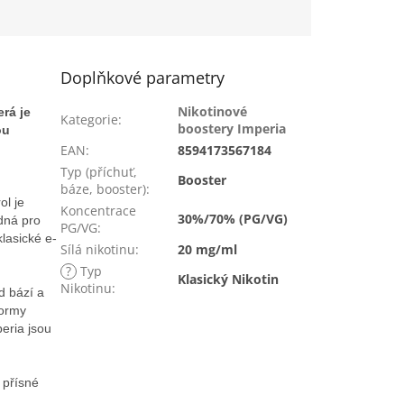
Doplňkové parametry
Nikotinové
rá je
Kategorie
:
boostery Imperia
ou
EAN
:
8594173567184
Typ (příchuť,
Booster
báze, booster)
:
ol je
Koncentrace
30%/70% (PG/VG)
dná pro
PG/VG
:
lasické e-
Sílá nikotinu
:
20 mg/ml
?
Typ
Klasický Nikotin
Nikotinu
:
d bází a
normy
eria jsou
 přísné