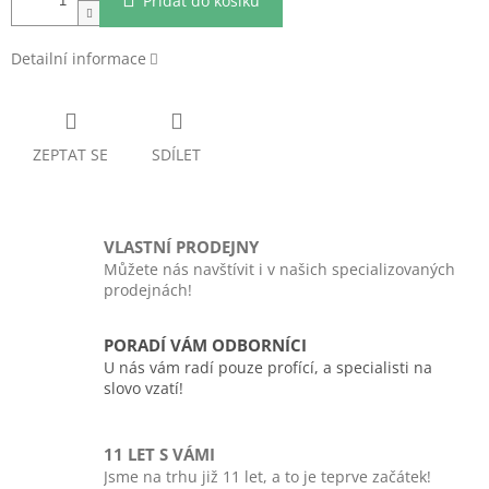
Přidat do košíku
Detailní informace
ZEPTAT SE
SDÍLET
VLASTNÍ PRODEJNY
Můžete nás navštívit i v našich specializovaných
prodejnách!
PORADÍ VÁM ODBORNÍCI
U nás vám radí pouze profící, a specialisti na
slovo vzatí!
11 LET S VÁMI
Jsme na trhu již 11 let, a to je teprve začátek!