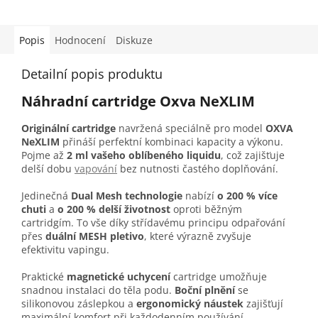
Popis
Hodnocení
Diskuze
Detailní popis produktu
Náhradní cartridge Oxva NeXLIM
Originální cartridge
navržená speciálně pro model
OXVA
NeXLIM
přináší perfektní kombinaci kapacity a výkonu.
Pojme až
2 ml vašeho oblíbeného liquidu
, což zajišťuje
delší dobu
vapování
bez nutnosti častého doplňování.
Jedinečná
Dual Mesh technologie
nabízí
o 200 % více
chuti
a
o 200 % delší životnost
oproti běžným
cartridgím. To vše díky střídavému principu odpařování
přes
duální MESH pletivo
, které výrazně zvyšuje
efektivitu vapingu.
Praktické
magnetické uchycení
cartridge umožňuje
snadnou instalaci do těla podu.
Boční plnění
se
silikonovou záslepkou a
ergonomický náustek
zajišťují
maximální komfort při každodenním používání.