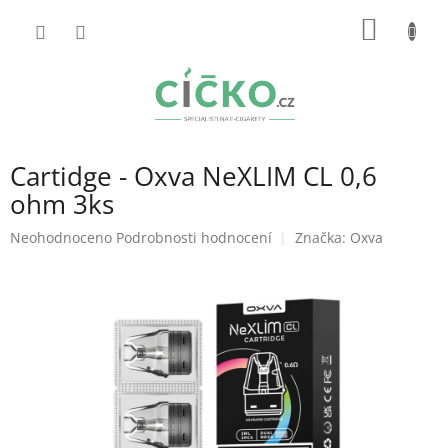
Přejít
NÁKUP
na
obsah
KOŠÍK
Cartidge - Oxva NeXLIM CL 0,6
ohm 3ks
Průměrné
Neohodnoceno
Podrobnosti hodnocení
Značka:
Oxva
hodnocení
produktu
je
0,0
z
5
hvězdiček.