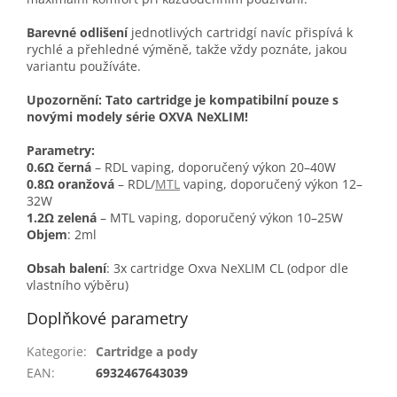
Barevné odlišení
jednotlivých cartridgí navíc přispívá k
rychlé a přehledné výměně, takže vždy poznáte, jakou
variantu používáte.
Upozornění: Tato cartridge je kompatibilní pouze s
novými modely série OXVA NeXLIM!
Parametry:
0.6Ω černá
– RDL vaping, doporučený výkon 20–40W
0.8Ω oranžová
– RDL/
MTL
vaping, doporučený výkon 12–
32W
1.2Ω zelená
– MTL vaping, doporučený výkon 10–25W
Objem
: 2ml
Obsah balení
: 3x cartridge Oxva NeXLIM CL (odpor dle
vlastního výběru)
Doplňkové parametry
Kategorie
:
Cartridge a pody
EAN
:
6932467643039