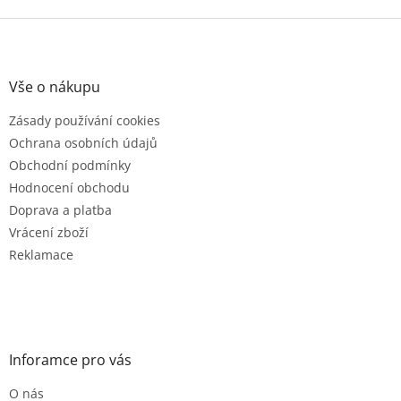
Z
á
p
a
Vše o nákupu
t
Zásady používání cookies
í
Ochrana osobních údajů
Obchodní podmínky
Hodnocení obchodu
Doprava a platba
Vrácení zboží
Reklamace
Inforamce pro vás
O nás