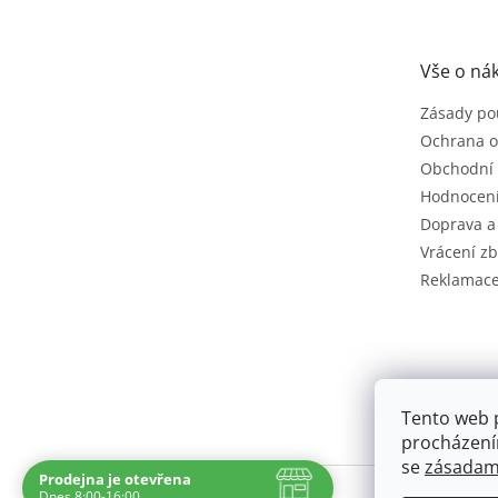
p
a
t
Vše o ná
í
Zásady po
Ochrana o
Obchodní
Hodnocen
Doprava a
Vrácení zb
Reklamac
Tento web 
procházení
se
zásadami
Prodejna je otevřena
Dnes 8:00-16:00