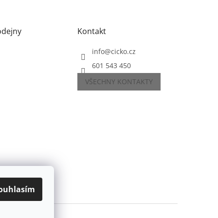
odejny
Kontakt
info
@
cicko.cz
601 543 450
VŠECHNY KONTAKTY
ouhlasím