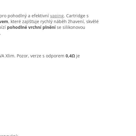
pro pohodlný a efektivní
vaping
. Cartridge s
ivem
, které zajišťuje rychlý náběh žhavení, skvělé
bízí
pohodlné vrchní plnění
se silikonovou
.
XVA Xlim. Pozor, verze s odporem
0,4Ω
je