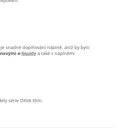
vapování:
je snadné doplňování náplně, aniž by bylo
inovými e-
liquidy
a také s náplněmi
ely série OXVA Xlim.