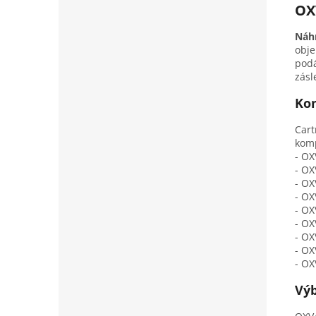
OX
Náhr
obj
podá
zásl
Kom
Cart
komp
- OX
- OX
- OX
- OX
- OX
- OX
- OX
- OX
- OX
Výb