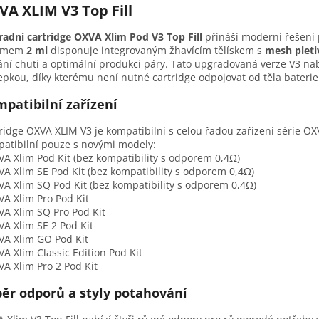
VA XLIM V3 Top Fill
adní cartridge OXVA Xlim Pod V3 Top Fill
přináší moderní řešení 
emem
2 ml
disponuje integrovaným žhavícím tělískem s
mesh plet
ní chuti a optimální produkci páry. Tato upgradovaná verze V3 na
epkou, díky kterému není nutné cartridge odpojovat od těla baterie
patibilní zařízení
ridge OXVA XLIM V3 je kompatibilní s celou řadou zařízení série O
atibilní pouze s novými modely:
VA Xlim Pod Kit (bez kompatibility s odporem 0,4Ω)
VA Xlim SE Pod Kit (bez kompatibility s odporem 0,4Ω)
VA Xlim SQ Pod Kit (bez kompatibility s odporem 0,4Ω)
VA Xlim Pro Pod Kit
VA Xlim SQ Pro Pod Kit
VA Xlim SE 2 Pod Kit
VA Xlim GO Pod Kit
VA Xlim Classic Edition Pod Kit
VA Xlim Pro 2 Pod Kit
ěr odporů a styly potahování