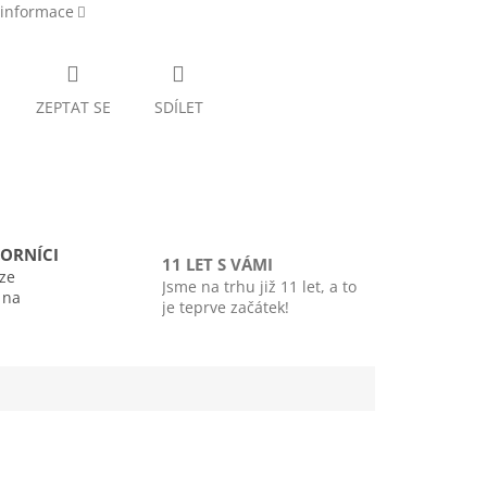
 informace
ZEPTAT SE
SDÍLET
ORNÍCI
11 LET S VÁMI
ze
Jsme na trhu již 11 let, a to
i na
je teprve začátek!