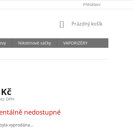
KONTAKTY
Přihlášení
NÁKUPNÍ
Prázdný košík
KOŠÍK
levy
Nikotinové sáčky
VAPORIZÉRY
 Kč
bez DPH
ntálně nedostupné
 byla vyprodána…