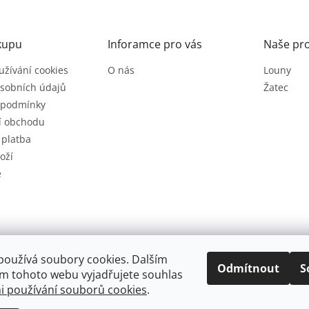
kupu
Inforamce pro vás
Naše pr
užívání cookies
O nás
Louny
sobních údajů
Žatec
 podmínky
í obchodu
 platba
oží
e
používá soubory cookies. Dalším
Odmítnout
S
m tohoto webu vyjadřujete souhlas
 používání souborů cookies
.