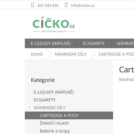
Přejít
601 543 450
info@cicko.cz
na
obsah
E-LIQUIDY (NÁPLNĚ)
ECIGARETY
NÁHRAD
Domů
NÁHRADNÍ DÍLY
CARTRIDGE A PO
P
Car
o
Přeskočit
s
Kategorie
Průměr
Neoho
kategorie
t
hodnoc
r
produk
E-LIQUIDY (NÁPLNĚ)
a
je
ECIGARETY
n
0,0
NÁHRADNÍ DÍLY
z
n
5
í
CARTRIDGE A PODY
hvězdič
p
ŽHAVÍCÍ HLAVY
a
Baterie a Gripy