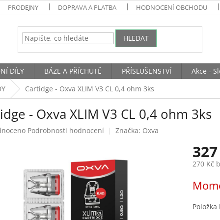
PRODEJNY
DOPRAVA A PLATBA
HODNOCENÍ OBCHODU
HLEDAT
NÍ DÍLY
BÁZE A PŘÍCHUTĚ
PŘÍSLUŠENSTVÍ
Akce - S
DY
Cartidge - Oxva XLIM V3 CL 0,4 ohm 3ks
tidge - Oxva XLIM V3 CL 0,4 ohm 3ks
né
dnoceno
Podrobnosti hodnocení
Značka:
Oxva
ení
327
tu
270 Kč 
Měrná
Mome
cena:
ek.
Položka