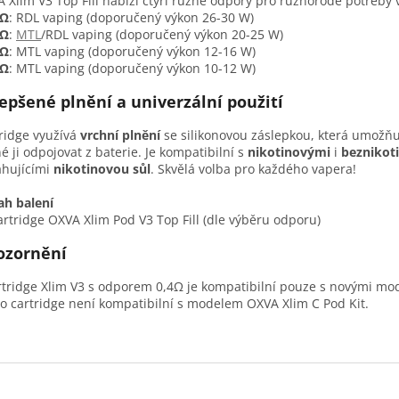
 Xlim V3 Top Fill nabízí čtyři různé odpory pro různorodé potřeby 
4Ω
: RDL vaping (doporučený výkon 26-30 W)
6Ω
:
MTL
/RDL vaping (doporučený výkon 20-25 W)
8Ω
: MTL vaping (doporučený výkon 12-16 W)
2Ω
: MTL vaping (doporučený výkon 10-12 W)
epšené plnění a univerzální použití
ridge využívá
vrchní plnění
se silikonovou záslepkou, která umožňu
é ji odpojovat z baterie. Je kompatibilní s
nikotinovými
i
beznikot
hujícími
nikotinovou sůl
. Skvělá volba pro každého vapera!
h balení
artridge OXVA Xlim Pod V3 Top Fill (dle výběru odporu)
ozornění
rtridge Xlim V3 s odporem 0,4Ω je kompatibilní pouze s novými mod
to cartridge není kompatibilní s modelem OXVA Xlim C Pod Kit.