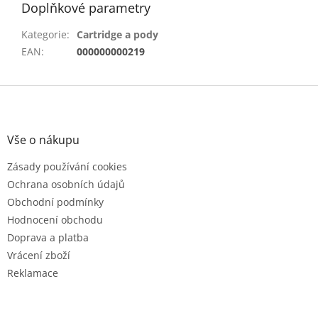
Doplňkové parametry
Kategorie
:
Cartridge a pody
EAN
:
000000000219
Z
á
p
a
Vše o nákupu
t
Zásady používání cookies
í
Ochrana osobních údajů
Obchodní podmínky
Hodnocení obchodu
Doprava a platba
Vrácení zboží
Reklamace