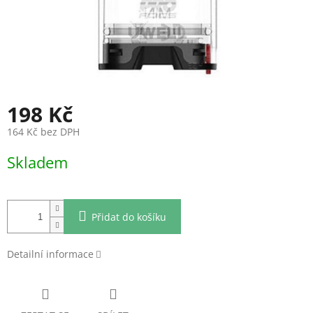
198 Kč
164 Kč bez DPH
Měrná
Skladem
cena:
Přidat do košíku
Detailní informace