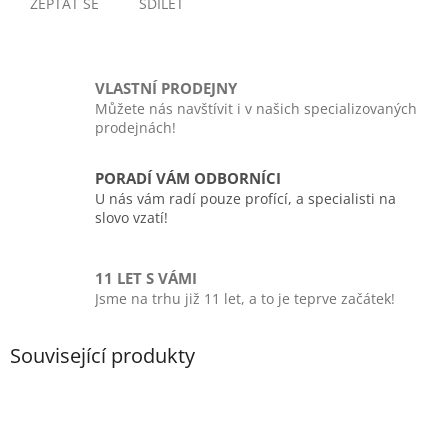
ZEPTAT SE
SDÍLET
VLASTNÍ PRODEJNY
Můžete nás navštívit i v našich specializovaných
prodejnách!
PORADÍ VÁM ODBORNÍCI
U nás vám radí pouze profící, a specialisti na
slovo vzatí!
11 LET S VÁMI
Jsme na trhu již 11 let, a to je teprve začátek!
Související produkty