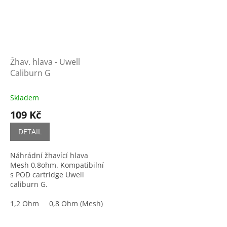
Žhav. hlava - Uwell
Caliburn G
Skladem
109 Kč
DETAIL
Náhrádní žhavící hlava
Mesh 0,8ohm. Kompatibilní
s POD cartridge Uwell
caliburn G.
1,2 Ohm
0,8 Ohm (Mesh)