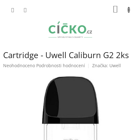
Přejít
NÁKUP
na
obsah
KOŠÍK
Cartridge - Uwell Caliburn G2 2ks
Průměrné
Neohodnoceno
Podrobnosti hodnocení
Značka:
Uwell
hodnocení
produktu
je
0,0
z
5
hvězdiček.