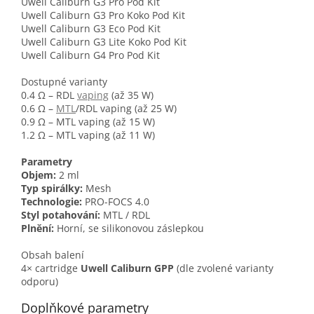
Uwell Caliburn G3 Pro Pod Kit
Uwell Caliburn G3 Pro Koko Pod Kit
Uwell Caliburn G3 Eco Pod Kit
Uwell Caliburn G3 Lite Koko Pod Kit
Uwell Caliburn G4 Pro Pod Kit
Dostupné varianty
0.4 Ω – RDL
vaping
(až 35 W)
0.6 Ω –
MTL
/RDL vaping (až 25 W)
0.9 Ω – MTL vaping (až 15 W)
1.2 Ω – MTL vaping (až 11 W)
Parametry
Objem:
2 ml
Typ spirálky:
Mesh
Technologie:
PRO-FOCS 4.0
Styl potahování:
MTL / RDL
Plnění:
Horní, se silikonovou záslepkou
Obsah balení
4× cartridge
Uwell Caliburn GPP
(dle zvolené varianty
odporu)
Doplňkové parametry