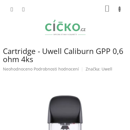
Přejít
NÁKUP
na
obsah
KOŠÍK
Cartridge - Uwell Caliburn GPP 0,6
ohm 4ks
Průměrné
Neohodnoceno
Podrobnosti hodnocení
Značka:
Uwell
hodnocení
produktu
je
0,0
z
5
hvězdiček.