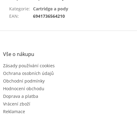
Kategorie
:
Cartridge a pody
EAN
:
6941736564210
Z
á
p
a
Vše o nákupu
t
Zásady používání cookies
í
Ochrana osobních údajů
Obchodní podmínky
Hodnocení obchodu
Doprava a platba
Vrácení zboží
Reklamace