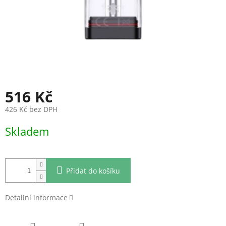
516 Kč
426 Kč bez DPH
Měrná
Skladem
cena:
Přidat do košíku
Detailní informace