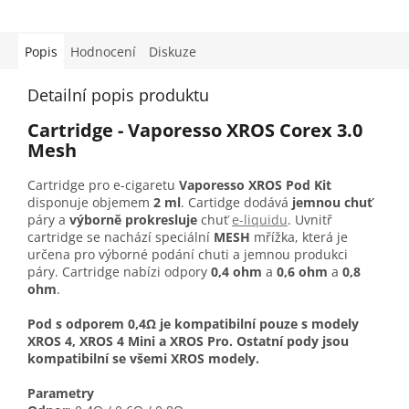
Popis
Hodnocení
Diskuze
Detailní popis produktu
Cartridge - Vaporesso XROS Corex 3.0
Mesh
Cartridge pro e-cigaretu
Vaporesso XROS Pod Kit
disponuje objemem
2 ml
. Cartidge dodává
jemnou chuť
páry a
výborně prokresluje
chuť
e-liquidu
. Uvnitř
cartridge se nachází speciální
MESH
mřížka, která je
určena pro výborné podání chuti a jemnou produkci
páry. Cartridge nabízi odpory
0,4 ohm
a
0,6 ohm
a
0,8
ohm
.
Pod s odporem 0,4Ω je kompatibilní pouze s modely
XROS 4, XROS 4 Mini a XROS Pro. Ostatní pody jsou
kompatibilní se všemi XROS modely.
Parametry