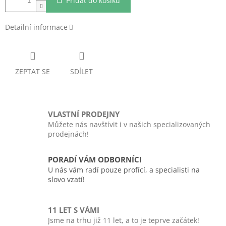
Přidat do košíku
Detailní informace
ZEPTAT SE
SDÍLET
VLASTNÍ PRODEJNY
Můžete nás navštívit i v našich specializovaných
prodejnách!
PORADÍ VÁM ODBORNÍCI
U nás vám radí pouze profící, a specialisti na
slovo vzatí!
11 LET S VÁMI
Jsme na trhu již 11 let, a to je teprve začátek!