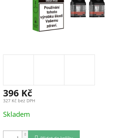
396 Kč
327 Kč bez DPH
Měrná
Skladem
cena: