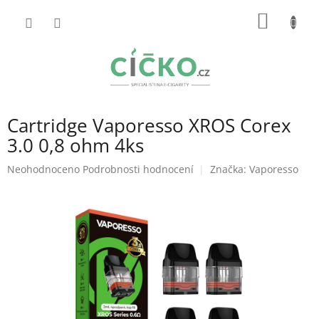
Přejít
NÁKUP
na
obsah
KOŠÍK
Cartridge Vaporesso XROS Corex
3.0 0,8 ohm 4ks
Průměrné
Neohodnoceno
Podrobnosti hodnocení
Značka:
Vaporesso
hodnocení
produktu
je
0,0
z
5
hvězdiček.