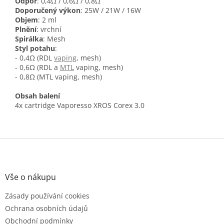
Odpor
: 0,4Ω / 0,6Ω / 0,8Ω
Doporučený výkon
: 25W / 21W / 16W
Objem
: 2 ml
Plnění
: vrchní
Spirálka
: Mesh
Styl potahu
:
- 0,4Ω (RDL
vaping
, mesh)
- 0,6Ω (RDL a
MTL
vaping, mesh)
- 0,8Ω (MTL vaping, mesh)
Obsah balení
4x cartridge Vaporesso XROS Corex 3.0
Z
á
p
a
Vše o nákupu
t
Zásady používání cookies
í
Ochrana osobních údajů
Obchodní podmínky