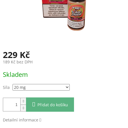
229 Kč
189 Kč bez DPH
Měrná
Skladem
cena:
Síla
Přidat do košíku
Detailní informace