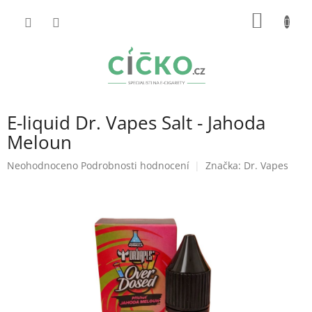
Přejít
NÁKUP
na
obsah
KOŠÍK
E-liquid Dr. Vapes Salt - Jahoda
Meloun
Průměrné
Neohodnoceno
Podrobnosti hodnocení
Značka:
Dr. Vapes
hodnocení
produktu
je
0,0
z
5
hvězdiček.