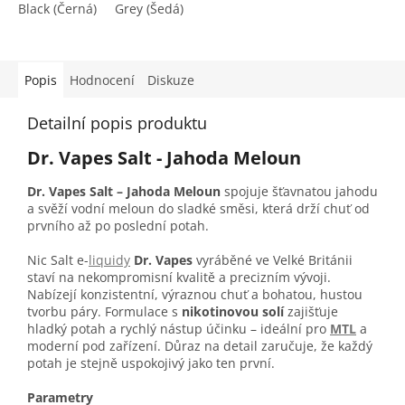
Black (Černá)
Grey (Šedá)
Blue (modrá)
Pink (Růžová)
C
Popis
Hodnocení
Diskuze
Detailní popis produktu
Dr. Vapes Salt - Jahoda Meloun
Dr. Vapes Salt – Jahoda Meloun
spojuje šťavnatou jahodu
a svěží vodní meloun do sladké směsi, která drží chuť od
prvního až po poslední potah.
Nic Salt e-
liquidy
Dr. Vapes
vyráběné ve Velké Británii
staví na nekompromisní kvalitě a precizním vývoji.
Nabízejí konzistentní, výraznou chuť a bohatou, hustou
tvorbu páry. Formulace s
nikotinovou solí
zajišťuje
hladký potah a rychlý nástup účinku – ideální pro
MTL
a
moderní pod zařízení. Důraz na detail zaručuje, že každý
potah je stejně uspokojivý jako ten první.
Parametry