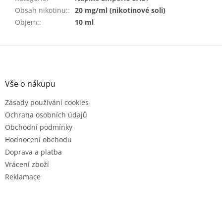
Obsah nikotinu:
:
20 mg/ml (nikotinové soli)
Objem:
:
10 ml
Z
á
p
a
Vše o nákupu
t
Zásady používání cookies
í
Ochrana osobních údajů
Obchodní podmínky
Hodnocení obchodu
Doprava a platba
Vrácení zboží
Reklamace