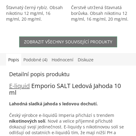
Šťavnatý černý rybíz. Obsah
Čerstvě utržená šťavnatá
nikotinu 12 mg/ml, 16
borůvka. Obsah nikotinu 12
mg/ml, 20 mg/ml.
mg/ml, 16 mg/ml, 20 mg/ml.
ZOBRAZIT VŠECHNY SOUVISEJÍCÍ PRODUKTY
Popis
Podobné (4)
Hodnocení
Diskuze
Detailní popis produktu
E-liquid
Emporio SALT Ledová Jahoda 10
ml
Lahodná sladká jahoda s ledovou dochutí.
Český výrobce e-liquidů Imperia přichází s trendem
nikotinových solí
. Nové a velice příjemné příchutě
dokazují svojí jedinečnost. E-liquidy s nikotinovou solí se
odlišují od ostatních e-liquidů tím, že mají nižší PH a