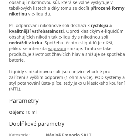
obsahují nikotinovou sůl, která se volně vyskytuje v
tabákových listech a díky tomu se docílí
přirozené formy
nikotinu
v e-liquidu.
Při odpařování nikotinové soli dochází k
rychlejší a
kvalitnější vstřebatelnosti
. Oproti klasickým e-liquidům
obsahujících nikotin tak e-liquidy s nikotinou solí
nedráždí v krku
. Spotřeba těchto e-liquidů je nižší,
jelikož se intenzita
vapování
snižuje. Tímto se také
prodlužuje životnost žhavících hlav a snižuje se spotřeba
baterie.
Liquidy s nikotinovou solí jsou nejvíce vhodné pro
zařízení s vyšším odporem (1 ohm a více), POD systémy a
styl potahování ústa-plíce, tedy jako u klasického kouření
(
MTL
).
Parametry
Objem:
10 ml
Doplňkové parametry
Kategorie
:
Náplně Emporio SALT