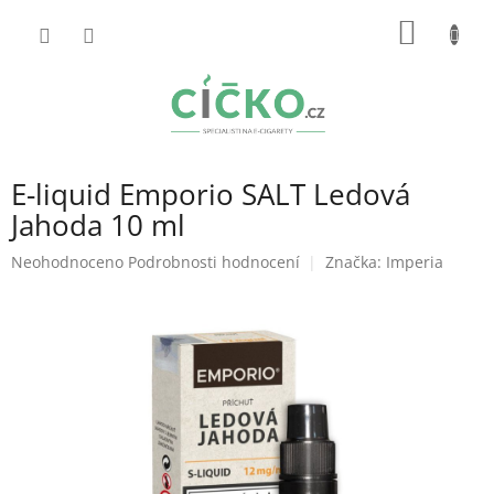
Přejít
NÁKUP
na
obsah
KOŠÍK
E-liquid Emporio SALT Ledová
Jahoda 10 ml
Průměrné
Neohodnoceno
Podrobnosti hodnocení
Značka:
Imperia
hodnocení
produktu
je
0,0
z
5
hvězdiček.