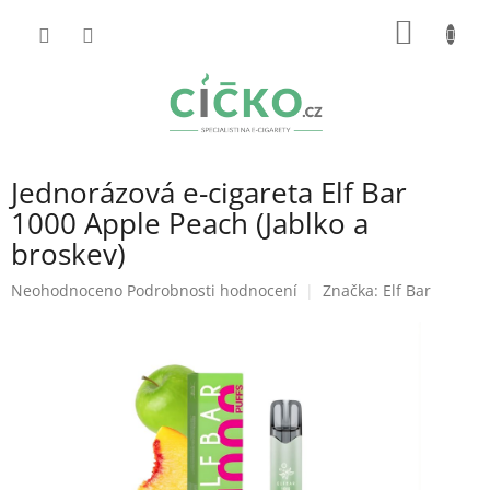
Přejít
NÁKUP
na
obsah
KOŠÍK
Jednorázová e-cigareta Elf Bar
1000 Apple Peach (Jablko a
broskev)
Průměrné
Neohodnoceno
Podrobnosti hodnocení
Značka:
Elf Bar
hodnocení
produktu
je
0,0
z
5
hvězdiček.