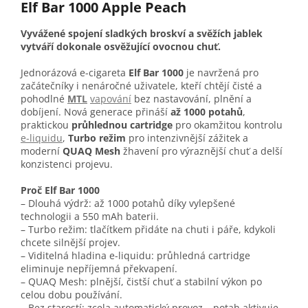
Elf Bar 1000 Apple Peach
Vyvážené spojení sladkých broskví a svěžích jablek
vytváří dokonale osvěžující ovocnou chuť.
Jednorázová e-cigareta
Elf Bar 1000
je navržená pro
začátečníky i nenáročné uživatele, kteří chtějí čisté a
pohodlné
MTL
vapování
bez nastavování, plnění a
dobíjení. Nová generace přináší
až 1000 potahů
,
praktickou
průhlednou cartridge
pro okamžitou kontrolu
e-liquidu
,
Turbo režim
pro intenzivnější zážitek a
moderní
QUAQ Mesh
žhavení pro výraznější chuť a delší
konzistenci projevu.
Proč Elf Bar 1000
– Dlouhá výdrž: až 1000 potahů díky vylepšené
technologii a 550 mAh baterii.
– Turbo režim: tlačítkem přidáte na chuti i páře, kdykoli
chcete silnější projev.
– Viditelná hladina e-liquidu: průhledná cartridge
eliminuje nepříjemná překvapení.
– QUAQ Mesh: plnější, čistší chuť a stabilní výkon po
celou dobu používání.
– Bez starostí: zcela automatický provoz – potah aktivuje