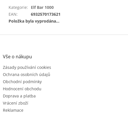
Kategorie
:
Elf Bar 1000
EAN
:
6932570173621
Položka byla vyprodána…
Z
á
p
a
Vše o nákupu
t
Zásady používání cookies
í
Ochrana osobních údajů
Obchodní podmínky
Hodnocení obchodu
Doprava a platba
Vrácení zboží
Reklamace