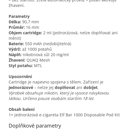
žhavení.
Parametry
Délka:
90,7 mm
Průměr:
16 mm
Objem cartridge:
2 ml (jednorázová, nelze doplňovat ani
měnit)
Baterie:
550 mAh (nedobíjitelná)
Výdrž:
až 1000 potahů
Náplň:
nikotinová sůl 20 mg/ml
Žhavení:
QUAQ Mesh
Styl potahu:
MTL
Upozornění
Cartridge je napevno spojena s tělem. Zařízení je
jednorázové
– nelze jej
doplňovat
ani
dobíjet
.
Výrobek obsahuje nikotin, který je vysoce návykovou
látkou. Určeno pouze osobám starším 18 let.
Obsah balení
1× jednorázová e-cigareta Elf Bar 1000 Disposable Pod Kit
Doplňkové parametry