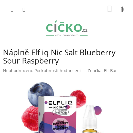
Přejít
NÁKUP
na
obsah
KOŠÍK
Náplně Elfliq Nic Salt Blueberry
Sour Raspberry
Průměrné
Neohodnoceno
Podrobnosti hodnocení
Značka:
Elf Bar
hodnocení
produktu
je
0,0
z
5
hvězdiček.