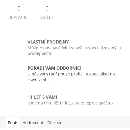
ZEPTAT SE
SDÍLET
VLASTNÍ PRODEJNY
Můžete nás navštívit i v našich specializovaných
prodejnách!
PORADÍ VÁM ODBORNÍCI
U nás vám radí pouze profící, a specialisti na
slovo vzatí!
11 LET S VÁMI
Jsme na trhu již 11 let, a to je teprve začátek!
Popis
Hodnocení
Diskuze