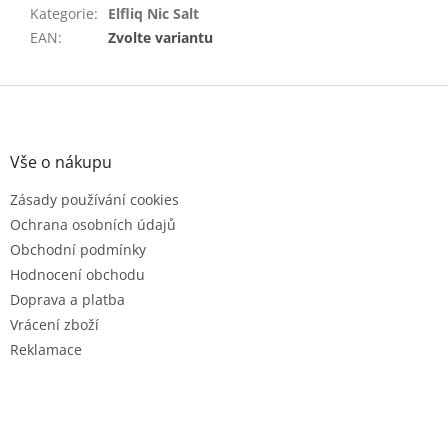
Kategorie
:
Elfliq Nic Salt
EAN
:
Zvolte variantu
Z
á
p
a
Vše o nákupu
t
Zásady používání cookies
í
Ochrana osobních údajů
Obchodní podmínky
Hodnocení obchodu
Doprava a platba
Vrácení zboží
Reklamace