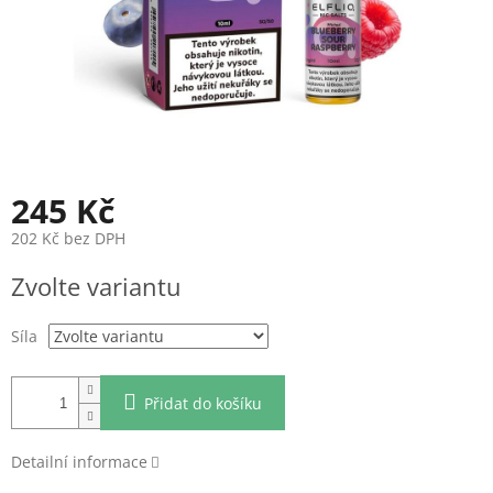
245 Kč
202 Kč bez DPH
Měrná
Zvolte variantu
cena:
Síla
Přidat do košíku
Detailní informace