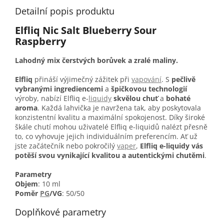
Detailní popis produktu
Elfliq Nic Salt Blueberry Sour
Raspberry
Lahodný mix čerstvých borůvek a zralé maliny.
Elfliq
přináší výjimečný zážitek při
vapování
. S
pečlivě
vybranými ingrediencemi
a
špičkovou technologií
výroby, nabízí Elfliq e-
liquidy
skvělou chuť
a
bohaté
aroma
. Každá lahvička je navržena tak, aby poskytovala
konzistentní kvalitu a maximální spokojenost. Díky široké
škále chutí mohou uživatelé Elfliq e-liquidů nalézt přesně
to, co vyhovuje jejich individuálním preferencím. Ať už
jste začátečník nebo pokročilý
vaper
,
Elfliq e-liquidy vás
potěší svou vynikající kvalitou a autentickými chutěmi
.
Parametry
Objem
: 10 ml
Poměr
PG
/VG
: 50/50
Doplňkové parametry