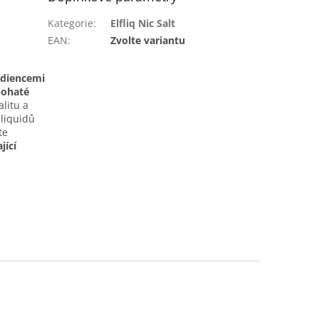
Kategorie
:
Elfliq Nic Salt
EAN
:
Zvolte variantu
ediencemi
bohaté
alitu a
-liquidů
te
jící