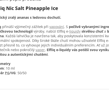
liq Nic Salt Pineapple Ice
ický zralý ananas s ledovou dochutí.
q
přináší výjimečný zážitek při
vapování
. S
pečlivě vybranými ingr
ičkovou technologií
výroby, nabízí Elfliq e-
liquidy
skvělou chuť
a
ma
. Každá lahvička je navržena tak, aby poskytovala konzistentní kv
mální spokojenost. Díky široké škále chutí mohou uživatelé Elfliq e
zt přesně to, co vyhovuje jejich individuálním preferencím. Ať už js
tečník nebo pokročilý
vaper
,
Elfliq e-liquidy vás potěší svou vynika
itou a autentickými chutěmi
.
ametry
em
: 10 ml
ěr
PG
/VG
: 50/50