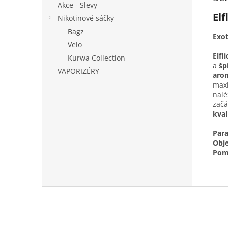
Akce - Slevy
Elf
Nikotinové sáčky
Bagz
Exot
Velo
Elfli
Kurwa Collection
a
šp
VAPORIZÉRY
aro
maxi
nalé
začá
kval
Par
Obj
Pom
Z
á
p
a