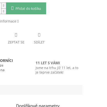
Přidat do košíku
 informace
ZEPTAT SE
SDÍLET
ORNÍCI
11 LET S VÁMI
ze
Jsme na trhu již 11 let, a to
i na
je teprve začátek!
Doplňkové parametry