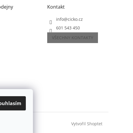
odejny
Kontakt
info
@
cicko.cz
601 543 450
VŠECHNY KONTAKTY
ouhlasím
Vytvořil Shoptet