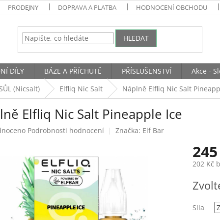
PRODEJNY
DOPRAVA A PLATBA
HODNOCENÍ OBCHODU
HLEDAT
NÍ DÍLY
BÁZE A PŘÍCHUTĚ
PŘÍSLUŠENSTVÍ
Akce - S
ŮL (Nicsalt)
Elfliq Nic Salt
Náplně Elfliq Nic Salt Pineapp
ně Elfliq Nic Salt Pineapple Ice
né
dnoceno
Podrobnosti hodnocení
Značka:
Elf Bar
ení
245
tu
202 Kč 
Měrná
Zvolt
cena:
ek.
Síla