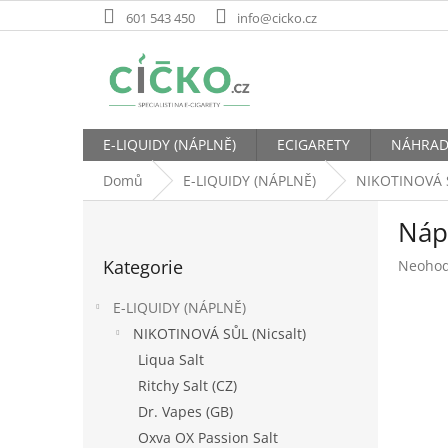
Přejít
601 543 450
info@cicko.cz
na
obsah
E-LIQUIDY (NÁPLNĚ)
ECIGARETY
NÁHRAD
Domů
E-LIQUIDY (NÁPLNĚ)
NIKOTINOVÁ S
P
Nápl
o
Přeskočit
s
Kategorie
Průměr
Neoho
kategorie
t
hodnoc
r
produk
E-LIQUIDY (NÁPLNĚ)
a
je
NIKOTINOVÁ SŮL (Nicsalt)
n
0,0
Liqua Salt
z
n
5
í
Ritchy Salt (CZ)
hvězdič
p
Dr. Vapes (GB)
a
Oxva OX Passion Salt