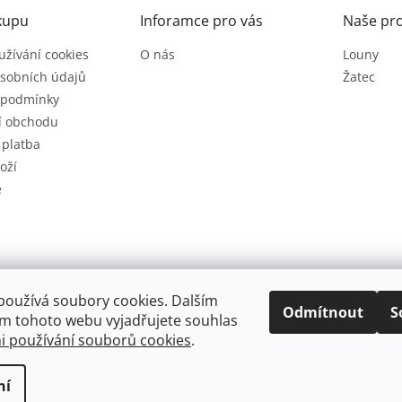
kupu
Inforamce pro vás
Naše pr
užívání cookies
O nás
Louny
sobních údajů
Žatec
 podmínky
í obchodu
 platba
oží
e
používá soubory cookies. Dalším
Odmítnout
S
m tohoto webu vyjadřujete souhlas
 používání souborů cookies
.
.
Upravit nastavení cookies
ní