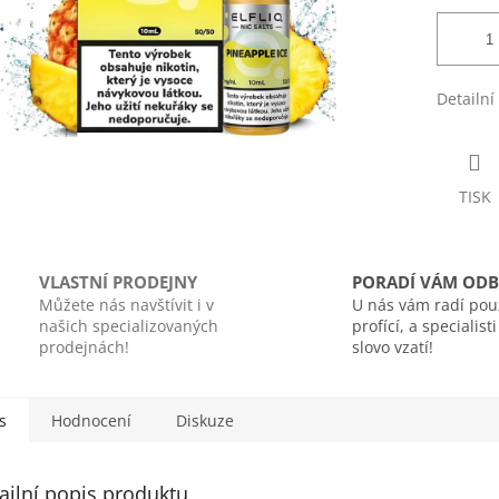
Detailní
TISK
VLASTNÍ PRODEJNY
PORADÍ VÁM ODB
Můžete nás navštívit i v
U nás vám radí pou
našich specializovaných
profící, a specialist
prodejnách!
slovo vzatí!
s
Hodnocení
Diskuze
ailní popis produktu