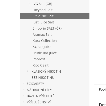
n
IVG Salt (GB)
e
Beyond Salt
l
Elfliq Nic Salt
Just Juice Salt
Emporio SALT (ČR)
Aramax Salt
Kura Collection
X4 Bar Juice
Frutie Bar Juice
Impress.
Riot X Salt
KLASICKÝ NIKOTIN
BEZ NIKOTINU
ECIGARETY
Popi
NÁHRADNÍ DÍLY
BÁZE A PŘÍCHUTĚ
PŘÍSLUŠENSTVÍ
Det