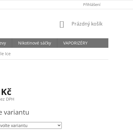
KONTAKTY
Přihlášení
NÁKUPNÍ
Prázdný košík
KOŠÍK
levy
Nikotinové sáčky
VAPORIZÉRY
le Ice
 Kč
bez DPH
e variantu