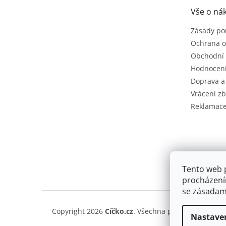
t
Vše o ná
í
Zásady po
Ochrana o
Obchodní
Hodnocen
Doprava a
Vrácení zb
Reklamac
Tento web 
procházení
se
zásadami
Copyright 2026
Cíčko.cz
. Všechna práva vyhrazena
Nastave