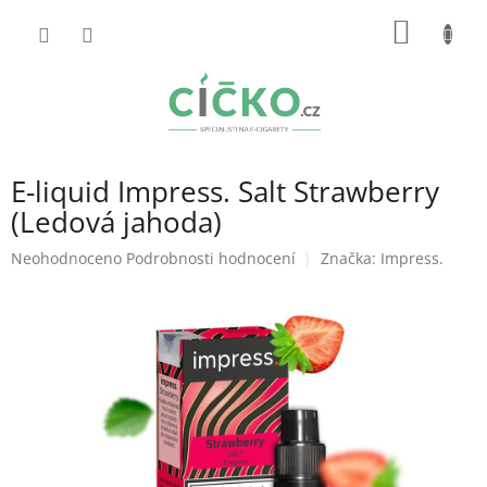
Přejít
NÁKUP
na
obsah
KOŠÍK
E-liquid Impress. Salt Strawberry
(Ledová jahoda)
Průměrné
Neohodnoceno
Podrobnosti hodnocení
Značka:
Impress.
hodnocení
produktu
je
0,0
z
5
hvězdiček.