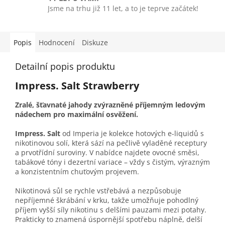
Jsme na trhu již 11 let, a to je teprve začátek!
Popis
Hodnocení
Diskuze
Detailní popis produktu
Impress. Salt Strawberry
Zralé, šťavnaté jahody zvýrazněné příjemným ledovým
nádechem pro maximální osvěžení.
Impress. Salt
od Imperia je kolekce hotových e-liquidů s
nikotinovou solí, která sází na pečlivě vyladěné receptury
a prvotřídní suroviny. V nabídce najdete ovocné směsi,
tabákové tóny i dezertní variace – vždy s čistým, výrazným
a konzistentním chuťovým projevem.
Nikotinová sůl se rychle vstřebává a nezpůsobuje
nepříjemné škrábání v krku, takže umožňuje pohodlný
příjem vyšší síly nikotinu s delšími pauzami mezi potahy.
Prakticky to znamená úspornější spotřebu náplně, delší