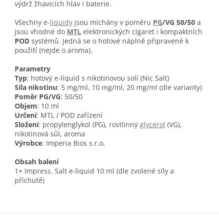
výdrž žhavicích hlav i baterie.
Všechny e-
liquidy
jsou míchány v poměru
PG
/VG 50/50
a
jsou vhodné do
MTL
elektronických cigaret i kompaktních
POD
systémů. Jedná se o hotové náplně připravené k
použití (nejde o aroma).
Parametry
Typ
: hotový e-liquid s nikotinovou solí (Nic Salt)
Síla nikotinu
: 5 mg/ml, 10 mg/ml, 20 mg/ml (dle varianty)
Poměr PG/VG
: 50/50
Objem
: 10 ml
Určení
: MTL / POD zařízení
Složení
: propylenglykol (PG), rostlinný
glycerol
(VG),
nikotinová sůl, aroma
Výrobce
: Imperia Bios s.r.o.
Obsah balení
1× Impress. Salt e-liquid 10 ml (dle zvolené síly a
příchutě)
Z