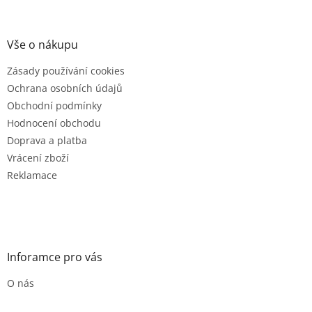
á
p
a
Vše o nákupu
t
Zásady používání cookies
í
Ochrana osobních údajů
Obchodní podmínky
Hodnocení obchodu
Doprava a platba
Vrácení zboží
Reklamace
Inforamce pro vás
O nás