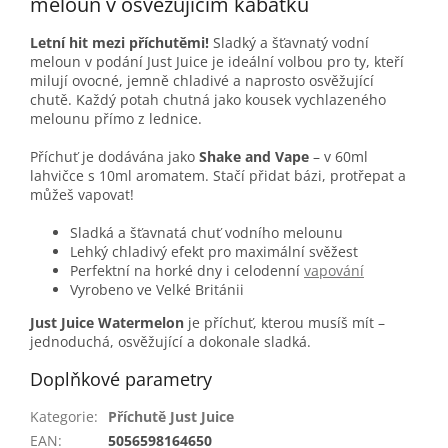
meloun v osvěžujícím kabátku
Letní hit mezi příchutěmi!
Sladký a šťavnatý vodní
meloun v podání Just Juice je ideální volbou pro ty, kteří
milují ovocné, jemně chladivé a naprosto osvěžující
chutě. Každý potah chutná jako kousek vychlazeného
melounu přímo z lednice.
Příchuť je dodávána jako
Shake and Vape
– v 60ml
lahvičce s 10ml aromatem. Stačí přidat bázi, protřepat a
můžeš vapovat!
Sladká a šťavnatá chuť vodního melounu
Lehký chladivý efekt pro maximální svěžest
Perfektní na horké dny i celodenní
vapování
Vyrobeno ve Velké Británii
Just Juice Watermelon
je příchuť, kterou musíš mít –
jednoduchá, osvěžující a dokonale sladká.
Doplňkové parametry
Kategorie
:
Příchutě Just Juice
EAN
:
5056598164650