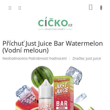
Přejít
NÁKUP
na
obsah
KOŠÍK
Příchuť Just Juice Bar Watermelon
(Vodní meloun)
Průměrné
Neohodnoceno
Podrobnosti hodnocení
Značka:
Just Juice
hodnocení
produktu
je
0,0
z
5
hvězdiček.