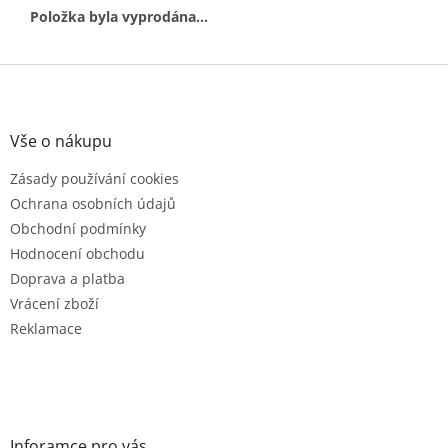
Položka byla vyprodána…
Z
á
p
a
Vše o nákupu
t
Zásady používání cookies
í
Ochrana osobních údajů
Obchodní podmínky
Hodnocení obchodu
Doprava a platba
Vrácení zboží
Reklamace
Inforamce pro vás