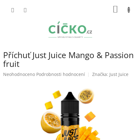
Přejít
NÁKUP
na
obsah
KOŠÍK
Příchuť Just Juice Mango & Passion
fruit
Průměrné
Neohodnoceno
Podrobnosti hodnocení
Značka:
Just Juice
hodnocení
produktu
je
0,0
z
5
hvězdiček.