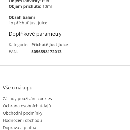
Objem lahvičky
: 60ml
Objem příchutě
: 10ml
Obsah balení
1x příchuť Just Juice
Doplňkové parametry
Kategorie
:
Příchutě Just Juice
EAN
:
5056598172013
Z
á
p
a
Vše o nákupu
t
Zásady používání cookies
í
Ochrana osobních údajů
Obchodní podmínky
Hodnocení obchodu
Doprava a platba