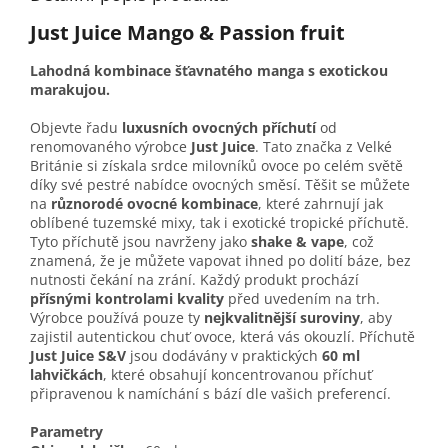
Just Juice Mango & Passion fruit
Lahodná kombinace šťavnatého manga s exotickou
marakujou.
Objevte řadu
luxusních ovocných příchutí
od
renomovaného výrobce
Just Juice
. Tato značka z Velké
Británie si získala srdce milovníků ovoce po celém světě
díky své pestré nabídce ovocných směsí. Těšit se můžete
na
různorodé ovocné kombinace
, které zahrnují jak
oblíbené tuzemské mixy, tak i exotické tropické příchutě.
Tyto příchutě jsou navrženy jako
shake & vape
, což
znamená, že je můžete vapovat ihned po dolití báze, bez
nutnosti čekání na zrání. Každý produkt prochází
přísnými kontrolami kvality
před uvedením na trh.
Výrobce používá pouze ty
nejkvalitnější suroviny
, aby
zajistil autentickou chuť ovoce, která vás okouzlí. Příchutě
Just Juice S&V
jsou dodávány v praktických
60 ml
lahvičkách
, které obsahují koncentrovanou příchuť
připravenou k namíchání s bází dle vašich preferencí.
Parametry