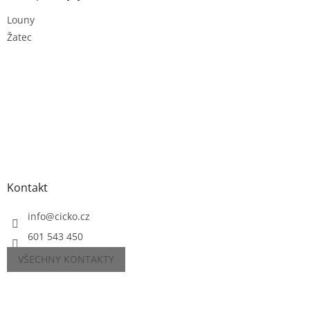
Louny
Žatec
Kontakt
info
@
cicko.cz
601 543 450
VŠECHNY KONTAKTY