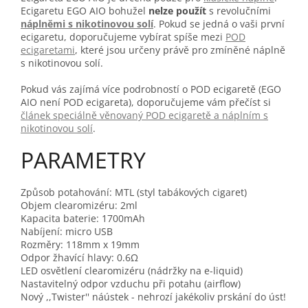
Ecigaretu EGO AIO bohužel
nelze použít
s revolučními
náplněmi s nikotinovou solí
. Pokud se jedná o vaši první
ecigaretu, doporučujeme vybírat spíše mezi
POD
ecigaretami
, které jsou určeny právě pro zmíněné náplně
s nikotinovou solí.
Pokud vás zajímá více podrobností o POD ecigaretě (EGO
AIO není POD ecigareta), doporučujeme vám přečíst si
článek speciálně věnovaný POD ecigaretě a náplním s
nikotinovou solí
.
PARAMETRY
Způsob potahování: MTL (styl tabákových cigaret)
Objem clearomizéru: 2ml
Kapacita baterie: 1700mAh
Nabíjení: micro USB
Rozměry: 118mm x 19mm
Odpor žhavící hlavy: 0.6Ω
LED osvětlení clearomizéru (nádržky na e-liquid)
Nastavitelný odpor vzduchu při potahu (airflow)
Nový ,,Twister'' náústek - nehrozí jakékoliv prskání do úst!