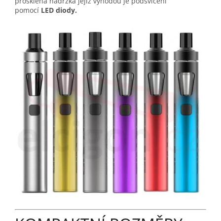
prosklená nádržka jejíž výhodou je podsvícení
pomocí
LED diody.