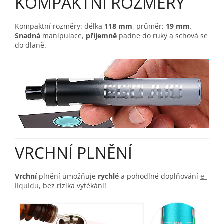
KOMPAKTNÍ ROZMĚRY
Kompaktní rozměry: délka
118 mm
, průměr:
19 mm
.
Snadná
manipulace,
příjemně
padne do ruky a schová se
do dlaně.
VRCHNÍ PLNĚNÍ
Vrchní
plnění umožňuje
rychlé
a pohodlné doplňování
e-
liquidu
, bez rizika vytékání!