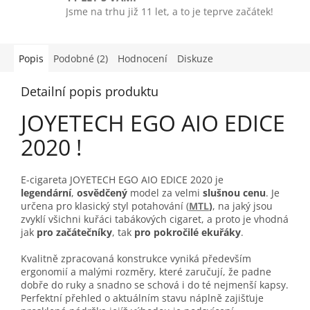
Jsme na trhu již 11 let, a to je teprve začátek!
Popis
Podobné (2)
Hodnocení
Diskuze
Detailní popis produktu
JOYETECH EGO AIO EDICE
2020 !
E-cigareta JOYETECH EGO AIO EDICE 2020 je
legendární
,
osvědčený
model za velmi
slušnou cenu
. Je
určena pro klasický styl potahování (
MTL
)
, na jaký jsou
zvyklí všichni kuřáci tabákových cigaret, a proto
je vhodná
jak
pro začátečníky
, tak
pro pokročilé ekuřáky
.
Kvalitně zpracovaná konstrukce vyniká především
ergonomií a malými rozměry, které zaručují, že padne
dobře do ruky a snadno se schová i do té nejmenší kapsy.
Perfektní přehled o aktuálním stavu náplně zajišťuje