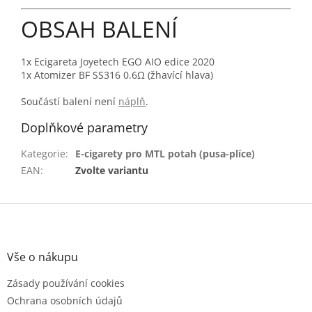
OBSAH BALENÍ
1x Ecigareta Joyetech EGO AIO edice 2020
1x Atomizer BF SS316 0.6Ω (žhavící hlava)
Součástí balení není
náplň
.
Doplňkové parametry
Kategorie
:
E-cigarety pro MTL potah (pusa-plíce)
EAN
:
Zvolte variantu
Z
á
p
a
Vše o nákupu
t
Zásady používání cookies
í
Ochrana osobních údajů