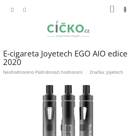
Přejít
NÁKUP
na
obsah
KOŠÍK
E-cigareta Joyetech EGO AIO edice
2020
Průměrné
Neohodnoceno
Podrobnosti hodnocení
Značka:
Joyetech
hodnocení
produktu
je
0,0
z
5
hvězdiček.