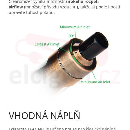
Clearomizer vyniká možností
širokého rozpětí
airflow
(množství přívodu vzduchu
)
, takže si podle libosti
upravíte tuhost potahu.
VHODNÁ NÁPLŇ
Ecigareta EGO AIO je určena pouze pro
klasické náplně
.