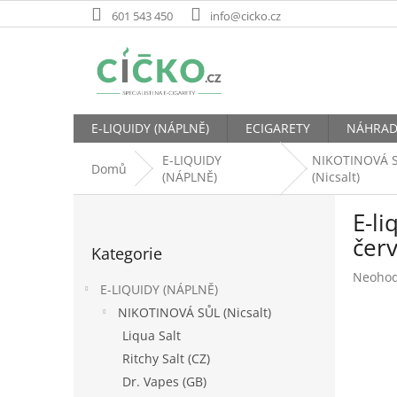
Přejít
601 543 450
info@cicko.cz
na
obsah
E-LIQUIDY (NÁPLNĚ)
ECIGARETY
NÁHRAD
E-LIQUIDY
NIKOTINOVÁ 
Domů
(NÁPLNĚ)
(Nicsalt)
P
E-li
o
Přeskočit
s
čer
Kategorie
kategorie
t
Průměr
Neoho
r
E-LIQUIDY (NÁPLNĚ)
hodnoc
a
produk
NIKOTINOVÁ SŮL (Nicsalt)
n
je
Liqua Salt
n
0,0
í
Ritchy Salt (CZ)
z
p
5
Dr. Vapes (GB)
hvězdič