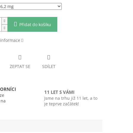
Přidat do košíku
 informace
ZEPTAT SE
SDÍLET
ORNÍCI
11 LET S VÁMI
ze
Jsme na trhu již 11 let, a to
i na
je teprve začátek!