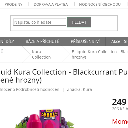
PRODEJNY
DOPRAVA A PLATBA
HODNOCENÍ OBCHODU
HLEDAT
NÍ DÍLY
BÁZE A PŘÍCHUTĚ
PŘÍSLUŠENSTVÍ
Akce - S
SŮL
Kura
E-liquid Kura Collection - Bl
Collection
hrozny)
quid Kura Collection - Blackcurrant P
vené hrozny)
né
dnoceno
Podrobnosti hodnocení
Značka:
Kura
ení
249
tu
206 Kč 
Měrná
Mome
cena:
ek.