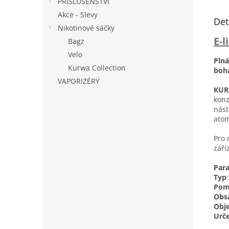
PŘÍSLUŠENSTVÍ
Akce - Slevy
Det
Nikotinové sáčky
E-l
Bagz
Velo
Plná
Kurwa Collection
boh
VAPORIZÉRY
KURA
konz
nást
atom
Pro 
zaří
Par
Typ
Pom
Obs
Obj
Urče