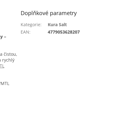
Doplňkové parametry
Kategorie
:
Kura Salt
EAN
:
4779053628207
y –
 čistou,
a rychlý
TL
d/MTL