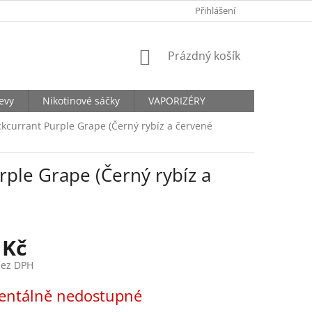
KONTAKTY
Přihlášení
NÁKUPNÍ
Prázdný košík
KOŠÍK
levy
Nikotinové sáčky
VAPORIZÉRY
ackcurrant Purple Grape (Černý rybíz a červené
urple Grape (Černý rybíz a
 Kč
bez DPH
ntálně nedostupné