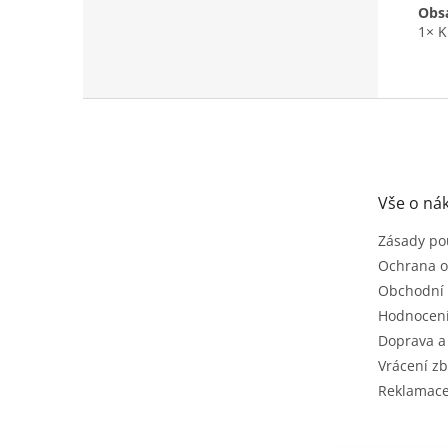
Obsa
1× K
Z
á
p
a
t
Vše o ná
í
Zásady po
Ochrana o
Obchodní
Hodnocen
Doprava a
Vrácení zb
Reklamac