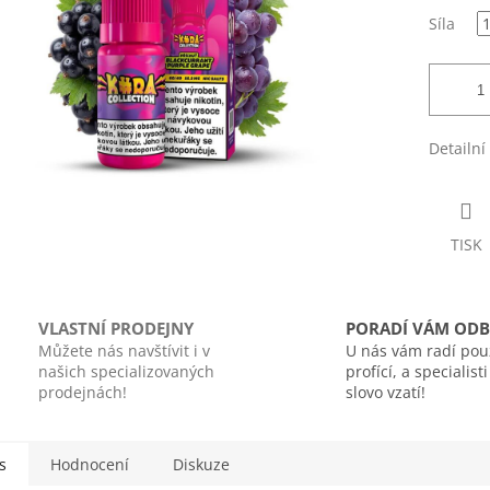
Síla
Detailní
TISK
VLASTNÍ PRODEJNY
PORADÍ VÁM ODB
Můžete nás navštívit i v
U nás vám radí pou
našich specializovaných
profící, a specialist
prodejnách!
slovo vzatí!
s
Hodnocení
Diskuze