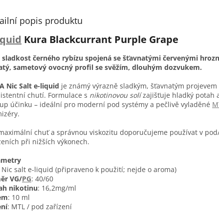
ailní popis produktu
iquid
Kura Blackcurrant Purple Grape
 sladkost černého rybízu spojená se šťavnatými červenými hrozn
atý, sametový ovocný profil se svěžím, dlouhým dozvukem.
 Nic Salt e-liquid
je známý výrazně sladkým, šťavnatým projevem a
istentní chutí. Formulace s
nikotinovou solí
zajišťuje hladký potah 
up účinku – ideální pro moderní pod systémy a pečlivě vyladěné
M
izéry.
maximální chuť a správnou viskozitu doporučujeme používat v po
zeních při nižších výkonech.
ametry
: Nic salt e-liquid (připraveno k použití; nejde o aroma)
ěr VG/
PG
: 40/60
ah nikotinu
: 16,2mg/ml
em
: 10 ml
ní
: MTL / pod zařízení