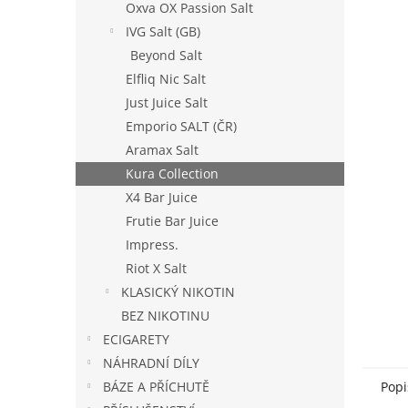
a
Oxva OX Passion Salt
n
IVG Salt (GB)
e
Beyond Salt
l
Elfliq Nic Salt
Just Juice Salt
Emporio SALT (ČR)
Aramax Salt
Kura Collection
X4 Bar Juice
Frutie Bar Juice
Impress.
Riot X Salt
KLASICKÝ NIKOTIN
BEZ NIKOTINU
ECIGARETY
NÁHRADNÍ DÍLY
BÁZE A PŘÍCHUTĚ
Popi