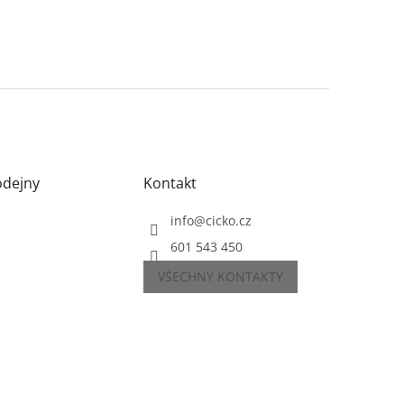
odejny
Kontakt
info
@
cicko.cz
601 543 450
VŠECHNY KONTAKTY