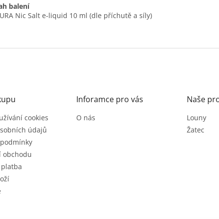
h balení
URA Nic Salt e-liquid 10 ml (dle příchutě a síly)
kupu
Inforamce pro vás
Naše pr
užívání cookies
O nás
Louny
sobních údajů
Žatec
 podmínky
í obchodu
 platba
oží
e