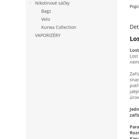
Nikotinové sáčky
Popi
Bagz
Velo
Det
Kurwa Collection
VAPORIZÉRY
Lo
Los
Lost
nemu
Zaří
snad
potř
jaký
úrov
Jedn
zaří
Par
Roz
Kapa