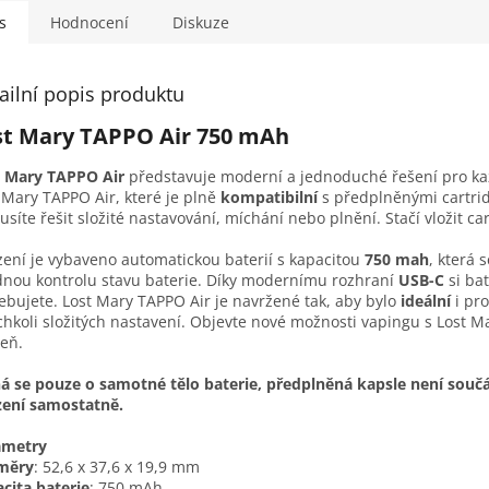
s
Hodnocení
Diskuze
ailní popis produktu
st Mary TAPPO Air 750 mAh
t Mary TAPPO Air
představuje moderní a jednoduché řešení pro k
 Mary TAPPO Air, které je plně
kompatibilní
s předplněnými cartri
síte řešit složité nastavování, míchání nebo plnění. Stačí vložit c
zení je vybaveno automatickou baterií s kapacitou
750 mah
, která 
nou kontrolu stavu baterie. Díky modernímu rozhraní
USB-C
si bat
ebujete. Lost Mary TAPPO Air je navržené tak, aby bylo
ideální
i pr
chkoli složitých nastavení. Objevte nové možnosti vapingu s Lost M
eň.
á se pouze o samotné tělo baterie, předplněná kapsle není součást
zení samostatně.
ametry
měry
: 52,6 x 37,6 x 19,9 mm
cita baterie
: 750 mAh