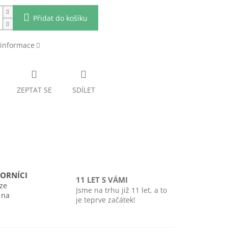
Přidat do košíku
 informace
ZEPTAT SE
SDÍLET
ORNÍCI
11 LET S VÁMI
ze
Jsme na trhu již 11 let, a to
i na
je teprve začátek!