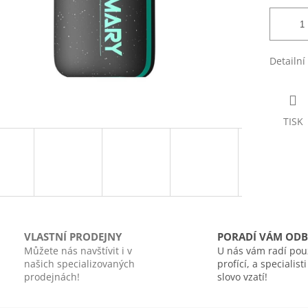
Detailní
TISK
VLASTNÍ PRODEJNY
PORADÍ VÁM ODB
Můžete nás navštívit i v
U nás vám radí pou
našich specializovaných
profící, a specialist
prodejnách!
slovo vzatí!