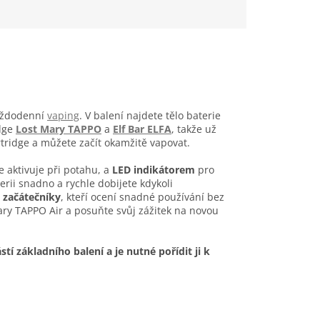
aždodenní
vaping
. V balení najdete tělo baterie
dge
Lost Mary TAPPO
a
Elf Bar ELFA
, takže už
artridge a můžete začít okamžitě vapovat.
se aktivuje při potahu, a
LED indikátorem
pro
erii snadno a rychle dobijete kdykoli
o
začátečníky
, kteří ocení snadné používání bez
ary TAPPO Air a posuňte svůj zážitek na novou
í základního balení a je nutné pořídit ji k