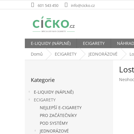
Přejít
601 543 450
info@cicko.cz
na
obsah
E-LIQUIDY (NÁPLNĚ)
ECIGARETY
NÁHRAD
Domů
ECIGARETY
JEDNORÁZOVÉ
L
P
Los
o
Přeskočit
s
Kategorie
Průměr
Neoho
kategorie
t
hodnoc
r
produk
E-LIQUIDY (NÁPLNĚ)
a
je
ECIGARETY
n
0,0
NEJLEPŠÍ E-CIGARETY
z
n
5
í
PRO ZAČÁTEČNÍKY
hvězdič
p
POD SYSTÉMY
a
JEDNORÁZOVÉ