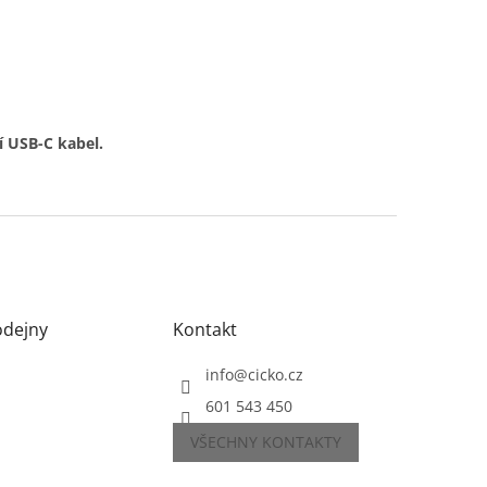
í USB-C kabel.
odejny
Kontakt
info
@
cicko.cz
601 543 450
VŠECHNY KONTAKTY