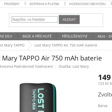
PRODEJNY
DOPRAVA A PLATBA
HODNOCENÍ OBCHODU
HLEDAT
NÍ DÍLY
BÁZE A PŘÍCHUTĚ
PŘÍSLUŠENSTVÍ
Akce - S
ost Mary TAPPO
Lost Mary TAPPO Air 750 mAh baterie
t Mary TAPPO Air 750 mAh baterie
né
dnoceno
Podrobnosti hodnocení
Značka:
Lost Mary
ení
149
tu
123 Kč 
Měrná
Zvolt
cena:
ek.
Barva