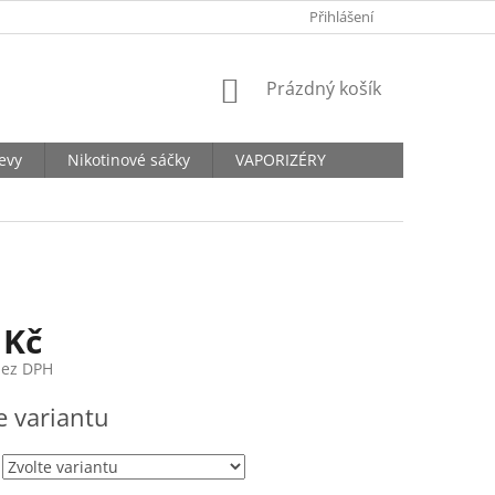
KONTAKTY
Přihlášení
NÁKUPNÍ
Prázdný košík
KOŠÍK
levy
Nikotinové sáčky
VAPORIZÉRY
 Kč
bez DPH
e variantu