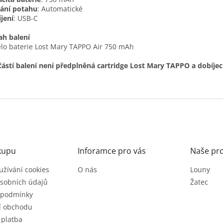
ání potahu
: Automatické
jení
: USB-C
h balení
ělo baterie Lost Mary TAPPO Air 750 mAh
ástí balení není předplněná cartridge Lost Mary TAPPO a dobíjec
kupu
Inforamce pro vás
Naše pr
užívání cookies
O nás
Louny
sobních údajů
Žatec
 podmínky
í obchodu
 platba