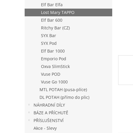
n
Elf Bar Elfa
e
Lost Mary TAPPO
l
Elf Bar 600
Ritchy Bar (CZ)
SYX Bar
SYX Pod
Elf Bar 1000
Emporio Pod
Oxva SlimStick
Vuse POD
Vuse Go 1000
MTL POTAH (pusa-plíce)
DL POTAH (přímo do plic)
NÁHRADNÍ DÍLY
BÁZE A PŘÍCHUTĚ
PŘÍSLUŠENSTVÍ
Akce - Slevy