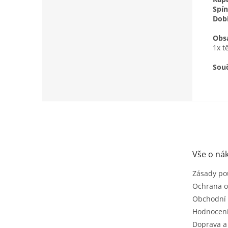
Spín
Dobí
Obsa
1x t
Souč
Z
á
p
a
t
Vše o ná
í
Zásady po
Ochrana o
Obchodní
Hodnocen
Doprava a