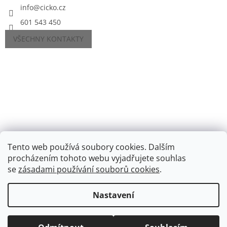
info
@
cicko.cz
601 543 450
VŠECHNY KONTAKTY
Tento web používá soubory cookies. Dalším
procházením tohoto webu vyjadřujete souhlas
se
zásadami používání souborů cookies
.
Vytvořil Shoptet
Nastavení
Copyright 2026
Cíčko.cz
. Všechna práva vyhrazena.
Upravit
nastavení cookies