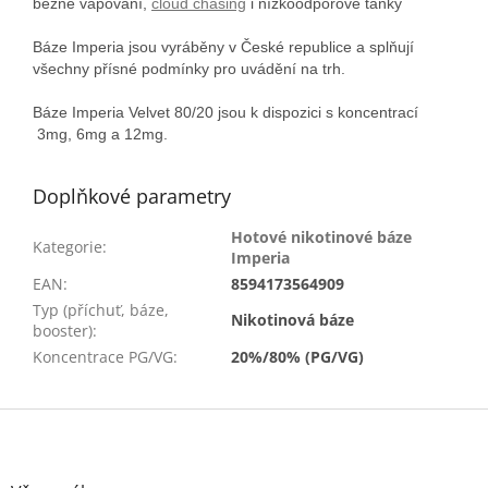
běžné vapování,
cloud chasing
i nízkoodporové tanky
Báze Imperia jsou vyráběny v České republice a splňují
všechny přísné podmínky pro uvádění na trh.
Báze Imperia Velvet 80/20 jsou k dispozici s koncentrací
3mg, 6mg a 12mg.
Doplňkové parametry
Hotové nikotinové báze
Kategorie
:
Imperia
EAN
:
8594173564909
Typ (příchuť, báze,
Nikotinová báze
booster)
:
Koncentrace PG/VG
:
20%/80% (PG/VG)
Z
á
p