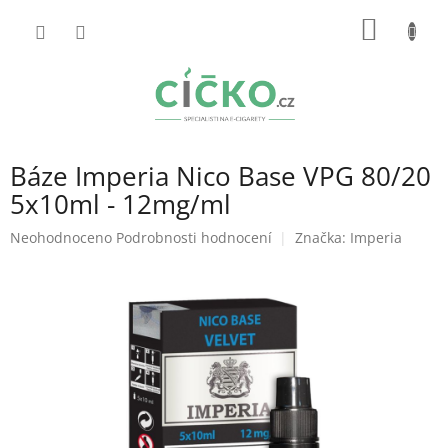
Přejít
NÁKUP
na
obsah
KOŠÍK
Báze Imperia Nico Base VPG 80/20
5x10ml - 12mg/ml
Průměrné
Neohodnoceno
Podrobnosti hodnocení
Značka:
Imperia
hodnocení
produktu
je
0,0
z
5
hvězdiček.