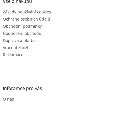
a
Vše o nákupu
t
Zásady používání cookies
í
Ochrana osobních údajů
Obchodní podmínky
Hodnocení obchodu
Doprava a platba
Vrácení zboží
Reklamace
Inforamce pro vás
O nás