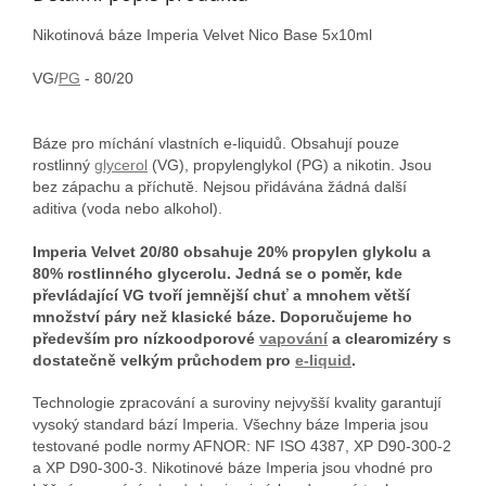
Nikotinová báze Imperia Velvet Nico Base 5x10ml
VG/
PG
- 80/20
Báze pro míchání vlastních e-liquidů. Obsahují pouze
rostlinný
glycerol
(VG), propylenglykol (PG) a nikotin. Jsou
bez zápachu a příchutě. Nejsou přidávána žádná další
aditiva (voda nebo alkohol).
Imperia Velvet 20/80 obsahuje 20% propylen glykolu a
80% rostlinného glycerolu. Jedná se o poměr, kde
převládající VG tvoří jemnější chuť a mnohem větší
množství páry než klasické báze. Doporučujeme ho
především pro nízkoodporové
vapování
a clearomizéry s
dostatečně velkým průchodem pro
e-liquid
.
Technologie zpracování a suroviny nejvyšší kvality garantují
vysoký standard bází Imperia. Všechny báze Imperia jsou
testované podle normy AFNOR: NF ISO 4387, XP D90-300-2
a XP D90-300-3. Nikotinové báze Imperia jsou vhodné pro