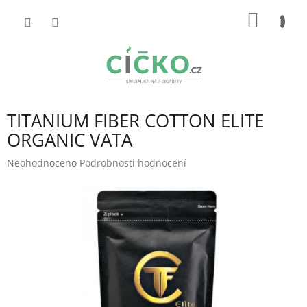
Přejít
NÁKUP
na
obsah
KOŠÍK
TITANIUM FIBER COTTON ELITE
ORGANIC VATA
Průměrné
Neohodnoceno
Podrobnosti hodnocení
hodnocení
produktu
je
0,0
z
5
hvězdiček.