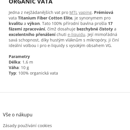
ORGANIC VATA
Jedna z nejžádanějších vat pro
MTL
vaping
.
Prémiová
vata
Titanium Fiber Cotton Elite
, je synonymem pro
kvalitu
a
výkon
. Tato 100% přírodní bavlna prošla
17
fázemi zpracování
, čímž dosahuje
bezchybné čistoty
a
excelentního přenášení
chuti
e-liquidu
. Její mimořádná
savá schopnost, díky hustým vláknům s mikropóry, ji činí
ideální volbou i pro e-liquidy s vysokým obsahem VG.
Parametry
Délka
: 1,6 m
Váha
: 10 g
Typ
: 100% organická vata
Z
á
p
a
Vše o nákupu
t
Zásady používání cookies
í