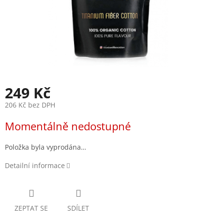
249 Kč
206 Kč bez DPH
Měrná
Momentálně nedostupné
cena:
Položka byla vyprodána…
Detailní informace
ZEPTAT SE
SDÍLET