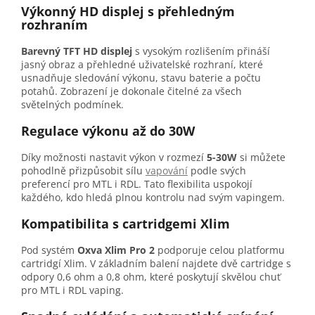
Výkonný HD displej s přehledným
rozhraním
Barevný TFT HD displej
s vysokým rozlišením přináší
jasný obraz a přehledné uživatelské rozhraní, které
usnadňuje sledování výkonu, stavu baterie a počtu
potahů. Zobrazení je dokonale čitelné za všech
světelných podmínek.
Regulace výkonu až do 30W
Díky možnosti nastavit výkon v rozmezí
5-30W
si můžete
pohodlně přizpůsobit sílu
vapování
podle svých
preferencí pro MTL i RDL. Tato flexibilita uspokojí
každého, kdo hledá plnou kontrolu nad svým vapingem.
Kompatibilita s cartridgemi Xlim
Pod systém
Oxva Xlim Pro 2
podporuje celou platformu
cartridgí Xlim. V základním balení najdete dvě cartridge s
odpory 0,6 ohm a 0,8 ohm, které poskytují skvělou chuť
pro MTL i RDL vaping.