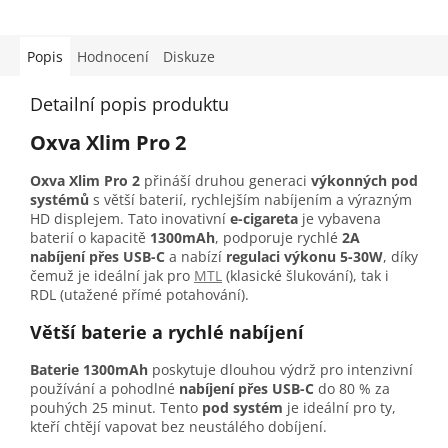
Popis
Hodnocení
Diskuze
Detailní popis produktu
Oxva Xlim Pro 2
Oxva Xlim Pro 2
přináší druhou generaci
výkonných pod
systémů
s větší baterií, rychlejším nabíjením a výrazným
HD displejem. Tato inovativní
e-cigareta
je vybavena
baterií o kapacitě
1300mAh
, podporuje rychlé
2A
nabíjení přes USB-C
a nabízí
regulaci výkonu 5-30W
, díky
čemuž je ideální jak pro
MTL
(klasické šlukování), tak i
RDL (utažené přímé potahování).
Větší baterie a rychlé nabíjení
Baterie 1300mAh
poskytuje dlouhou výdrž pro intenzivní
používání a pohodlné
nabíjení přes USB-C
do 80 % za
pouhých 25 minut. Tento
pod systém
je ideální pro ty,
kteří chtějí vapovat bez neustálého dobíjení.