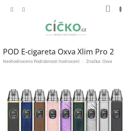
Přejít
NÁKUP
na
obsah
KOŠÍK
POD E-cigareta Oxva Xlim Pro 2
Průměrné
Neohodnoceno
Podrobnosti hodnocení
Značka:
Oxva
hodnocení
produktu
je
0,0
z
5
hvězdiček.