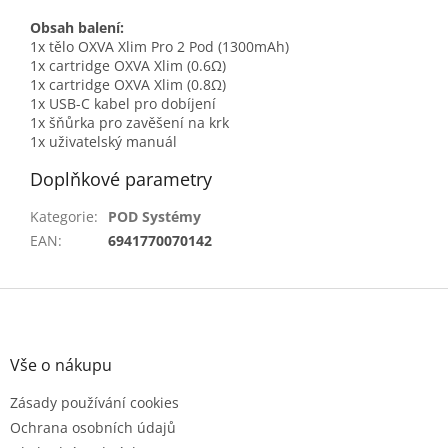
Obsah balení:
1x tělo OXVA Xlim Pro 2 Pod (1300mAh)
1x cartridge OXVA Xlim (0.6Ω)
1x cartridge OXVA Xlim (0.8Ω)
1x USB-C kabel pro dobíjení
1x šňůrka pro zavěšení na krk
1x uživatelský manuál
Doplňkové parametry
Kategorie
:
POD Systémy
EAN
:
6941770070142
Z
á
p
a
Vše o nákupu
t
Zásady používání cookies
í
Ochrana osobních údajů