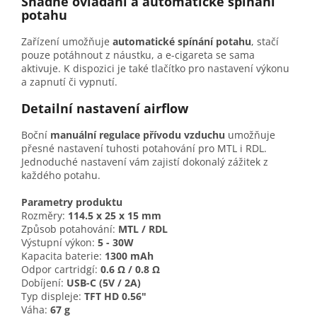
Snadné ovládání a automatické spínání
potahu
Zařízení umožňuje
automatické spínání potahu
, stačí
pouze potáhnout z náustku, a e-cigareta se sama
aktivuje. K dispozici je také tlačítko pro nastavení výkonu
a zapnutí či vypnutí.
Detailní nastavení airflow
Boční
manuální regulace přívodu vzduchu
umožňuje
přesné nastavení tuhosti potahování pro MTL i RDL.
Jednoduché nastavení vám zajistí dokonalý zážitek z
každého potahu.
Parametry produktu
Rozměry:
114.5 x 25 x 15 mm
Způsob potahování:
MTL / RDL
Výstupní výkon:
5 - 30W
Kapacita baterie:
1300 mAh
Odpor cartridgí:
0.6 Ω / 0.8 Ω
Dobíjení:
USB-C (5V / 2A)
Typ displeje:
TFT HD 0.56"
Váha:
67 g