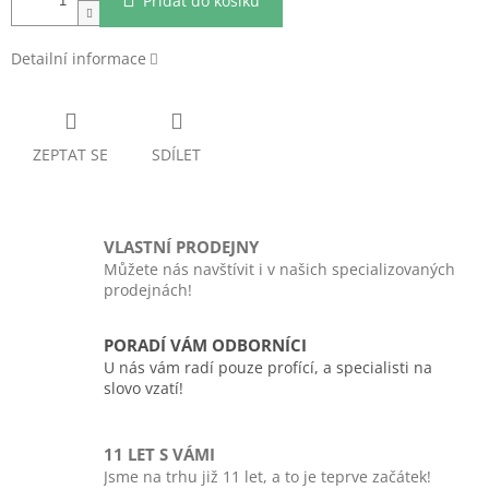
Přidat do košíku
Detailní informace
ZEPTAT SE
SDÍLET
VLASTNÍ PRODEJNY
Můžete nás navštívit i v našich specializovaných
prodejnách!
PORADÍ VÁM ODBORNÍCI
U nás vám radí pouze profící, a specialisti na
slovo vzatí!
11 LET S VÁMI
Jsme na trhu již 11 let, a to je teprve začátek!