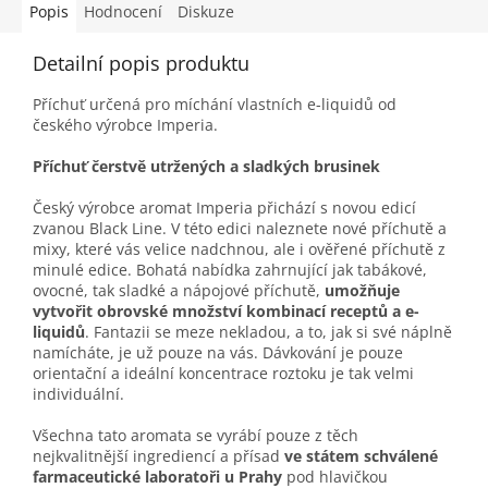
Popis
Hodnocení
Diskuze
Detailní popis produktu
Příchuť určená pro míchání vlastních e-liquidů od
českého výrobce Imperia.
Příchuť čerstvě utržených a sladkých brusinek
Český výrobce aromat Imperia přichází s novou edicí
zvanou Black Line. V této edici naleznete nové příchutě a
mixy, které vás velice nadchnou, ale i ověřené příchutě z
minulé edice. Bohatá nabídka zahrnující jak tabákové,
ovocné, tak sladké a nápojové příchutě,
umožňuje
vytvořit obrovské množství kombinací receptů a e-
liquidů
. Fantazii se meze nekladou, a to, jak si své náplně
namícháte, je už pouze na vás. Dávkování je pouze
orientační a ideální koncentrace roztoku je tak velmi
individuální.
Všechna tato aromata se vyrábí pouze z těch
nejkvalitnější ingrediencí a přísad
ve státem schválené
farmaceutické laboratoři u Prahy
pod hlavičkou