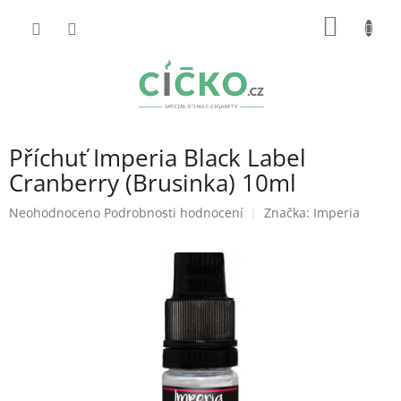
Přejít
NÁKUP
na
obsah
KOŠÍK
Příchuť Imperia Black Label
Cranberry (Brusinka) 10ml
Průměrné
Neohodnoceno
Podrobnosti hodnocení
Značka:
Imperia
hodnocení
produktu
je
0,0
z
5
hvězdiček.