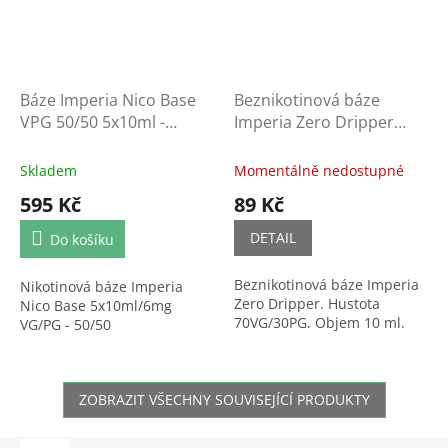
Báze Imperia Nico Base
Beznikotinová báze
VPG 50/50 5x10ml -
Imperia Zero Dripper
6mg/ml
(70/30) 10ml
Skladem
Momentálně nedostupné
595 Kč
89 Kč
DETAIL
Do košíku
Beznikotinová báze Imperia
Nikotinová báze Imperia
Zero Dripper. Hustota
Nico Base 5x10ml/6mg
70VG/30PG. Objem 10 ml.
VG/PG - 50/50
ZOBRAZIT VŠECHNY SOUVISEJÍCÍ PRODUKTY