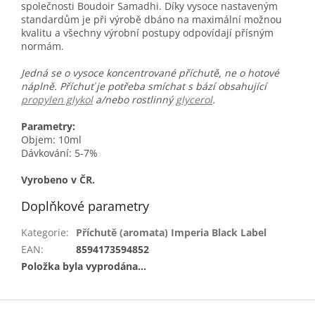
společnosti Boudoir Samadhi. Díky vysoce nastaveným
standardům je při výrobě dbáno na maximální možnou
kvalitu a všechny výrobní postupy odpovídají přísným
normám.
Jedná se o vysoce koncentrované příchutě, ne o hotové
náplně. Příchuť je potřeba smíchat s bází obsahující
propylen glykol
a/nebo rostlinný
glycerol
.
Parametry:
Objem: 10ml
Dávkování: 5-7%
Vyrobeno v ČR.
Doplňkové parametry
Kategorie
:
Příchutě (aromata) Imperia Black Label
EAN
:
8594173594852
Položka byla vyprodána…
Z