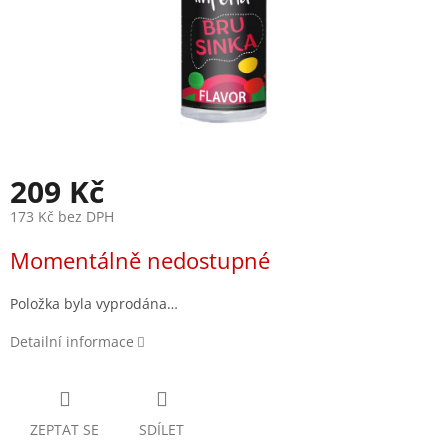
209 Kč
173 Kč bez DPH
Měrná
Momentálně nedostupné
cena:
Položka byla vyprodána…
Detailní informace
ZEPTAT SE
SDÍLET