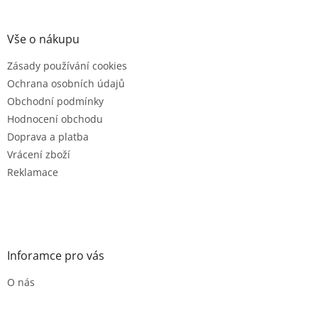
á
p
a
Vše o nákupu
t
Zásady používání cookies
í
Ochrana osobních údajů
Obchodní podmínky
Hodnocení obchodu
Doprava a platba
Vrácení zboží
Reklamace
Inforamce pro vás
O nás