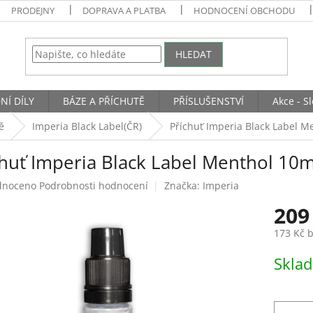
PRODEJNY
DOPRAVA A PLATBA
HODNOCENÍ OBCHODU
HLEDAT
NÍ DÍLY
BÁZE A PŘÍCHUTĚ
PŘÍSLUŠENSTVÍ
Akce - S
ě
Imperia Black Label(ČR)
Příchuť Imperia Black Label M
chuť Imperia Black Label Menthol 10m
né
dnoceno
Podrobnosti hodnocení
Značka:
Imperia
ení
209
tu
173 Kč 
Měrná
Skla
cena:
ek.