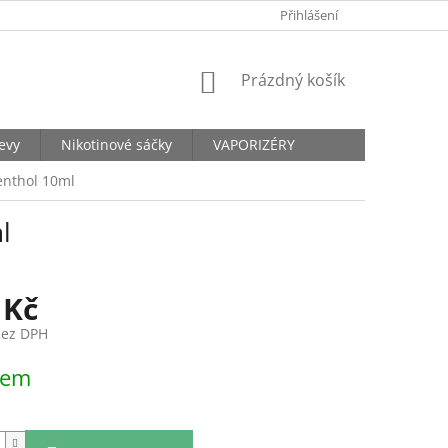
KONTAKTY
Přihlášení
NÁKUPNÍ
Prázdný košík
KOŠÍK
levy
Nikotinové sáčky
VAPORIZÉRY
enthol 10ml
l
 Kč
bez DPH
dem