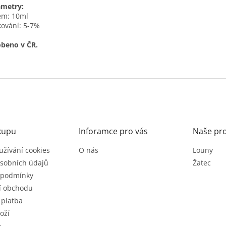
ametry:
em: 10ml
ování: 5-7%
beno v ČR.
kupu
Inforamce pro vás
Naše pr
užívání cookies
O nás
Louny
sobních údajů
Žatec
 podmínky
í obchodu
 platba
oží
e