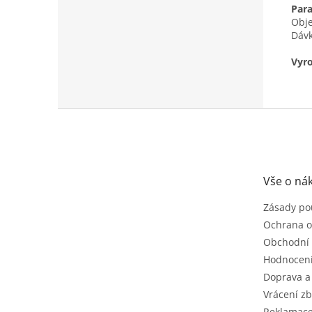
Par
Obj
Dávk
Vyro
Z
á
p
a
t
Vše o ná
í
Zásady po
Ochrana o
Obchodní
Hodnocen
Doprava a
Vrácení zb
Reklamac