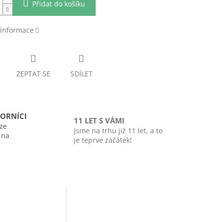
Přidat do košíku
 informace
ZEPTAT SE
SDÍLET
ORNÍCI
11 LET S VÁMI
ze
Jsme na trhu již 11 let, a to
i na
je teprve začátek!