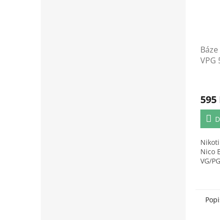
Báze 
VPG 
6mg/
595
D
Nikot
Nico 
VG/PG
Popi