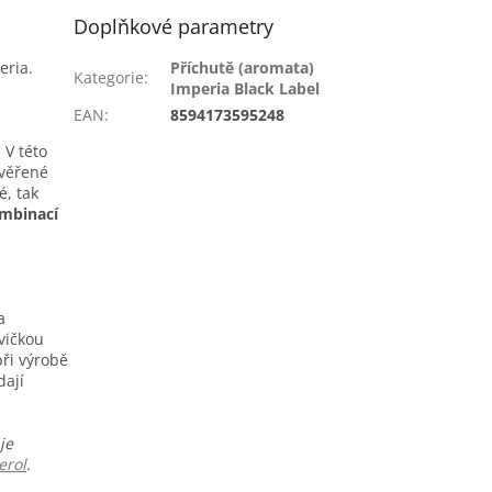
Doplňkové parametry
eria.
Příchutě (aromata)
Kategorie
:
Imperia Black Label
EAN
:
8594173595248
 V této
ověřené
é, tak
mbinací
a
vičkou
ři výrobě
dají
je
erol
.