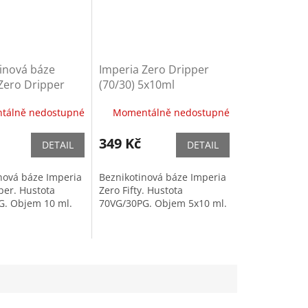
inová báze
Imperia Zero Dripper
Zero Dripper
(70/30) 5x10ml
10ml
beznikotinová báze
tálně nedostupné
Momentálně nedostupné
349 Kč
DETAIL
DETAIL
nová báze Imperia
Beznikotinová báze Imperia
per. Hustota
Zero Fifty. Hustota
G. Objem 10 ml.
70VG/30PG. Objem 5x10 ml.