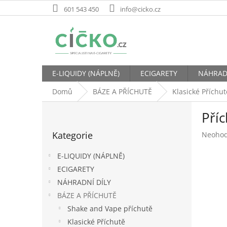
Přejít
601 543 450
info@cicko.cz
na
obsah
E-LIQUIDY (NÁPLNĚ)
ECIGARETY
NÁHRAD
Domů
BÁZE A PŘÍCHUTĚ
Klasické Příchut
P
Pří
o
Přeskočit
s
Kategorie
Průměr
Neoho
kategorie
t
hodnoc
r
produk
E-LIQUIDY (NÁPLNĚ)
a
je
ECIGARETY
n
0,0
NÁHRADNÍ DÍLY
z
n
5
í
BÁZE A PŘÍCHUTĚ
hvězdič
p
Shake and Vape příchutě
a
Klasické Příchutě