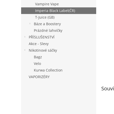
n
Vampire Vape
e
Imperia Black Label(ČR)
l
T-Juice (GB)
Báze a Boostery
Prázdné lahvičky
PŘÍSLUŠENSTVÍ
Akce - Slevy
Nikotinové sáčky
Bagz
Velo
Kurwa Collection
VAPORIZÉRY
Souvi