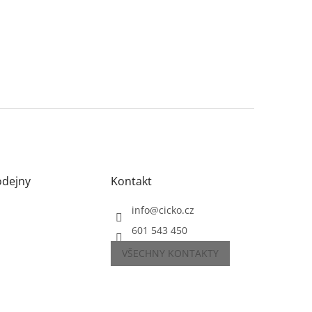
odejny
Kontakt
info
@
cicko.cz
601 543 450
VŠECHNY KONTAKTY