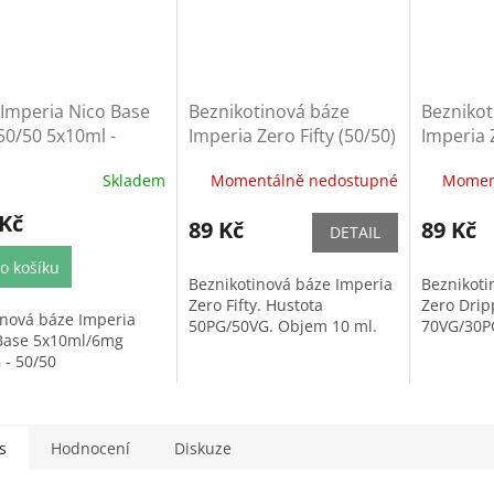
Imperia Nico Base
Beznikotinová báze
Beznikot
50/50 5x10ml -
Imperia Zero Fifty (50/50)
Imperia 
ml
10ml
(70/30) 
Skladem
Momentálně nedostupné
Momen
 Kč
89 Kč
89 Kč
DETAIL
o košíku
Beznikotinová báze Imperia
Beznikoti
Zero Fifty. Hustota
Zero Drip
inová báze Imperia
50PG/50VG. Objem 10 ml.
70VG/30P
Base 5x10ml/6mg
 - 50/50
s
Hodnocení
Diskuze