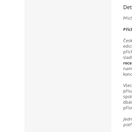
Det
Příc
Příc
Česk
edic
příc
slad
rece
namí
konc
Všec
pří
spol
dbán
pří
Jedn
potř