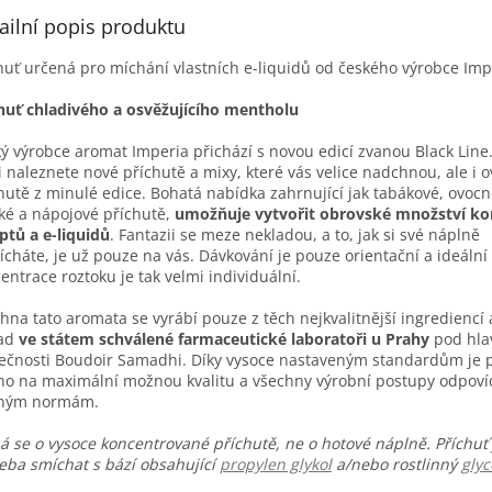
ailní popis produktu
huť určená pro míchání vlastních e-liquidů od českého výrobce Imp
huť chladivého a osvěžujícího mentholu
ý výrobce aromat Imperia přichází s novou edicí zvanou Black Line.
i naleznete nové příchutě a mixy, které vás velice nadchnou, ale i 
hutě z minulé edice. Bohatá nabídka zahrnující jak tabákové, ovocn
ké a nápojové příchutě,
umožňuje vytvořit obrovské množství ko
ptů a e-liquidů
. Fantazii se meze nekladou, a to, jak si své náplně
cháte, je už pouze na vás. Dávkování je pouze orientační a ideální
entrace roztoku je tak velmi individuální.
hna tato aromata se vyrábí pouze z těch nejkvalitnější ingrediencí 
sad
ve státem schválené farmaceutické laboratoři u Prahy
pod hla
ečnosti Boudoir Samadhi. Díky vysoce nastaveným standardům je p
o na maximální možnou kvalitu a všechny výrobní postupy odpoví
sným normám.
á se o vysoce koncentrované příchutě, ne o hotové náplně. Příchuť 
eba smíchat s bází obsahující
propylen glykol
a/nebo rostlinný
glyc