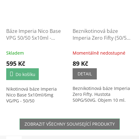
Báze Imperia Nico Base
Beznikotinová báze
VPG 50/50 5x10ml -
Imperia Zero Fifty (50/50)
6mg/ml
10ml
Skladem
Momentálně nedostupné
595 Kč
89 Kč
DETAIL
Do košíku
Beznikotinová báze Imperia
Nikotinová báze Imperia
Zero Fifty. Hustota
Nico Base 5x10ml/6mg
50PG/50VG. Objem 10 ml.
VG/PG - 50/50
ZOBRAZIT VŠECHNY SOUVISEJÍCÍ PRODUKTY