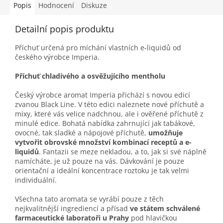
Popis
Hodnocení
Diskuze
Detailní popis produktu
Příchuť určená pro míchání vlastních e-liquidů od
českého výrobce Imperia.
Příchuť chladivého a osvěžujícího mentholu
Český výrobce aromat Imperia přichází s novou edicí
zvanou Black Line. V této edici naleznete nové příchutě a
mixy, které vás velice nadchnou, ale i ověřené příchutě z
minulé edice. Bohatá nabídka zahrnující jak tabákové,
ovocné, tak sladké a nápojové příchutě,
umožňuje
vytvořit obrovské množství kombinací receptů a e-
liquidů
. Fantazii se meze nekladou, a to, jak si své náplně
namícháte, je už pouze na vás. Dávkování je pouze
orientační a ideální koncentrace roztoku je tak velmi
individuální.
Všechna tato aromata se vyrábí pouze z těch
nejkvalitnější ingrediencí a přísad
ve státem schválené
farmaceutické laboratoři u Prahy
pod hlavičkou