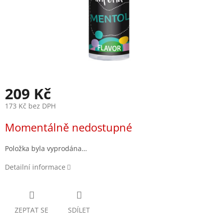
209 Kč
173 Kč bez DPH
Měrná
Momentálně nedostupné
cena:
Položka byla vyprodána…
Detailní informace
ZEPTAT SE
SDÍLET