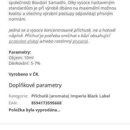
společnosti Boudoir Samadhi. Díky vysoce nastaveným
standardům je při výrobě dbáno na maximální možnou
kvalitu a všechny výrobní postupy odpovídají přísným
normám.
Jedná se o vysoce koncentrované příchutě, ne o hotové
náplně. Příchuť je potřeba smíchat s bází obsahující
propylen glykol
a/nebo rostlinný
glycerol
.
Parametry:
Objem: 10ml
Dávkování: 5-7%
Vyrobeno v ČR.
Doplňkové parametry
Kategorie
:
Příchutě (aromata) Imperia Black Label
EAN
:
8594173595668
Položka byla vyprodána…
Z