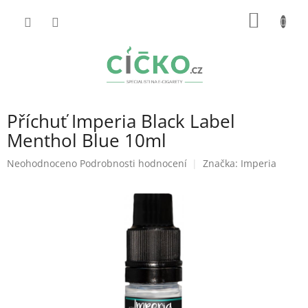
Přejít
NÁKUP
na
obsah
KOŠÍK
Příchuť Imperia Black Label
Menthol Blue 10ml
Průměrné
Neohodnoceno
Podrobnosti hodnocení
Značka:
Imperia
hodnocení
produktu
je
0,0
z
5
hvězdiček.