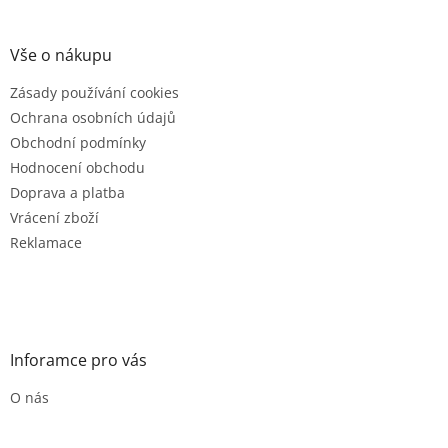
á
p
a
Vše o nákupu
t
Zásady používání cookies
í
Ochrana osobních údajů
Obchodní podmínky
Hodnocení obchodu
Doprava a platba
Vrácení zboží
Reklamace
Inforamce pro vás
O nás