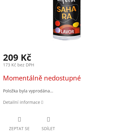
209 Kč
173 Kč bez DPH
Měrná
Momentálně nedostupné
cena:
Položka byla vyprodána…
Detailní informace
ZEPTAT SE
SDÍLET