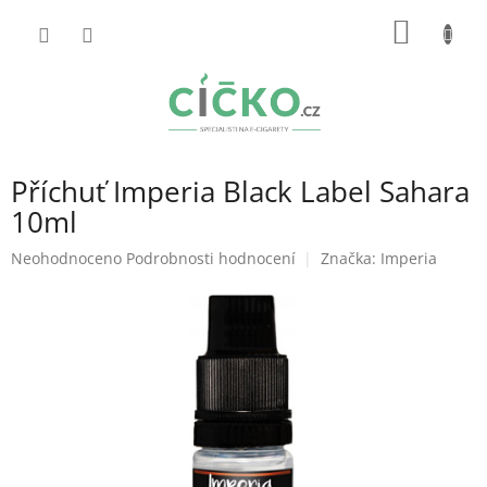
Přejít
NÁKUP
na
obsah
KOŠÍK
Příchuť Imperia Black Label Sahara
10ml
Průměrné
Neohodnoceno
Podrobnosti hodnocení
Značka:
Imperia
hodnocení
produktu
je
0,0
z
5
hvězdiček.