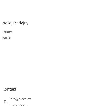
Naše prodejny
Louny
Žatec
Kontakt
info
@
cicko.cz
601 543 450