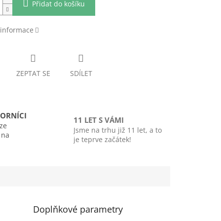
Přidat do košíku
 informace
ZEPTAT SE
SDÍLET
ORNÍCI
11 LET S VÁMI
ze
Jsme na trhu již 11 let, a to
i na
je teprve začátek!
Doplňkové parametry