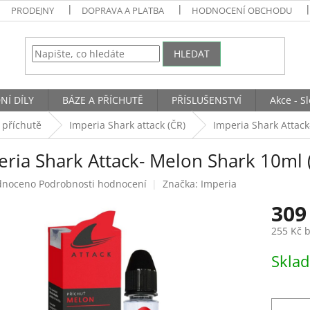
PRODEJNY
DOPRAVA A PLATBA
HODNOCENÍ OBCHODU
HLEDAT
NÍ DÍLY
BÁZE A PŘÍCHUTĚ
PŘÍSLUŠENSTVÍ
Akce - S
 příchutě
Imperia Shark attack (ČR)
Imperia Shark Attack
eria Shark Attack- Melon Shark 10ml 
né
dnoceno
Podrobnosti hodnocení
Značka:
Imperia
ení
309
tu
255 Kč 
Měrná
Skla
cena:
ek.