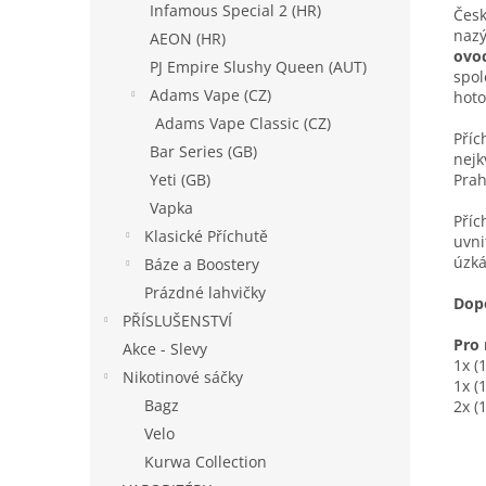
Infamous Special 2 (HR)
Česk
naz
AEON (HR)
ovo
PJ Empire Slushy Queen (AUT)
spol
Adams Vape (CZ)
hot
Adams Vape Classic (CZ)
Příc
Bar Series (GB)
nejk
Prah
Yeti (GB)
Vapka
Příc
Klasické Příchutě
uvni
úzká
Báze a Boostery
Prázdné lahvičky
Dop
PŘÍSLUŠENSTVÍ
Pro 
Akce - Slevy
1x (
Nikotinové sáčky
1x (
Bagz
2x (
Velo
Kurwa Collection