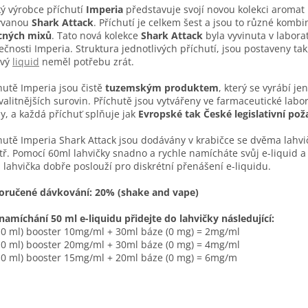
ý výrobce příchutí
Imperia
představuje svojí novou kolekci aromat
ývanou
Shark Attack
. Příchutí je celkem šest a jsou to různé komb
cných mixů
. Tato nová kolekce
Shark Attack
byla vyvinuta v labora
ečnosti Imperia. Struktura jednotlivých příchutí, jsou postaveny tak
ový
liquid
neměl potřebu zrát.
hutě Imperia jsou čistě
tuzemským produktem
, který se vyrábí jen
valitnějších surovin. Příchutě jsou vytvářeny ve farmaceutické labor
y, a každá příchuť splňuje jak
Evropské tak České legislativní po
hutě Imperia Shark Attack jsou dodávány v krabičce se dvěma lahv
tř. Pomocí 60ml lahvičky snadno a rychle namícháte svůj e-liquid a
 lahvička dobře poslouží pro diskrétní přenášení e-liquidu.
oručené dávkování: 20% (shake and vape)
namíchání 50 ml e-liquidu přidejte do lahvičky následující:
10 ml) booster 10mg/ml + 30ml báze (0 mg) = 2mg/ml
10 ml) booster 20mg/ml + 30ml báze (0 mg) = 4mg/ml
10 ml) booster 15mg/ml + 20ml báze (0 mg) = 6mg/m