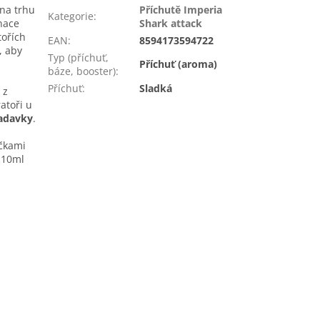
 na trhu
Příchutě Imperia
Kategorie
:
inace
Shark attack
tořích
EAN
:
8594173594722
, aby
Typ (příchuť,
Příchuť (aroma)
báze, booster)
:
Příchuť
:
Sladká
 z
atoři u
žadavky
.
ičkami
 10ml