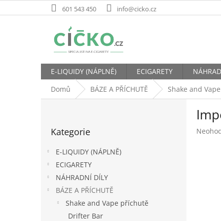
Přejít
601 543 450
info@cicko.cz
na
obsah
E-LIQUIDY (NÁPLNĚ)
ECIGARETY
NÁHRAD
Domů
BÁZE A PŘÍCHUTĚ
Shake and Vape
P
Imp
o
Přeskočit
s
Kategorie
Průměr
Neoho
kategorie
t
hodnoc
r
produk
E-LIQUIDY (NÁPLNĚ)
a
je
ECIGARETY
n
0,0
NÁHRADNÍ DÍLY
z
n
5
í
BÁZE A PŘÍCHUTĚ
hvězdič
p
Shake and Vape příchutě
a
Drifter Bar