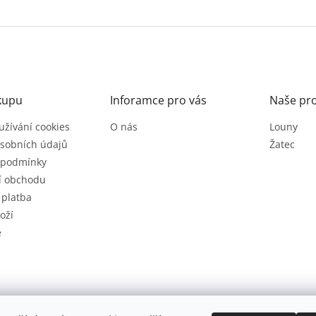
kupu
Inforamce pro vás
Naše pr
užívání cookies
O nás
Louny
sobních údajů
Žatec
 podmínky
í obchodu
 platba
oží
e