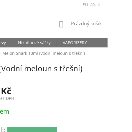
KONTAKTY
Přihlášení
NÁKUPNÍ
Prázdný košík
KOŠÍK
levy
Nikotinové sáčky
VAPORIZÉRY
- Melon Shark 10ml (Vodní meloun s třešní)
(Vodní meloun s třešní)
 Kč
bez DPH
dem