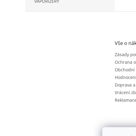
VAPORIZÉRY
Z
á
p
a
t
Vše o ná
í
Zásady po
Ochrana o
Obchodní
Hodnocen
Doprava a
Vrácení zb
Reklamac