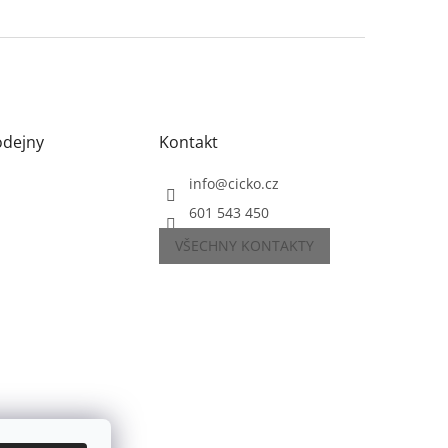
odejny
Kontakt
info
@
cicko.cz
601 543 450
VŠECHNY KONTAKTY