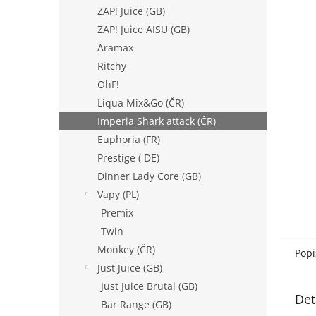
n
ZAP! Juice (GB)
e
ZAP! Juice AISU (GB)
l
Aramax
Ritchy
OhF!
Liqua Mix&Go (ČR)
Imperia Shark attack (ČR)
Euphoria (FR)
Prestige ( DE)
Dinner Lady Core (GB)
Vapy (PL)
Premix
Twin
Monkey (ČR)
Popi
Just Juice (GB)
Just Juice Brutal (GB)
Det
Bar Range (GB)