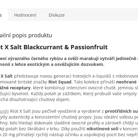
s
Hodnocení
Diskuze
ailní popis produktu
t X Salt Blackcurrant & Passionfruit
ení výrazného černého rybízu a svěží marakuji vytváří jedinečn
onii s lehce exotickým a osvěžujícím dozvukem.
 X Salt
představuje novou generaci hotových e-liquidů s nikotinovou
mované britské značky
Riot Squad
. Tato kolekce přináší
neohrané 
ážné receptury
, které kombinují intenzivní ovocné chutě, jemnou sl
žující kyselost. Každý potah je zážitkem, který probudí vaše smysly
chá dlouhotrvající chuťový dojem.
quidy
Riot X Salt jsou pečlivě vyvážené a vyrobené z
prvotřídních su
ytly autentický a konzistentní chuťový projev. Jsou ideální volbou p
hny, kdo hledají dokonale sladěné ovocné profily a zároveň chtějí u
ký potah bez škrábání v krku. Díky použití
nikotinové soli
v koncent
 20 mg přinášejí rychlý nástup účinku a uspokojivý pocit bez nep