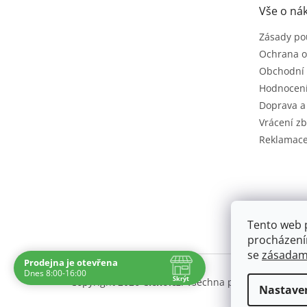
t
Vše o ná
í
Zásady po
Ochrana o
Obchodní
Hodnocen
Doprava a
Vrácení zb
Reklamac
Tento web 
procházení
se
zásadami
Prodejna je otevřena
Dnes 8:00-16:00
Skrýt
Copyright 2026
Cíčko.cz
. Všechna práva vyhrazena
Nastave
Navštivte nás osobně