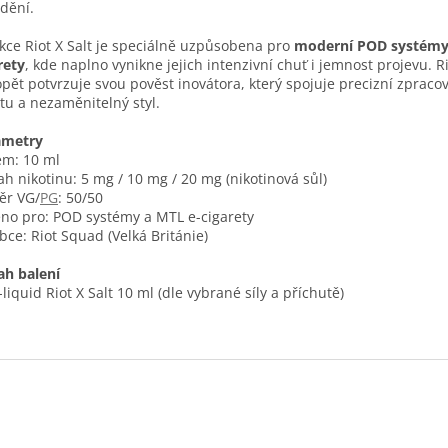
dění.
kce Riot X Salt je speciálně uzpůsobena pro
moderní POD systém
rety
, kde naplno vynikne jejich intenzivní chuť i jemnost projevu. 
opět potvrzuje svou pověst inovátora, který spojuje precizní zpracov
itu a nezaměnitelný styl.
ametry
m: 10 ml
h nikotinu: 5 mg / 10 mg / 20 mg (nikotinová sůl)
ěr VG/
PG
: 50/50
no pro: POD systémy a MTL e-cigarety
bce: Riot Squad (Velká Británie)
h balení
-liquid Riot X Salt 10 ml (dle vybrané síly a příchutě)