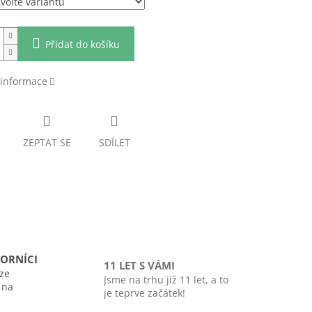
Přidat do košíku
 informace
ZEPTAT SE
SDÍLET
ORNÍCI
11 LET S VÁMI
ze
Jsme na trhu již 11 let, a to
i na
je teprve začátek!