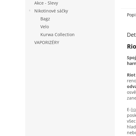
Akce - Slevy
Nikotinové sáčky
Popi
Bagz
Velo
Det
Kurwa Collection
VAPORIZÉRY
Rio
Spoj
harm
Riot
reno
odv
osvě
zane
E-
li
posk
všec
hlad
nebo