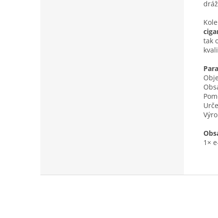
dráž
Kole
ciga
tak 
kval
Par
Obje
Obsa
Pom
Urče
Výro
Obsa
1× e
Z
á
p
a