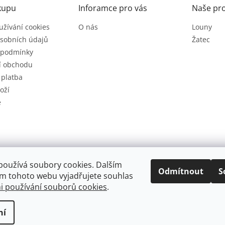
kupu
Inforamce pro vás
Naše pr
užívání cookies
O nás
Louny
sobních údajů
Žatec
 podmínky
í obchodu
 platba
oží
e
používá soubory cookies. Dalším
Odmítnout
S
m tohoto webu vyjadřujete souhlas
 používání souborů cookies
.
.
Upravit nastavení cookies
ní