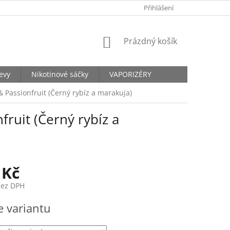
KONTAKTY
Přihlášení
NÁKUPNÍ
Prázdný košík
KOŠÍK
levy
Nikotinové sáčky
VAPORIZÉRY
 & Passionfruit (Černý rybíz a marakuja)
nfruit (Černý rybíz a
 Kč
bez DPH
e variantu