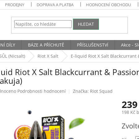
PRODEJNY
DOPRAVA A PLATBA
HODNOCENÍ OBCHODU
HLEDAT
NÍ DÍLY
BÁZE A PŘÍCHUTĚ
PŘÍSLUŠENSTVÍ
Akce - S
ŮL (Nicsalt)
Riot X Salt
E-liquid Riot X Salt Blackcurrant
quid Riot X Salt Blackcurrant & Passio
akuja)
né
dnoceno
Podrobnosti hodnocení
Značka:
Riot Squad
ení
239
tu
198 Kč 
Měrná
Zvolt
cena:
ek.