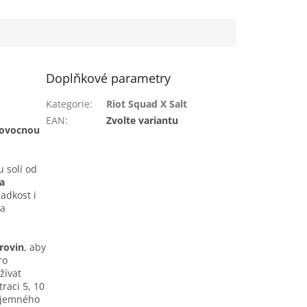
Doplňkové parametry
Kategorie
:
Riot Squad X Salt
EAN
:
Zvolte variantu
ě ovocnou
 solí od
a
adkost i
 a
rovin
, aby
ro
žívat
raci 5, 10
říjemného