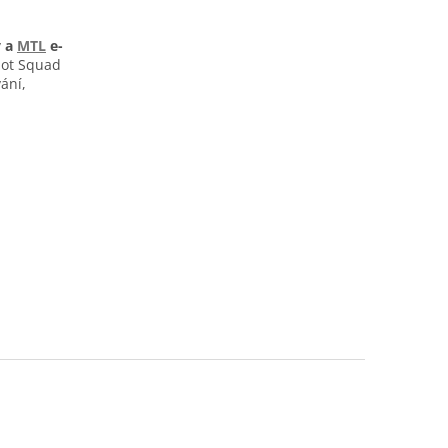
y a
MTL
e-
Riot Squad
ání,