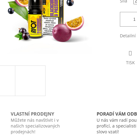
Síla
Detailní
TISK
VLASTNÍ PRODEJNY
PORADÍ VÁM ODB
Můžete nás navštívit i v
U nás vám radí pou
našich specializovaných
profící, a specialist
prodejnách!
slovo vzatí!