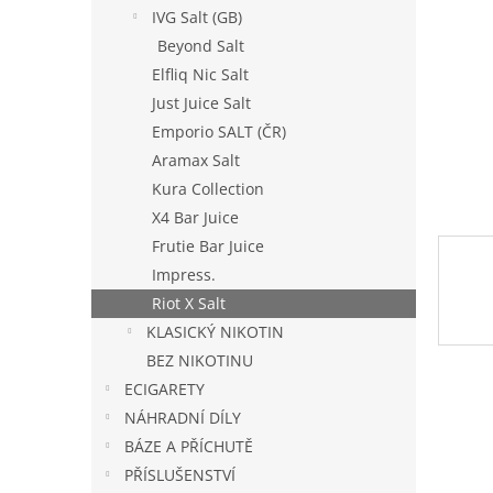
n
IVG Salt (GB)
e
Beyond Salt
l
Elfliq Nic Salt
Just Juice Salt
Emporio SALT (ČR)
Aramax Salt
Kura Collection
X4 Bar Juice
Frutie Bar Juice
Impress.
Riot X Salt
KLASICKÝ NIKOTIN
BEZ NIKOTINU
ECIGARETY
NÁHRADNÍ DÍLY
BÁZE A PŘÍCHUTĚ
PŘÍSLUŠENSTVÍ