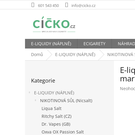
Přejít
601 543 450
info@cicko.cz
na
obsah
E-LIQUIDY (NÁPLNĚ)
ECIGARETY
NÁHRAD
Domů
E-LIQUIDY (NÁPLNĚ)
NIKOTINOVÁ S
P
E-li
o
Přeskočit
s
mar
Kategorie
kategorie
t
Průměr
Neoho
r
E-LIQUIDY (NÁPLNĚ)
hodnoc
a
produk
NIKOTINOVÁ SŮL (Nicsalt)
n
je
Liqua Salt
n
0,0
í
Ritchy Salt (CZ)
z
p
5
Dr. Vapes (GB)
hvězdič
a
Oxva OX Passion Salt