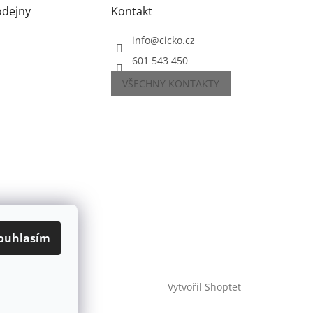
odejny
Kontakt
info
@
cicko.cz
601 543 450
VŠECHNY KONTAKTY
ouhlasím
Vytvořil Shoptet