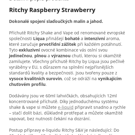
Ritchy Raspberry Strawberry
Dokonalé spojení slaďoučkých malin a jahod.
Příchutě Ritchy Shake and Vape od renomované evropské
společnosti
Liqua
přinášejí
bohaté
a
intenzivní
aroma,
které zaručuje
prvotřídní zážitek
při každém potáhnutí.
Tyto
exkluzivní
ovocné kombinace vás oslní svou
jedinečnou
,
plnou
a
výraznou
chutí, kterou si okamžitě
zamilujete. Všechny příchutě Ritchy by Liqua jsou pečlivě
vyráběny v EU, s důrazem na splnění nejpřísnějších
standardů kvality a bezpečnosti. Jsou tvořeny pouze z
vysoce kvalitních surovin
, což se odráží na
vynikajícím
chuťovém profilu
.
Dodávány jsou ve 60ml lahvičkách, obsahujících 12ml
koncentrované příchutě. Díky jednoduchému systému
shake & vape si můžete
e-liquid
připravit snadno a rychle
– stačí dolít bázi, důkladně protřepat a můžete okamžitě
vapovat, bez nutnosti čekání na dozrání.
Postup přípravy e-liquidu Ritchy S&V je následující: Do