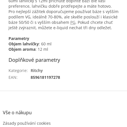
60ml lahvičky s 12ml příchutě doplňte bázi dle vaší
preference, lahvičku dobře protřepejte a máte hotovo.
Pro nejlepší zážitek doporučujeme používat báze s vyšším
podílem VG, ideálně 70-80%, ale skvěle poslouží i klasické
báze 50/50 či s vyšším obsahem
PG
. Pokud chcete chuť
ještě zvýraznit, můžete e-liquid nechat tři dny odležet.
Parametry
Objem lahvičky
: 60 ml
Objem aroma
: 12 ml
Doplňkové parametry
Kategorie
:
Ritchy
EAN
:
8596181197278
Z
á
p
a
Vše o nákupu
t
Zásady používání cookies
í