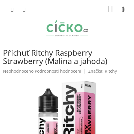
Přejít
NÁKUP
na
obsah
KOŠÍK
Příchuť Ritchy Raspberry
Strawberry (Malina a jahoda)
Průměrné
Neohodnoceno
Podrobnosti hodnocení
Značka:
Ritchy
hodnocení
produktu
je
0,0
z
5
hvězdiček.