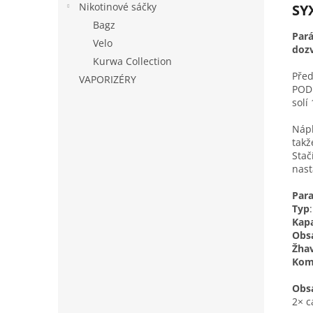
Nikotinové sáčky
SY
Bagz
Pará
Velo
doz
Kurwa Collection
Před
VAPORIZÉRY
POD 
solí
Nápl
takž
Stač
nast
Par
Typ
Kapa
Obs
Žha
Komp
Obsa
2× c