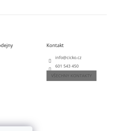
odejny
Kontakt
info
@
cicko.cz
601 543 450
VŠECHNY KONTAKTY