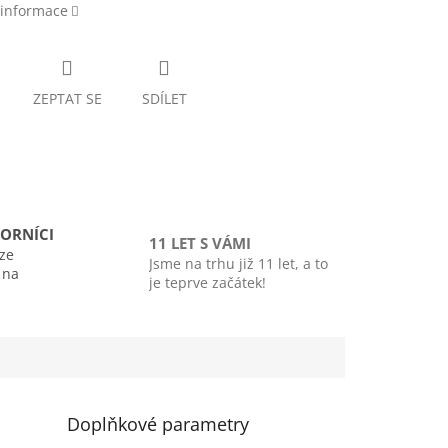
 informace
ZEPTAT SE
SDÍLET
ORNÍCI
11 LET S VÁMI
ze
Jsme na trhu již 11 let, a to
i na
je teprve začátek!
Doplňkové parametry