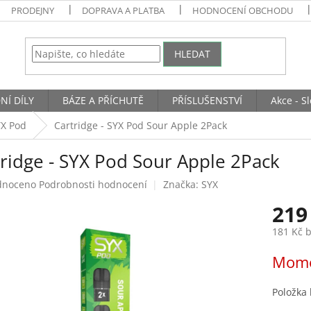
PRODEJNY
DOPRAVA A PLATBA
HODNOCENÍ OBCHODU
HLEDAT
NÍ DÍLY
BÁZE A PŘÍCHUTĚ
PŘÍSLUŠENSTVÍ
Akce - S
YX Pod
Cartridge - SYX Pod Sour Apple 2Pack
tridge - SYX Pod Sour Apple 2Pack
né
dnoceno
Podrobnosti hodnocení
Značka:
SYX
ení
219
tu
181 Kč 
Měrná
Mome
cena:
ek.
Položka