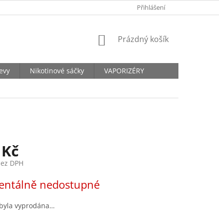
KONTAKTY
Přihlášení
NÁKUPNÍ
Prázdný košík
KOŠÍK
levy
Nikotinové sáčky
VAPORIZÉRY
 Kč
bez DPH
ntálně nedostupné
 byla vyprodána…