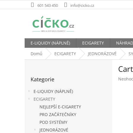
Přejít
601 543 450
info@cicko.cz
na
obsah
E-LIQUIDY (NÁPLNĚ)
ECIGARETY
NÁHRAD
Domů
ECIGARETY
JEDNORÁZOVÉ
S
P
Car
o
Přeskočit
s
Kategorie
Průměr
Neoho
kategorie
t
hodnoc
r
produk
E-LIQUIDY (NÁPLNĚ)
a
je
ECIGARETY
n
0,0
NEJLEPŠÍ E-CIGARETY
z
n
5
í
PRO ZAČÁTEČNÍKY
hvězdič
p
POD SYSTÉMY
a
JEDNORÁZOVÉ