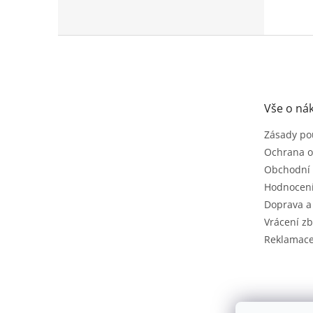
Z
á
p
a
t
Vše o ná
í
Zásady po
Ochrana o
Obchodní
Hodnocen
Doprava a
Vrácení zb
Reklamac