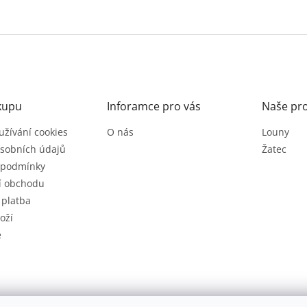
kupu
Inforamce pro vás
Naše pr
užívání cookies
O nás
Louny
sobních údajů
Žatec
 podmínky
í obchodu
 platba
oží
e