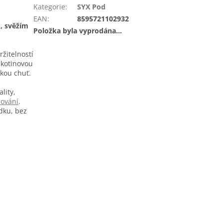
Kategorie
:
SYX Pod
EAN
:
8595721102932
, svěžím
Položka byla vyprodána…
žitelností
ikotinovou
kou chuť.
lity,
ování
.
dku, bez