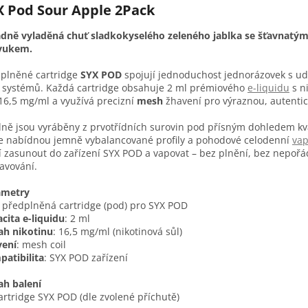
X Pod Sour Apple 2Pack
dně vyladěná chuť sladkokyselého zeleného jablka se šťavnatým
vukem.
plněné cartridge
SYX POD
spojují jednoduchost jednorázovek s udr
systémů. Každá cartridge obsahuje 2 ml prémiového
e-liquidu
s n
 16,5 mg/ml a využívá precizní
mesh
žhavení pro výraznou, autentic
ně jsou vyráběny z prvotřídních surovin pod přísným dohledem kva
e nabídnou jemně vybalancované profily a pohodové celodenní
vap
í zasunout do zařízení SYX POD a vapovat – bez plnění, bez nepořá
avování.
ametry
: předplněná cartridge (pod) pro SYX POD
cita e-liquidu
: 2 ml
ah nikotinu
: 16,5 mg/ml (nikotinová sůl)
vení
: mesh coil
atibilita
: SYX POD zařízení
h balení
artridge SYX POD (dle zvolené příchutě)