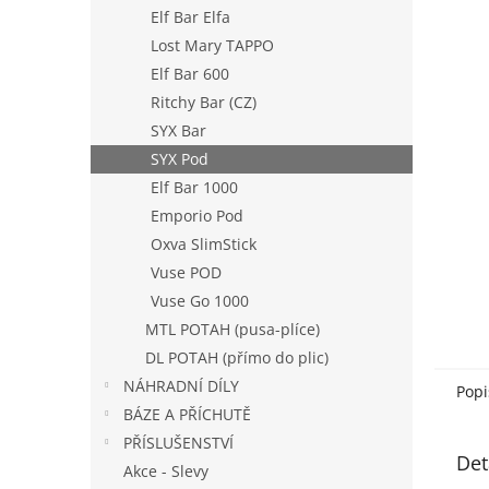
n
Elf Bar Elfa
e
Lost Mary TAPPO
l
Elf Bar 600
Ritchy Bar (CZ)
SYX Bar
SYX Pod
Elf Bar 1000
Emporio Pod
Oxva SlimStick
Vuse POD
Vuse Go 1000
MTL POTAH (pusa-plíce)
DL POTAH (přímo do plic)
NÁHRADNÍ DÍLY
Popi
BÁZE A PŘÍCHUTĚ
PŘÍSLUŠENSTVÍ
Det
Akce - Slevy