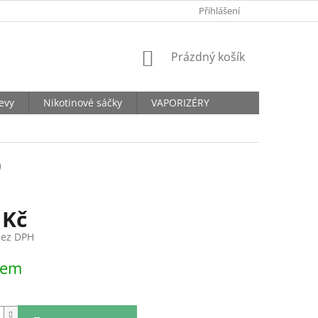
KONTAKTY
Přihlášení
NÁKUPNÍ
Prázdný košík
KOŠÍK
levy
Nikotinové sáčky
VAPORIZÉRY
)
 Kč
bez DPH
dem