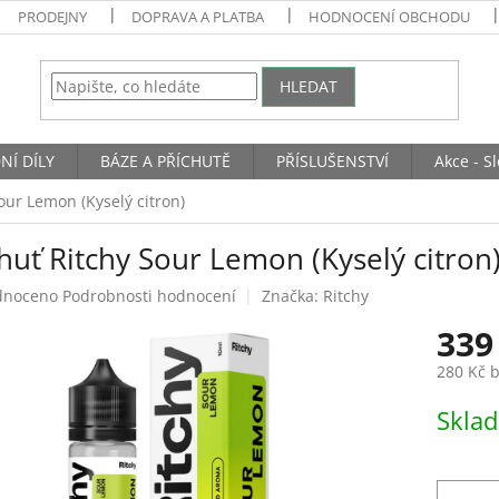
PRODEJNY
DOPRAVA A PLATBA
HODNOCENÍ OBCHODU
HLEDAT
NÍ DÍLY
BÁZE A PŘÍCHUTĚ
PŘÍSLUŠENSTVÍ
Akce - S
our Lemon (Kyselý citron)
huť Ritchy Sour Lemon (Kyselý citron
né
dnoceno
Podrobnosti hodnocení
Značka:
Ritchy
ení
339
tu
280 Kč 
Měrná
Skla
cena:
ek.