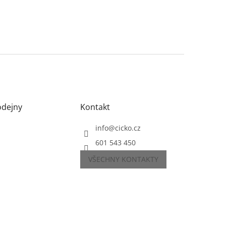
odejny
Kontakt
info
@
cicko.cz
601 543 450
VŠECHNY KONTAKTY