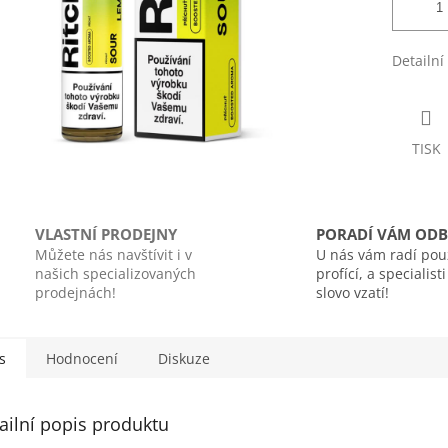
Detailní
TISK
VLASTNÍ PRODEJNY
PORADÍ VÁM ODB
Můžete nás navštívit i v
U nás vám radí pou
našich specializovaných
profící, a specialist
prodejnách!
slovo vzatí!
s
Hodnocení
Diskuze
ailní popis produktu