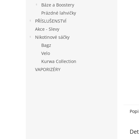
n
Báze a Boostery
e
Prázdné lahvičky
l
PŘÍSLUŠENSTVÍ
Akce - Slevy
Nikotinové sáčky
Bagz
Velo
Kurwa Collection
VAPORIZÉRY
Popi
Det