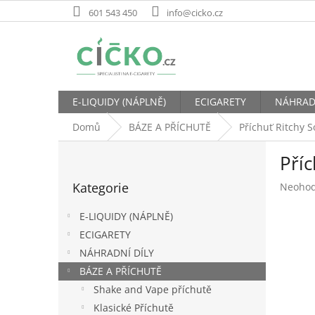
Přejít
601 543 450
info@cicko.cz
na
obsah
E-LIQUIDY (NÁPLNĚ)
ECIGARETY
NÁHRAD
Domů
BÁZE A PŘÍCHUTĚ
Příchuť Ritchy S
P
Příc
o
Přeskočit
s
Kategorie
Průměr
Neoho
kategorie
t
hodnoc
r
produk
E-LIQUIDY (NÁPLNĚ)
a
je
ECIGARETY
n
0,0
NÁHRADNÍ DÍLY
z
n
5
í
BÁZE A PŘÍCHUTĚ
hvězdič
p
Shake and Vape příchutě
a
Klasické Příchutě