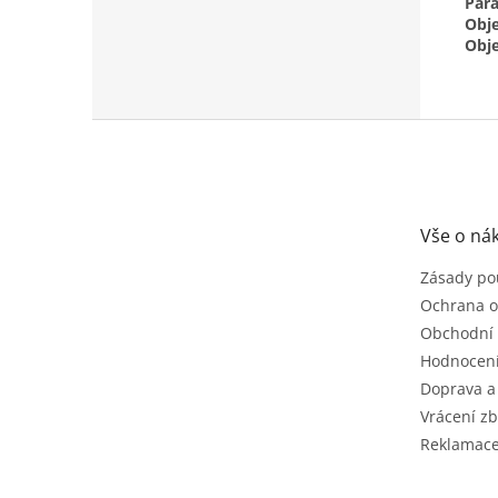
Par
Obj
Obj
Z
á
p
a
t
Vše o ná
í
Zásady po
Ochrana o
Obchodní
Hodnocen
Doprava a
Vrácení zb
Reklamac