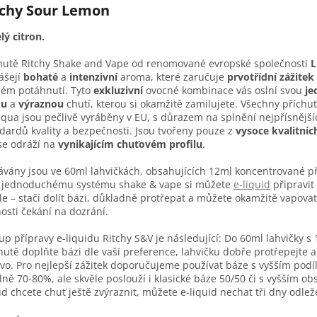
tchy Sour Lemon
lý citron.
hutě Ritchy Shake and Vape od renomované evropské společnosti
L
ášejí
bohaté
a
intenzivní
aroma, které zaručuje
prvotřídní zážitek
ém potáhnutí. Tyto
exkluzivní
ovocné kombinace vás oslní svou
je
ou
a
výraznou
chutí, kterou si okamžitě zamilujete. Všechny příchut
iqua jsou pečlivě vyráběny v EU, s důrazem na splnění nejpřísnější
dardů kvality a bezpečnosti. Jsou tvořeny pouze z
vysoce kvalitníc
se odráží na
vynikajícím chuťovém profilu
.
vány jsou ve 60ml lahvičkách, obsahujících 12ml koncentrované př
 jednoduchému systému shake & vape si můžete
e-liquid
připravit
le – stačí dolít bázi, důkladně protřepat a můžete okamžitě vapovat
osti čekání na dozrání.
up přípravy e-liquidu Ritchy S&V je následující: Do 60ml lahvičky s
hutě doplňte bázi dle vaší preference, lahvičku dobře protřepejte 
vo. Pro nejlepší zážitek doporučujeme používat báze s vyšším podí
lně 70-80%, ale skvěle poslouží i klasické báze 50/50 či s vyšším 
d chcete chuť ještě zvýraznit, můžete e-liquid nechat tři dny odlež