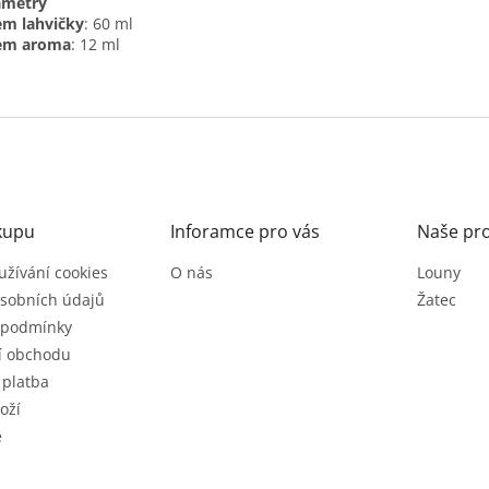
ametry
em lahvičky
: 60 ml
em aroma
: 12 ml
kupu
Inforamce pro vás
Naše pr
užívání cookies
O nás
Louny
sobních údajů
Žatec
 podmínky
í obchodu
 platba
oží
e