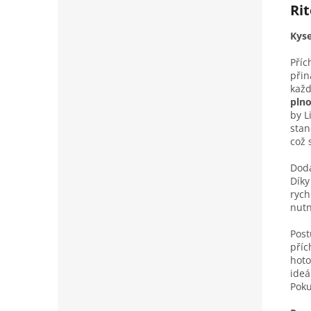
Ri
Kyse
Příc
přin
každ
pln
by L
stan
což 
Dodá
Díky
rych
nutn
Post
příc
hoto
ideá
Poku