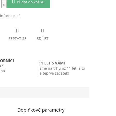
Přidat do košíku
 informace
ZEPTAT SE
SDÍLET
ORNÍCI
11 LET S VÁMI
ze
Jsme na trhu již 11 let, a to
i na
je teprve začátek!
Doplňkové parametry