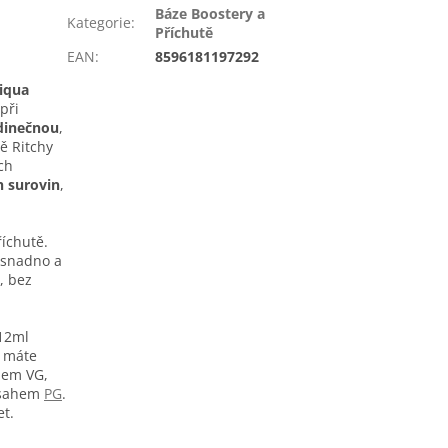
Báze Boostery a
Kategorie
:
Příchutě
EAN
:
8596181197292
iqua
při
dinečnou
,
ě Ritchy
ch
h surovin
,
íchutě.
 snadno a
, bez
 12ml
a máte
lem VG,
obsahem
PG
.
et.