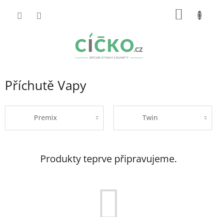
Přejít
NÁKUP
na
obsah
KOŠÍK
Příchutě Vapy
Premix
Twin
Produkty teprve připravujeme.