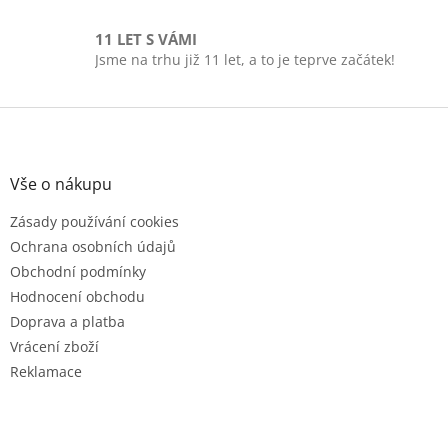
11 LET S VÁMI
Jsme na trhu již 11 let, a to je teprve začátek!
Z
á
p
a
Vše o nákupu
t
Zásady používání cookies
í
Ochrana osobních údajů
Obchodní podmínky
Hodnocení obchodu
Doprava a platba
Vrácení zboží
Reklamace