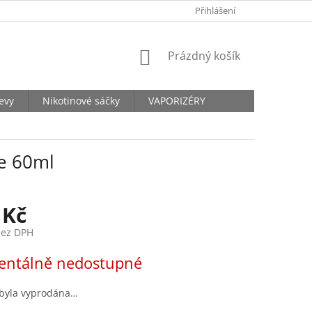
KONTAKTY
Přihlášení
NÁKUPNÍ
Prázdný košík
KOŠÍK
levy
Nikotinové sáčky
VAPORIZÉRY
ce 60ml
 Kč
bez DPH
ntálně nedostupné
 byla vyprodána…