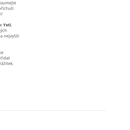
koumejte
říchutí
i!
ce
Yeti
,
ných
a nejvyšší
se
přidat
zážitek.