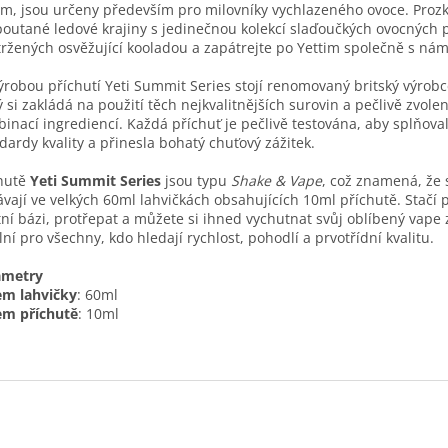
im, jsou určeny především pro milovníky vychlazeného ovoce. Proz
outané ledové krajiny s jedinečnou kolekcí slaďoučkých ovocných p
ržených osvěžující kooladou a zapátrejte po Yettim společně s nám
ýrobou příchutí Yeti Summit Series stojí renomovaný britský výrob
ý si zakládá na použití těch nejkvalitnějších surovin a pečlivě zvole
inací ingrediencí. Každá příchuť je pečlivě testována, aby splňoval
dardy kvality a přinesla bohatý chuťový zážitek.
hutě
Yeti Summit Series
jsou typu
Shake & Vape
, což znamená, že 
vají ve velkých 60ml lahvičkách obsahujících 10ml příchutě. Stačí 
tní bázi, protřepat a můžete si ihned vychutnat svůj oblíbený vape 
lní pro všechny, kdo hledají rychlost, pohodlí a prvotřídní kvalitu.
ametry
em lahvičky
: 60ml
em příchutě
: 10ml