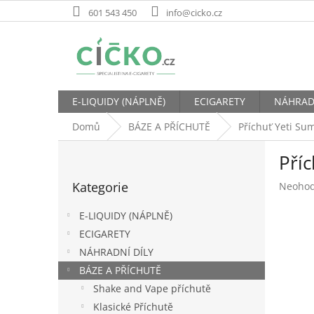
Přejít
601 543 450
info@cicko.cz
na
obsah
E-LIQUIDY (NÁPLNĚ)
ECIGARETY
NÁHRAD
Domů
BÁZE A PŘÍCHUTĚ
Příchuť Yeti Su
P
Pří
o
Přeskočit
s
Kategorie
Průměr
Neoho
kategorie
t
hodnoc
r
produk
E-LIQUIDY (NÁPLNĚ)
a
je
ECIGARETY
n
0,0
NÁHRADNÍ DÍLY
z
n
5
í
BÁZE A PŘÍCHUTĚ
hvězdič
p
Shake and Vape příchutě
a
Klasické Příchutě