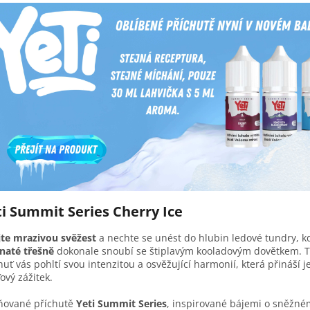
ti Summit Series Cherry Ice
jte mrazivou svěžest
a nechte se unést do hlubin ledové tundry, k
naté třešně
dokonale snoubí se štiplavým kooladovým dovětkem. T
huť vás pohltí svou intenzitou a osvěžující harmonií, která přináší 
ový zážitek.
ňované příchutě
Yeti Summit Series
, inspirované bájemi o sněžn