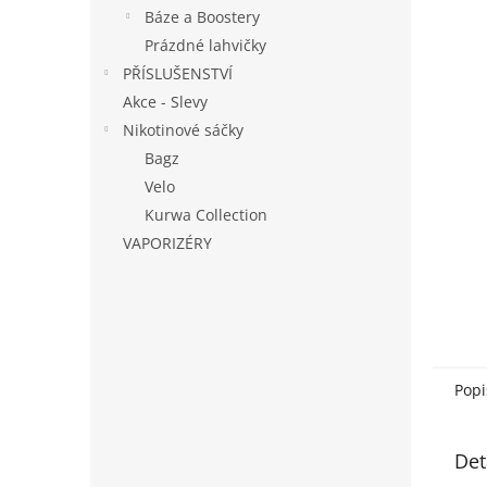
n
Báze a Boostery
e
Prázdné lahvičky
l
PŘÍSLUŠENSTVÍ
Akce - Slevy
Nikotinové sáčky
Bagz
Velo
Kurwa Collection
VAPORIZÉRY
Popi
Det