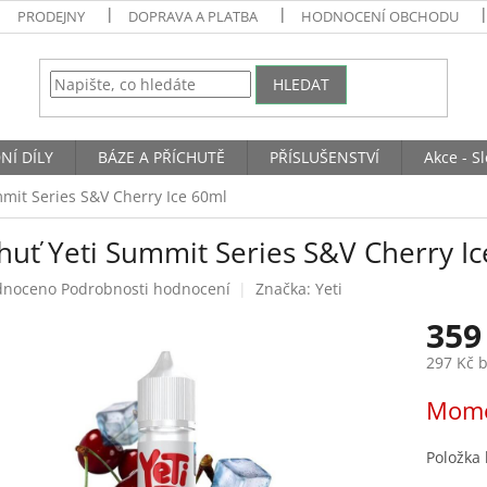
PRODEJNY
DOPRAVA A PLATBA
HODNOCENÍ OBCHODU
HLEDAT
NÍ DÍLY
BÁZE A PŘÍCHUTĚ
PŘÍSLUŠENSTVÍ
Akce - S
mmit Series S&V Cherry Ice 60ml
chuť Yeti Summit Series S&V Cherry I
né
dnoceno
Podrobnosti hodnocení
Značka:
Yeti
ení
359
tu
297 Kč 
Měrná
Mome
cena:
ek.
Položka