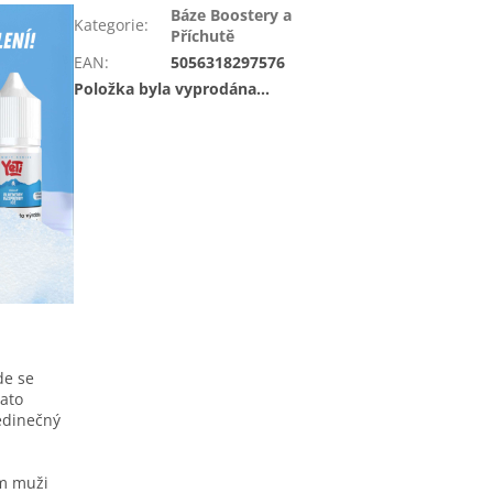
Báze Boostery a
Kategorie
:
Příchutě
EAN
:
5056318297576
Položka byla vyprodána…
de se
ato
jedinečný
ém muži