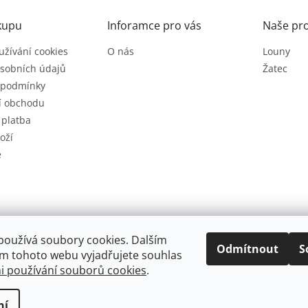
kupu
Inforamce pro vás
Naše pr
užívání cookies
O nás
Louny
sobních údajů
Žatec
 podmínky
í obchodu
 platba
oží
e
používá soubory cookies. Dalším
Odmítnout
S
m tohoto webu vyjadřujete souhlas
 používání souborů cookies
.
.
Upravit nastavení cookies
ní