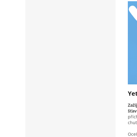
Ye
Zaži
šťav
příc
chuť
Oce