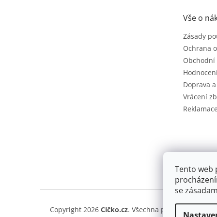
a
t
Vše o ná
í
Zásady po
Ochrana o
Obchodní
Hodnocen
Doprava a
Vrácení zb
Reklamac
Tento web 
procházení
se
zásadami
Copyright 2026
Cíčko.cz
. Všechna práva vyhrazena
Nastave