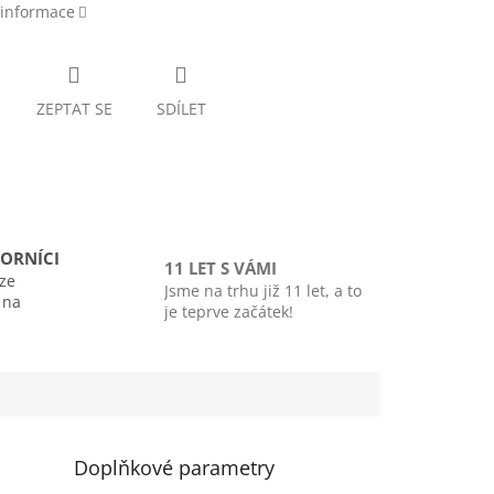
 informace
ZEPTAT SE
SDÍLET
ORNÍCI
11 LET S VÁMI
ze
Jsme na trhu již 11 let, a to
i na
je teprve začátek!
Doplňkové parametry