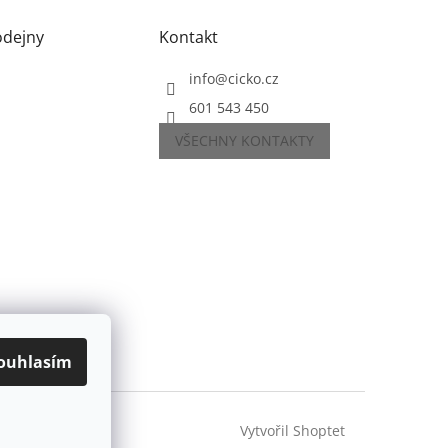
odejny
Kontakt
info
@
cicko.cz
601 543 450
VŠECHNY KONTAKTY
ouhlasím
Vytvořil Shoptet