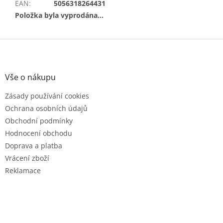
EAN
:
5056318264431
Položka byla vyprodána…
Z
á
p
a
Vše o nákupu
t
Zásady používání cookies
í
Ochrana osobních údajů
Obchodní podmínky
Hodnocení obchodu
Doprava a platba
Vrácení zboží
Reklamace