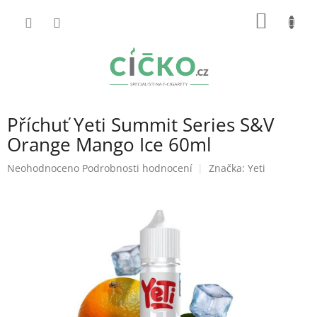
Přejít
NÁKUP
na
obsah
KOŠÍK
Příchuť Yeti Summit Series S&V
Orange Mango Ice 60ml
Průměrné
Neohodnoceno
Podrobnosti hodnocení
Značka:
Yeti
hodnocení
produktu
je
0,0
z
5
hvězdiček.