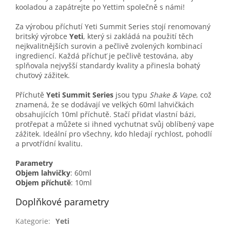
kooladou a zapátrejte po Yettim společně s námi!
Za výrobou příchutí Yeti Summit Series stojí renomovaný
britský výrobce
Yeti
, který si zakládá na použití těch
nejkvalitnějších surovin a pečlivě zvolených kombinací
ingrediencí. Každá příchuť je pečlivě testována, aby
splňovala nejvyšší standardy kvality a přinesla bohatý
chuťový zážitek.
Příchutě
Yeti Summit Series
jsou typu
Shake & Vape
, což
znamená, že se dodávají ve velkých 60ml lahvičkách
obsahujících 10ml příchutě. Stačí přidat vlastní bázi,
protřepat a můžete si ihned vychutnat svůj oblíbený vape
zážitek. Ideální pro všechny, kdo hledají rychlost, pohodlí
a prvotřídní kvalitu.
Parametry
Objem lahvičky
: 60ml
Objem příchutě
: 10ml
Doplňkové parametry
Kategorie
:
Yeti