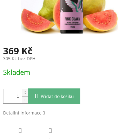
369 Kč
305 Kč bez DPH
Měrná
Skladem
cena:
Přidat do košíku
Detailní informace