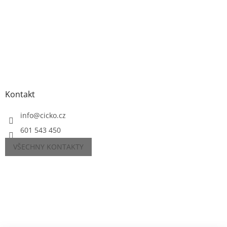
Kontakt
info
@
cicko.cz
601 543 450
VŠECHNY KONTAKTY