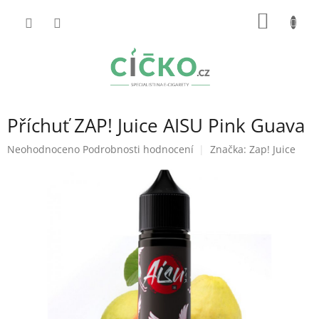
Přejít
NÁKUP
na
obsah
KOŠÍK
Příchuť ZAP! Juice AISU Pink Guava
Průměrné
Neohodnoceno
Podrobnosti hodnocení
Značka:
Zap! Juice
hodnocení
produktu
je
0,0
z
5
hvězdiček.