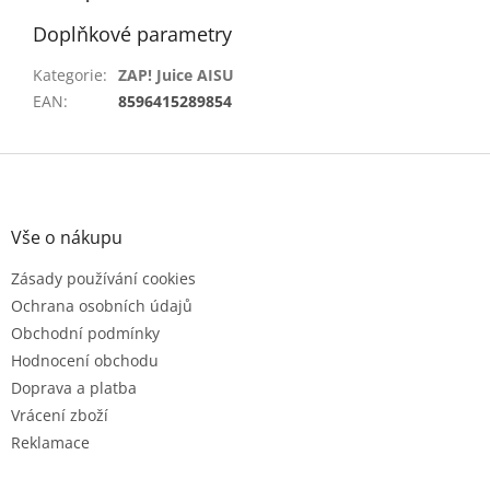
Doplňkové parametry
Kategorie
:
ZAP! Juice AISU
EAN
:
8596415289854
Z
á
p
a
Vše o nákupu
t
Zásady používání cookies
í
Ochrana osobních údajů
Obchodní podmínky
Hodnocení obchodu
Doprava a platba
Vrácení zboží
Reklamace