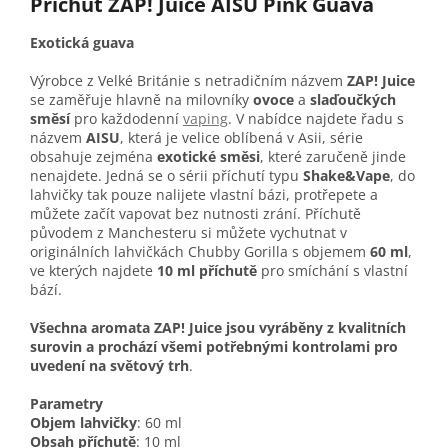
Příchuť ZAP! Juice AISU Pink Guava
Exotická guava
Výrobce z Velké Británie s netradičním názvem
ZAP! Juice
se zaměřuje hlavně na milovníky
ovoce
a
slaďoučkých
směsí
pro každodenní
vaping
. V nabídce najdete řadu s
názvem
AISU
, která je velice oblíbená v Asii, série
obsahuje zejména
exotické směsi
, které zaručeně jinde
nenajdete. Jedná se o sérii příchutí typu
Shake&Vape
, do
lahvičky tak pouze nalijete vlastní bázi, protřepete a
můžete začít vapovat bez nutnosti zrání. Příchutě
původem z Manchesteru si můžete vychutnat v
originálních lahvičkách Chubby Gorilla s objemem
60 ml
,
ve kterých najdete
10 ml příchutě
pro smíchání s vlastní
bází.
Všechna aromata ZAP! Juice jsou vyráběny z kvalitních
surovin a prochází všemi potřebnými kontrolami pro
uvedení na světový trh
.
Parametry
Objem lahvičky
: 60 ml
Obsah příchutě
: 10 ml