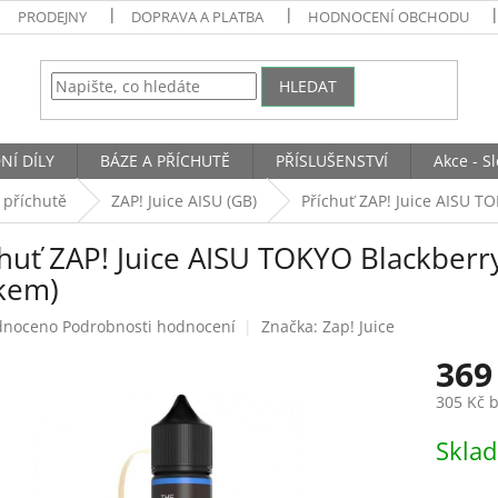
PRODEJNY
DOPRAVA A PLATBA
HODNOCENÍ OBCHODU
HLEDAT
NÍ DÍLY
BÁZE A PŘÍCHUTĚ
PŘÍSLUŠENSTVÍ
Akce - S
 příchutě
ZAP! Juice AISU (GB)
Příchuť ZAP! Juice AISU T
huť ZAP! Juice AISU TOKYO Blackberry
škem)
né
dnoceno
Podrobnosti hodnocení
Značka:
Zap! Juice
ení
369
tu
305 Kč 
Měrná
Skla
cena:
ek.