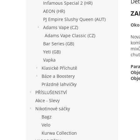
Det
Infamous Special 2 (HR)
AEON (HR)
ZA
PJ Empire Slushy Queen (AUT)
Okou
Adams Vape (CZ)
Adams Vape Classic (CZ)
Nová
kom
Bar Series (GB)
mixů
Yeti (GB)
chut
Vapka
Par
Klasické Příchutě
Obj
Báze a Boostery
Obj
Prázdné lahvičky
PŘÍSLUŠENSTVÍ
Akce - Slevy
Nikotinové sáčky
Bagz
Velo
Kurwa Collection