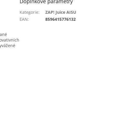
Doplňkové parametry
Kategorie
:
ZAP! Juice AISU
EAN
:
8596415776132
vané
novativních
vyvážené