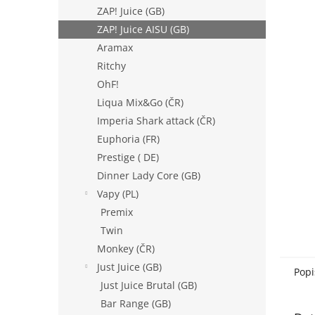
n
ZAP! Juice (GB)
e
ZAP! Juice AISU (GB)
l
Aramax
Ritchy
OhF!
Liqua Mix&Go (ČR)
Imperia Shark attack (ČR)
Euphoria (FR)
Prestige ( DE)
Dinner Lady Core (GB)
Vapy (PL)
Premix
Twin
Monkey (ČR)
Just Juice (GB)
Popi
Just Juice Brutal (GB)
Bar Range (GB)