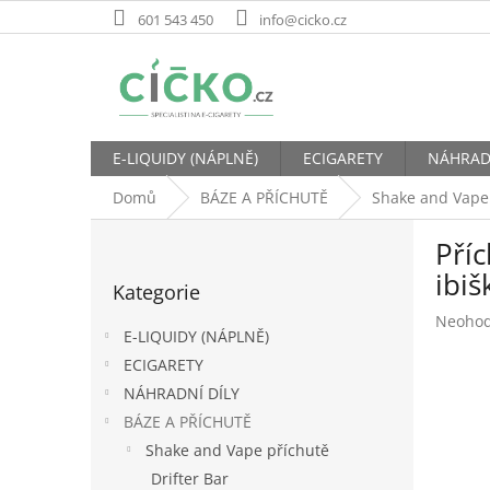
Přejít
601 543 450
info@cicko.cz
na
obsah
E-LIQUIDY (NÁPLNĚ)
ECIGARETY
NÁHRAD
Domů
BÁZE A PŘÍCHUTĚ
Shake and Vape
P
Příc
o
Přeskočit
s
ibi
Kategorie
kategorie
t
Průměr
Neoho
r
E-LIQUIDY (NÁPLNĚ)
hodnoc
a
produk
ECIGARETY
n
je
NÁHRADNÍ DÍLY
n
0,0
í
BÁZE A PŘÍCHUTĚ
z
p
5
Shake and Vape příchutě
hvězdič
a
Drifter Bar