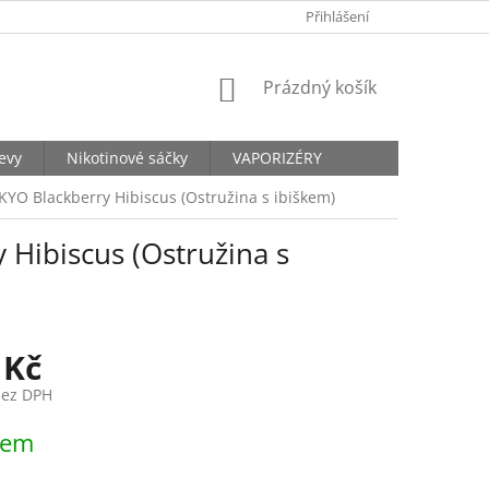
KONTAKTY
Přihlášení
NÁKUPNÍ
Prázdný košík
KOŠÍK
levy
Nikotinové sáčky
VAPORIZÉRY
OKYO Blackberry Hibiscus (Ostružina s ibiškem)
 Hibiscus (Ostružina s
 Kč
bez DPH
dem