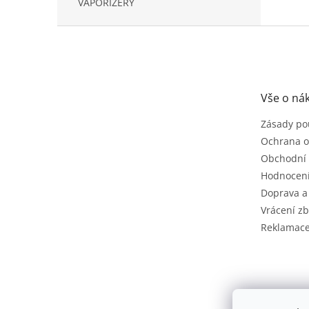
VAPORIZÉRY
Z
á
p
a
t
Vše o ná
í
Zásady po
Ochrana o
Obchodní
Hodnocen
Doprava a
Vrácení zb
Reklamac