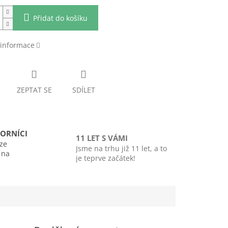
Přidat do košíku
 informace
ZEPTAT SE
SDÍLET
ORNÍCI
11 LET S VÁMI
ze
Jsme na trhu již 11 let, a to
i na
je teprve začátek!