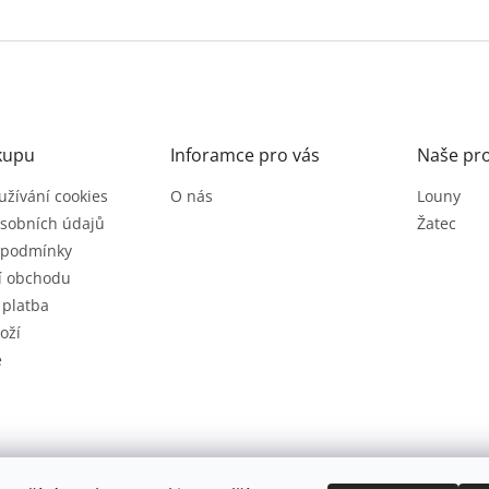
kupu
Inforamce pro vás
Naše pr
užívání cookies
O nás
Louny
sobních údajů
Žatec
 podmínky
í obchodu
 platba
oží
e