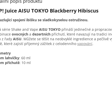
ailní popis produktu
P! Juice AISU TOKYO Blackberry Hibiscus
zlující spojení ibišku se sladkokyselou ostružinou.
 série Shake and Vape
AISU TOKYO
přináší jedinečné a propraco
binace
ovocných
a
dezertních
příchutí, které navazují na tradici i
 z řady
AISU
. Můžete se těšit na neobvyklé ingredience a pečlivě 
ě, které zajistí příjemný zážitek z celodenního
vapování
.
ametry
em lahvičky
: 60 ml
em příchutě
: 10 ml