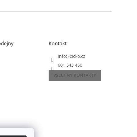
odejny
Kontakt
info
@
cicko.cz
601 543 450
VŠECHNY KONTAKTY