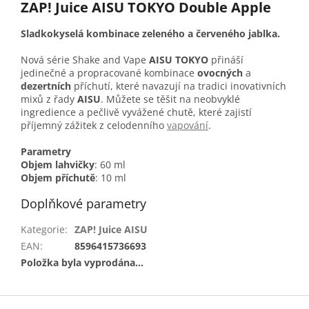
ZAP! Juice AISU TOKYO Double Apple
Sladkokyselá kombinace zeleného a červeného jablka.
Nová série Shake and Vape
AISU TOKYO
přináší
jedinečné a propracované kombinace
ovocných
a
dezertních
příchutí, které navazují na tradici inovativních
mixů z řady
AISU
. Můžete se těšit na neobvyklé
ingredience a pečlivě vyvážené chutě, které zajistí
příjemný zážitek z celodenního
vapování
.
Parametry
Objem lahvičky
: 60 ml
Objem příchutě
: 10 ml
Doplňkové parametry
Kategorie
:
ZAP! Juice AISU
EAN
:
8596415736693
Položka byla vyprodána…
Z