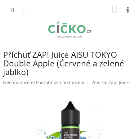
Přejít
NÁKUP
na
obsah
KOŠÍK
Příchuť ZAP! Juice AISU TOKYO
Double Apple (Červené a zelené
jablko)
Průměrné
Neohodnoceno
Podrobnosti hodnocení
Značka:
Zap! Juice
hodnocení
produktu
je
0,0
z
5
hvězdiček.