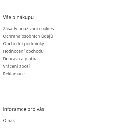
á
p
a
Vše o nákupu
t
Zásady používání cookies
í
Ochrana osobních údajů
Obchodní podmínky
Hodnocení obchodu
Doprava a platba
Vrácení zboží
Reklamace
Inforamce pro vás
O nás