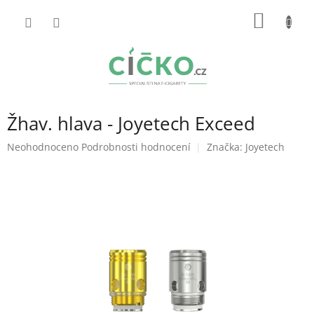
Přejít
NÁKUP
na
obsah
KOŠÍK
Žhav. hlava - Joyetech Exceed
Průměrné
Neohodnoceno
Podrobnosti hodnocení
Značka:
Joyetech
hodnocení
produktu
je
0,0
z
5
hvězdiček.