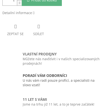
Přidat do košíku
Detailní informace
ZEPTAT SE
SDÍLET
VLASTNÍ PRODEJNY
Můžete nás navštívit i v našich specializovaných
prodejnách!
PORADÍ VÁM ODBORNÍCI
U nás vám radí pouze profící, a specialisti na
slovo vzatí!
11 LET S VÁMI
Jsme na trhu již 11 let, a to je teprve začátek!