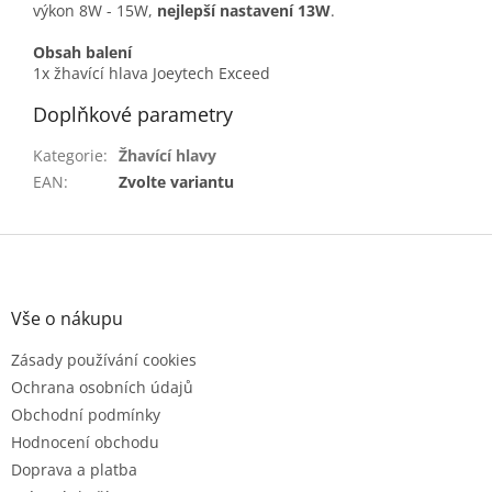
výkon 8W - 15W,
nejlepší nastavení 13W
.
Obsah balení
1x žhavící hlava Joeytech Exceed
Doplňkové parametry
Kategorie
:
Žhavící hlavy
EAN
:
Zvolte variantu
Z
á
p
a
Vše o nákupu
t
Zásady používání cookies
í
Ochrana osobních údajů
Obchodní podmínky
Hodnocení obchodu
Doprava a platba