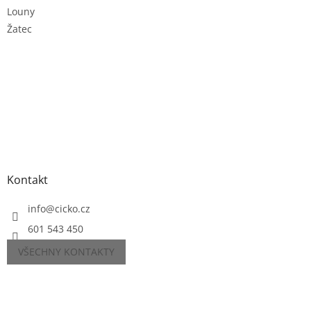
Louny
Žatec
Kontakt
info
@
cicko.cz
601 543 450
VŠECHNY KONTAKTY