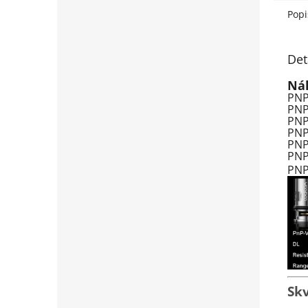
Popi
Det
Náh
PNP
PNP
PNP
PNP
PNP
PNP
PNP
Skv