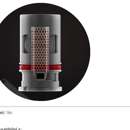
ní:
1ks
atibilní s: