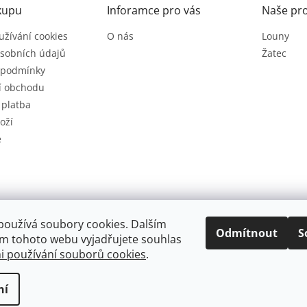
kupu
Inforamce pro vás
Naše pr
užívání cookies
O nás
Louny
sobních údajů
Žatec
 podmínky
í obchodu
 platba
oží
e
používá soubory cookies. Dalším
Odmítnout
S
m tohoto webu vyjadřujete souhlas
 používání souborů cookies
.
.
Upravit nastavení cookies
ní