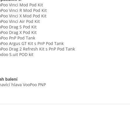
oPoo Vinci Mod Pod Kit
oPoo Vinci R Mod Pod Kit
oPoo Vinci X Mod Pod Kit
oPoo Vinci Air Pod Kit
oPoo Drag S Pod Kit
oPoo Drag X Pod Kit
oPoo PnP Pod Tank
oPoo Argus GT Kit s PnP Pod Tank
oPoo Drag 2 Refresh Kit s PnP Pod Tank
odoo S.uit POD kit
h balení
havící hlava VooPoo PNP