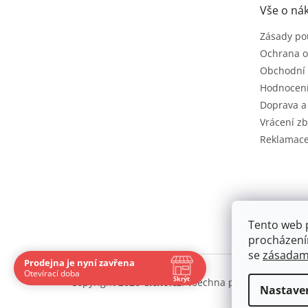
t
Vše o ná
í
Zásady po
Ochrana o
Obchodní
Hodnocen
Doprava a
Vrácení zb
Reklamac
Tento web 
procházení
se
zásadami
Prodejna je nyní zavřena
Otevírací doba
Skrýt
Copyright 2026
Cíčko.cz
. Všechna práva vyhrazena
Nastave
Navštivte nás osobně