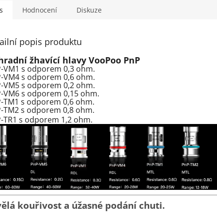
s
Hodnocení
Diskuze
ailní popis produktu
radní žhavící hlavy VooPoo PnP
-VM1 s odporem 0,3 ohm.
-VM4 s odporem 0,6 ohm.
-VM5 s odporem 0,2 ohm.
-VM6 s odporem 0,15 ohm.
-TM1 s odporem 0,6 ohm.
-TM2 s odporem 0,8 ohm.
-TR1 s odporem 1,2 ohm.
ělá kouřivost a úžasné podání chuti.