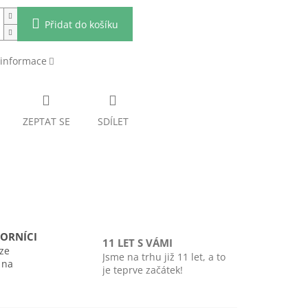
Přidat do košíku
 informace
ZEPTAT SE
SDÍLET
ORNÍCI
11 LET S VÁMI
ze
Jsme na trhu již 11 let, a to
i na
je teprve začátek!