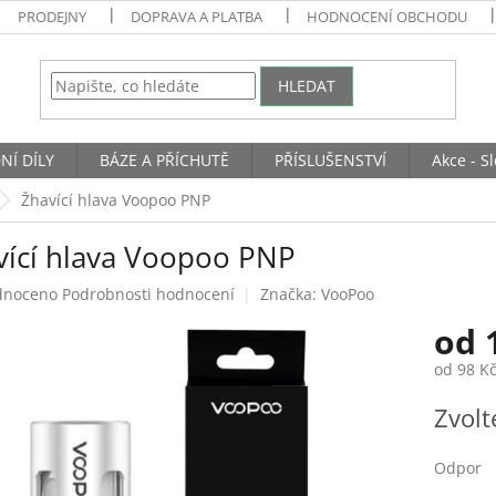
PRODEJNY
DOPRAVA A PLATBA
HODNOCENÍ OBCHODU
HLEDAT
NÍ DÍLY
BÁZE A PŘÍCHUTĚ
PŘÍSLUŠENSTVÍ
Akce - S
Žhavící hlava Voopoo PNP
vící hlava Voopoo PNP
né
dnoceno
Podrobnosti hodnocení
Značka:
VooPoo
ení
od
tu
od
98 K
Měrná
Zvolt
cena:
ek.
Odpor