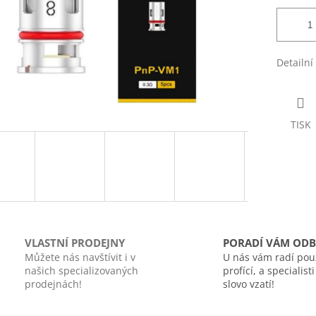
Detailní
TISK
VLASTNÍ PRODEJNY
PORADÍ VÁM ODB
Můžete nás navštívit i v
U nás vám radí pou
našich specializovaných
profící, a specialist
prodejnách!
slovo vzatí!