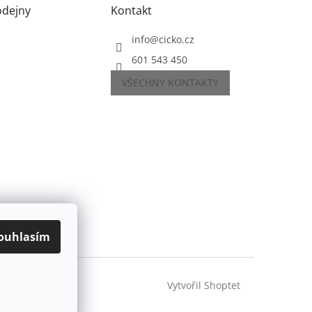
odejny
Kontakt
info
@
cicko.cz
601 543 450
VŠECHNY KONTAKTY
ouhlasím
Vytvořil Shoptet