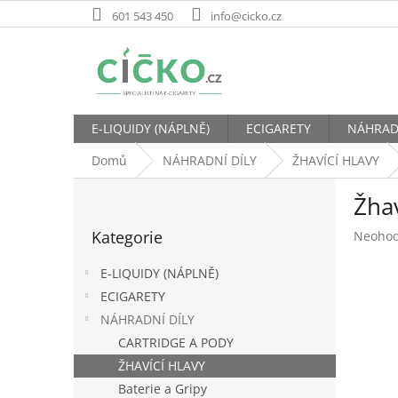
Přejít
601 543 450
info@cicko.cz
na
obsah
E-LIQUIDY (NÁPLNĚ)
ECIGARETY
NÁHRAD
Domů
NÁHRADNÍ DÍLY
ŽHAVÍCÍ HLAVY
P
Žha
o
Přeskočit
s
Kategorie
Průměr
Neoho
kategorie
t
hodnoc
r
produk
E-LIQUIDY (NÁPLNĚ)
a
je
ECIGARETY
n
0,0
NÁHRADNÍ DÍLY
z
n
5
í
CARTRIDGE A PODY
hvězdič
p
ŽHAVÍCÍ HLAVY
a
Baterie a Gripy