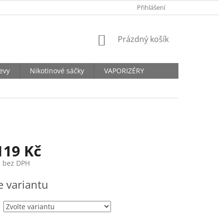
KONTAKTY
Přihlášení
NÁKUPNÍ
Prázdný košík
KOŠÍK
levy
Nikotinové sáčky
VAPORIZÉRY
119 Kč
č
bez DPH
e variantu