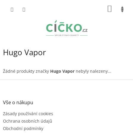
Přejít
NÁKUP
na
obsah
KOŠÍK
Hugo Vapor
Žádné produkty značky
Hugo Vapor
nebyly nalezeny...
Z
á
p
a
Vše o nákupu
t
Zásady používání cookies
í
Ochrana osobních údajů
Obchodní podmínky