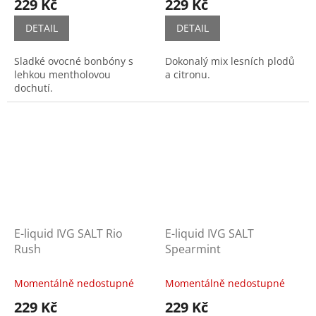
229 Kč
229 Kč
DETAIL
DETAIL
Sladké ovocné bonbóny s
Dokonalý mix lesních plodů
lehkou mentholovou
a citronu.
dochutí.
E-liquid IVG SALT Rio
E-liquid IVG SALT
Rush
Spearmint
Momentálně nedostupné
Momentálně nedostupné
229 Kč
229 Kč