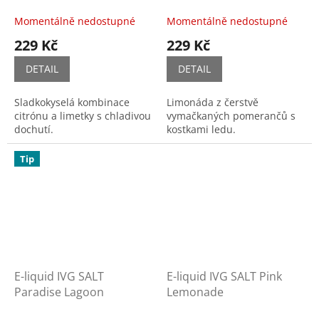
Momentálně nedostupné
Momentálně nedostupné
229 Kč
229 Kč
DETAIL
DETAIL
Sladkokyselá kombinace
Limonáda z čerstvě
citrónu a limetky s chladivou
vymačkaných pomerančů s
dochutí.
kostkami ledu.
Tip
E-liquid IVG SALT
E-liquid IVG SALT Pink
Paradise Lagoon
Lemonade