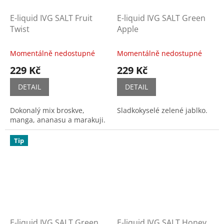
E-liquid IVG SALT Fruit
E-liquid IVG SALT Green
Twist
Apple
Momentálně nedostupné
Momentálně nedostupné
229 Kč
229 Kč
DETAIL
DETAIL
Dokonalý mix broskve,
Sladkokyselé zelené jablko.
manga, ananasu a marakuji.
Tip
E-liquid IVG SALT Green
E-liquid IVG SALT Honey