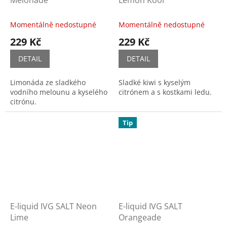
Melonade
Lemon Kool
Momentálně nedostupné
Momentálně nedostupné
229 Kč
229 Kč
DETAIL
DETAIL
Limonáda ze sladkého
Sladké kiwi s kyselým
vodního melounu a kyselého
citrónem a s kostkami ledu.
citrónu.
Tip
E-liquid IVG SALT Neon
E-liquid IVG SALT
Lime
Orangeade