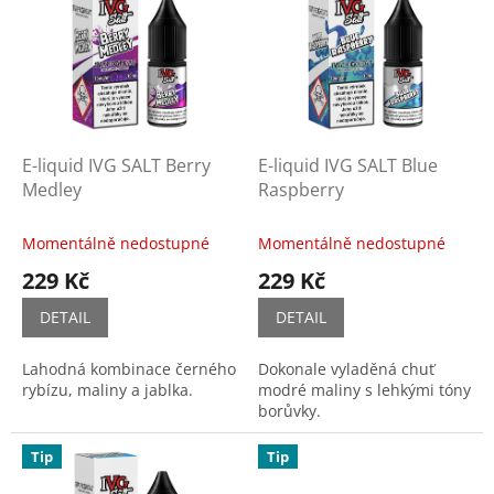
r
p
o
i
d
s
u
p
k
r
t
o
ů
d
E-liquid IVG SALT Berry
E-liquid IVG SALT Blue
u
Medley
Raspberry
k
t
Momentálně nedostupné
Momentálně nedostupné
ů
229 Kč
229 Kč
DETAIL
DETAIL
Lahodná kombinace černého
Dokonale vyladěná chuť
rybízu, maliny a jablka.
modré maliny s lehkými tóny
borůvky.
Tip
Tip