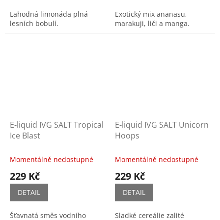
Lahodná limonáda plná
Exotický mix ananasu,
lesních bobulí.
marakuji, liči a manga.
E-liquid IVG SALT Tropical
E-liquid IVG SALT Unicorn
Ice Blast
Hoops
Momentálně nedostupné
Momentálně nedostupné
229 Kč
229 Kč
DETAIL
DETAIL
Šťavnatá směs vodního
Sladké cereálie zalité