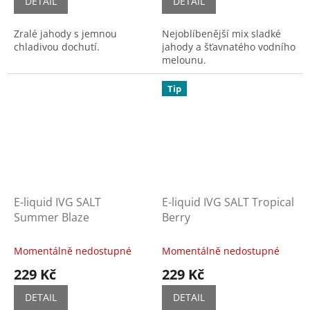
DETAIL
DETAIL
Zralé jahody s jemnou
Nejoblíbenější mix sladké
chladivou dochutí.
jahody a šťavnatého vodního
melounu.
Tip
E-liquid IVG SALT
E-liquid IVG SALT Tropical
Summer Blaze
Berry
Momentálně nedostupné
Momentálně nedostupné
229 Kč
229 Kč
DETAIL
DETAIL