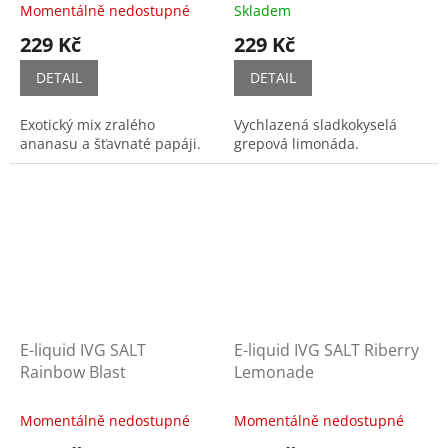
Momentálně nedostupné
Skladem
229 Kč
229 Kč
DETAIL
DETAIL
Exotický mix zralého
Vychlazená sladkokyselá
ananasu a šťavnaté papáji.
grepová limonáda.
E-liquid IVG SALT
E-liquid IVG SALT Riberry
Rainbow Blast
Lemonade
Momentálně nedostupné
Momentálně nedostupné