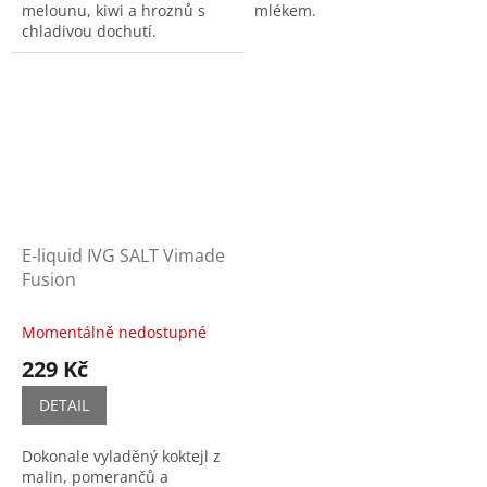
melounu, kiwi a hroznů s
mlékem.
chladivou dochutí.
E-liquid IVG SALT Vimade
Fusion
Momentálně nedostupné
229 Kč
DETAIL
Dokonale vyladěný koktejl z
malin, pomerančů a