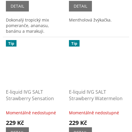
DETAIL
DETAIL
Dokonalý tropický mix
Mentholová žvýkačka.
pomeranče, ananasu,
banánu a marakuji.
Tip
Tip
E-liquid IVG SALT
E-liquid IVG SALT
Strawberry Sensation
Strawberry Watermelon
Momentálně nedostupné
Momentálně nedostupné
229 Kč
229 Kč