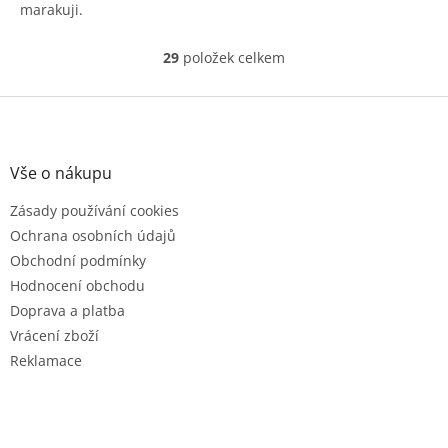
marakuji.
29
položek celkem
O
v
l
Z
á
á
d
p
a
a
Vše o nákupu
c
t
í
Zásady používání cookies
í
p
r
Ochrana osobních údajů
v
Obchodní podmínky
k
Hodnocení obchodu
y
v
Doprava a platba
ý
Vrácení zboží
p
Reklamace
i
s
u