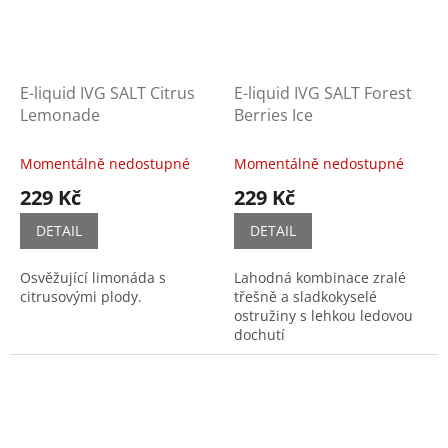
E-liquid IVG SALT Citrus
E-liquid IVG SALT Forest
Lemonade
Berries Ice
Momentálně nedostupné
Momentálně nedostupné
229 Kč
229 Kč
DETAIL
DETAIL
Osvěžující limonáda s
Lahodná kombinace zralé
citrusovými plody.
třešně a sladkokyselé
ostružiny s lehkou ledovou
dochutí