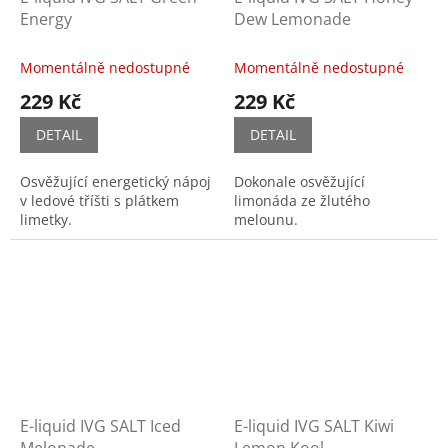
Energy
Dew Lemonade
Momentálně nedostupné
Momentálně nedostupné
229 Kč
229 Kč
DETAIL
DETAIL
Osvěžující energetický nápoj
Dokonale osvěžující
v ledové tříšti s plátkem
limonáda ze žlutého
limetky.
melounu.
E-liquid IVG SALT Iced
E-liquid IVG SALT Kiwi