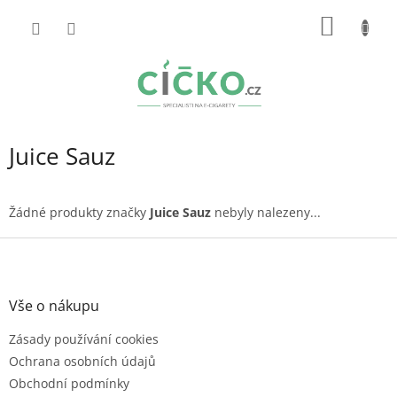
Přejít
NÁKUP
na
obsah
KOŠÍK
Juice Sauz
Žádné produkty značky
Juice Sauz
nebyly nalezeny...
Z
á
p
a
Vše o nákupu
t
Zásady používání cookies
í
Ochrana osobních údajů
Obchodní podmínky