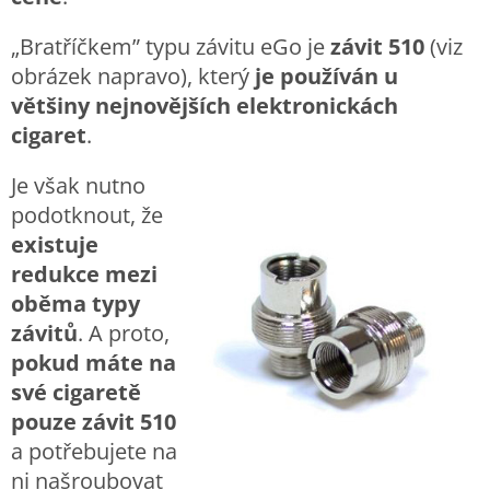
„Bratříčkem” typu závitu eGo je
závit 510
(viz
obrázek napravo), který
je používán u
většiny nejnovějších elektronickách
cigaret
.
Je však nutno
podotknout, že
existuje
redukce mezi
oběma typy
závitů
. A proto,
pokud máte na
své cigaretě
pouze závit 510
a potřebujete na
ni našroubovat