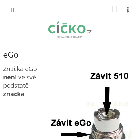
Přejít
NÁKUP
na
obsah
KOŠÍK
eGo
Značka eGo
není
ve své
podstatě
značka