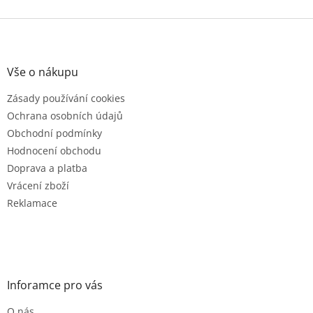
v
l
Z
á
á
d
p
a
a
Vše o nákupu
c
t
í
Zásady používání cookies
í
p
r
Ochrana osobních údajů
v
Obchodní podmínky
k
Hodnocení obchodu
y
v
Doprava a platba
ý
Vrácení zboží
p
Reklamace
i
s
u
Inforamce pro vás
O nás