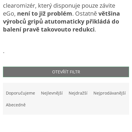
clearomizér, který disponuje pouze závite
eGo,
není to již problém
. Ostatně
většina
výrobců gripů atutomaticky přikládá do
balení pravě takovouto redukci
.
.
OTEVŘÍT FILTR
Ř
a
Doporučujeme
Nejlevnější
Nejdražší
Nejprodávanější
z
e
Abecedně
n
í
V
p
ý
r