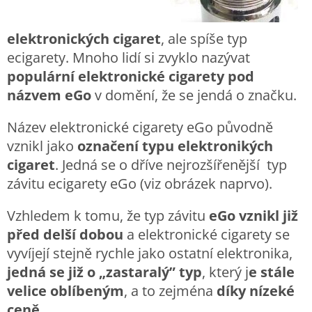
elektronických cigaret
, ale spíše typ
ecigarety. Mnoho lidí si zvyklo nazývat
populární elektronické cigarety pod
názvem eGo
v domění, že se jendá o značku.
Název elektronické cigarety eGo původně
vznikl jako
označení typu elektronikých
cigaret
. Jedná se o dříve nejrozšířenější typ
závitu ecigarety eGo (viz obrázek naprvo).
Vzhledem k tomu, že typ závitu
eGo vznikl již
před delší dobou
a elektronické cigarety se
vyvíjejí stejně rychle jako ostatní elektronika,
jedná se již o „zastaralý” typ
, který j
e stále
velice oblíbeným
, a to zejména
díky nízeké
ceně
.