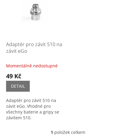
p
o
i
d
s
u
p
k
r
t
o
ů
d
Adaptér pro závit 510 na
u
závit eGo
k
t
Momentálně nedostupné
ů
49 Kč
DETAIL
Adaptér pro závit 510 na
závit eGo. Vhodné pro
všechny baterie a gripy se
závitem 510.
1
položek celkem
O